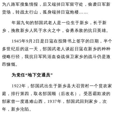
为八路军搜集情报，后又端掉日军留守处，偷袭日军新
货场，转战太行山，孤身端掉日寇炮楼……
年届九旬的郜国武老人是一位生于新乡，长于新
乡，挽救新乡人民于水火之中，奋勇杀敌的抗日英雄。
1945年9月2日是日寇在投降书上签字的日期，半个
多世纪后的这一天，郜国武老人谈起日寇在新乡的种种
侵略行径，我抗日军民浴血奋战保卫家乡的战斗仍是激
昂慷慨。
为党任“地下交通员”
1922年，郜国武出生于新乡县大召营村一个贫农家
庭，排行第四，取名郜国顺（后改名）。受恶霸欺凌的
郜家曾一度逃难山西，1937年，郜国武回到家乡，次
年，新乡沦陷。