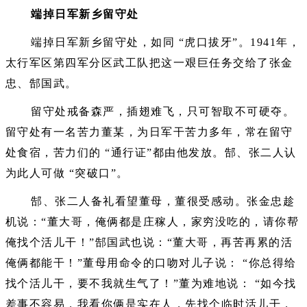
端掉日军新乡留守处
端掉日军新乡留守处，如同 “虎口拔牙”。1941年，
太行军区第四军分区武工队把这一艰巨任务交给了张金
忠、郜国武。
留守处戒备森严，插翅难飞，只可智取不可硬夺。
留守处有一名苦力董某，为日军干苦力多年，常在留守
处食宿，苦力们的 “通行证”都由他发放。郜、张二人认
为此人可做 “突破口”。
郜、张二人备礼看望董母，董很受感动。张金忠趁
机说：“董大哥，俺俩都是庄稼人，家穷没吃的，请你帮
俺找个活儿干！”郜国武也说：“董大哥，再苦再累的活
俺俩都能干！”董母用命令的口吻对儿子说： “你总得给
找个活儿干，要不我就生气了！”董为难地说： “如今找
差事不容易，我看你俩是实在人，先找个临时活儿干，