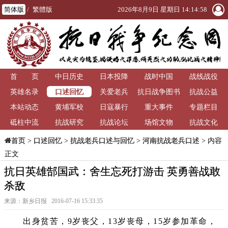
简体版
/
繁體版
2026年8月9日 星期日 14:14:58
首 页
中日历史
日本投降
战时中国
战线战役
口述回忆
英雄名录
关爱老兵
抗日战争图书
抗战公益
本站动态
黄埔军校
日寇暴行
重大事件
馆
专题栏目
砥柱中流
抗战研究
抗战论坛
场馆文物
抗战文化
>
口述回忆
>
抗战老兵口述与回忆
>
河南抗战老兵口述
> 内容
首页
正文
抗日英雄郜国武：舍生忘死打游击 英勇善战敢
杀敌
来源：新乡日报 2016-07-16 15:33:35
出身贫苦，9岁丧父，13岁丧母，15岁参加革命，