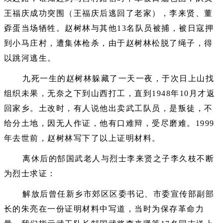
王福庆成功突围（王福庆后逃回了老家），李来贤、董
孬蛋当场牺牲。赵树林与其他13名队员被捕，被日寇押
到小马庄村，遭集体枪杀，由于赵树林松脱了绳子，得
以跳河逃生。
九死一生的赵树林躲藏了一天一夜，于次日上山找
组织未果，无奈之下到山西打工，直到1948年10月才返
回家乡。土改时，有人说他出卖武工队员，是叛徒，不
给分土地，因无人作证，他有口难辩，受尽磨难。1999
年去世前，赵树林写下了以上证明材料。
离休后的郜国武老人与烈士李来贤之子李久枝不断
为烈士求证：
解放后曾任新乡市郊区区委书记、市委宣传部副部
长的朱亮在一份证明材料中写道，当时为保存革命力