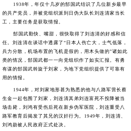
1938年，年仅十几岁的郜国武结识了几位新乡最早
的共产党员，并被党组织派到日伪大队长刘连清家当长
工，主要任务是获取情报。
郜国武勤快、嘴甜，很快取得了刘连清的好感和信
任。刘连清在谈话中透露了“日本人伤亡大，士气低落，
兵力分散，机场布置的飞机是假的，用木头做的”诸如此
类的情况，郜国武都一一向党组织作了如实汇报。有勇
有谋的郜国武斡旋于刘家，为地下党组织提供了可靠有
用的情报。
1944年，对刘家地形甚为熟悉的他与八路军营长蔡
生金一起包围了刘家，刘连清其弟刘连富死不投降被当
场击毙，刘鸿有受伤后死在新乡伪军医院，刘连重受八
路军教育后揭发了其兄的汉奸行为。1949年，刘连清、
刘鸿勋被人民政府正式处决。