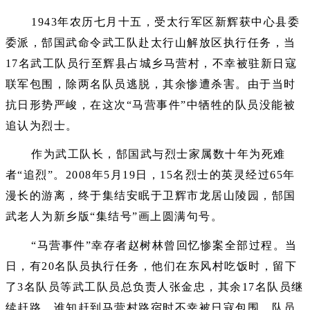
1943年农历七月十五，受太行军区新辉获中心县委
委派，郜国武命令武工队赴太行山解放区执行任务，当
17名武工队员行至辉县占城乡马营村，不幸被驻新日寇
联军包围，除两名队员逃脱，其余惨遭杀害。由于当时
抗日形势严峻，在这次“马营事件”中牺牲的队员没能被
追认为烈士。
作为武工队长，郜国武与烈士家属数十年为死难
者“追烈”。2008年5月19日，15名烈士的英灵经过65年
漫长的游离，终于集结安眠于卫辉市龙居山陵园，郜国
武老人为新乡版“集结号”画上圆满句号。
“马营事件”幸存者赵树林曾回忆惨案全部过程。当
日，有20名队员执行任务，他们在东风村吃饭时，留下
了3名队员等武工队员总负责人张金忠，其余17名队员继
续赶路，谁知赶到马营村路宿时不幸被日寇包围，队员