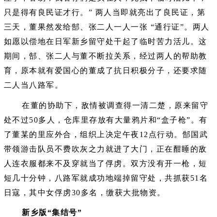
只是得有良民证才行。” 两人当即就亮出了良民证，第
三天，董果然发给郜、张二人一人一张 “通行证”。两人
如愿以偿地在日军新乡留守处干起了临时苦力活儿。这
期间，郜、张二人与董不断拉关系，经过两人的帮助教
育，原本就有爱国心的董成了抗日积极分子，还要求随
二人当八路军。
在董的协助下，敌情被调查得一清二楚，原来留守
处不过50多人，仓库里存放有大量鸦片和“盒子枪”。有
了董某的里应外合，组织上决定午夜12点行动。郜国武
带领游击队员不费吹灰之力就进了大门，正在酣睡的敌
人连衣服都来不及穿就当了俘虏。双方没有开一枪，短
短几十分钟，八路军就成功地端掉留守处，共抓获51名
日寇，其中女俘虏30多名，缴获大批物资。
新乡版“集结号”