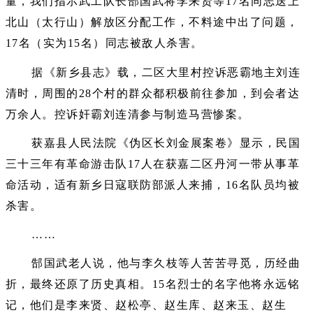
量，我们指示武工队长郜国武将李来贤等17名同志送上
北山（太行山）解放区分配工作，不料途中出了问题，
17名（实为15名）同志被敌人杀害。
据《新乡县志》载，二区大里村控诉恶霸地主刘连
清时，周围的28个村的群众都积极前往参加，到会者达
万余人。控诉奸霸刘连清参与制造马营惨案。
获嘉县人民法院《伪区长刘金展案卷》显示，民国
三十三年有革命游击队17人在获嘉二区丹河一带从事革
命活动，适有新乡日寇联防部派人来捕，16名队员均被
杀害。
……
郜国武老人说，他与李久枝等人苦苦寻觅，历经曲
折，最终还原了历史真相。15名烈士的名字他将永远铭
记，他们是李来贤、赵松亭、赵生库、赵来玉、赵生