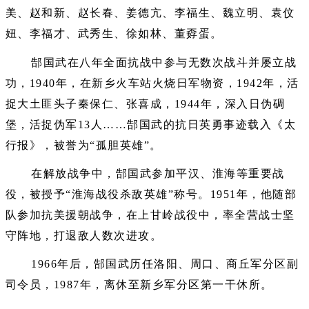
美、赵和新、赵长春、姜德亢、李福生、魏立明、袁伩
妞、李福才、武秀生、徐如林、董孬蛋。
郜国武在八年全面抗战中参与无数次战斗并屡立战
功，1940年，在新乡火车站火烧日军物资，1942年，活
捉大土匪头子秦保仁、张喜成，1944年，深入日伪碉
堡，活捉伪军13人……郜国武的抗日英勇事迹载入《太
行报》，被誉为“孤胆英雄”。
在解放战争中，郜国武参加平汉、淮海等重要战
役，被授予“淮海战役杀敌英雄”称号。1951年，他随部
队参加抗美援朝战争，在上甘岭战役中，率全营战士坚
守阵地，打退敌人数次进攻。
1966年后，郜国武历任洛阳、周口、商丘军分区副
司令员，1987年，离休至新乡军分区第一干休所。