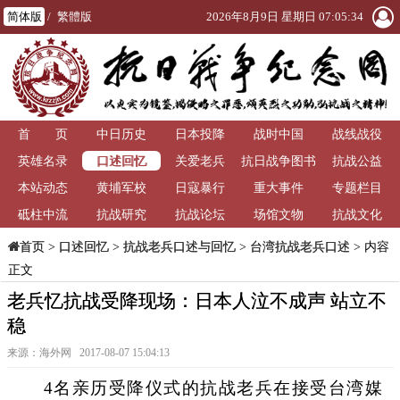
简体版
/
繁體版
2026年8月9日 星期日 07:05:34
首 页
中日历史
日本投降
战时中国
战线战役
口述回忆
英雄名录
关爱老兵
抗日战争图书
抗战公益
本站动态
黄埔军校
日寇暴行
重大事件
馆
专题栏目
砥柱中流
抗战研究
抗战论坛
场馆文物
抗战文化
>
口述回忆
>
抗战老兵口述与回忆
>
台湾抗战老兵口述
> 内容
首页
正文
老兵忆抗战受降现场：日本人泣不成声 站立不
稳
来源：海外网 2017-08-07 15:04:13
4名亲历受降仪式的抗战老兵在接受台湾媒