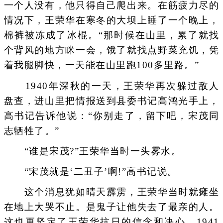
一个人没有，他只得自己爬出来。在筋疲力尽的
情况下，王荣华在寒冬的大坝上睡了一个晚上，
棉裤被冻成了冰棍。“那时候在山里，累了就找
个背风的地方眯一会，饿了就找点野菜充饥，凭
着我腿脚快，一天能在山里跑100多里路。”
1940年深秋的一天，王荣华再次躲过敌人
盘查，进山里把情报送到县委书记高鸿光手上，
高书记告诉他说：“你别走了，留下吧，宋茂同
志牺牲了。”
“谁是宋茂?”王荣华当时一头雾水。
“宋茂就是‘二丑子’啊!”高书记说。
这个消息犹如晴天霹雳，王荣华当时就瘫坐
在地上大哭不止。是鬼子让他失去了最亲的人。
这也更坚定了王荣华抗日的信念和决心。1941