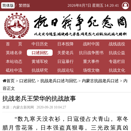
简体版
/
繁體版
2026年8月7日 星期五 14:20:41
首 页
中日历史
日本投降
战时中国
战线战役
口述回忆
英雄名录
关爱老兵
抗日战争图书
抗战公益
本站动态
黄埔军校
日寇暴行
重大事件
馆
专题栏目
砥柱中流
抗战研究
抗战论坛
场馆文物
抗战文化
>
口述回忆
>
抗战老兵口述与回忆
>
内蒙古抗战老兵口述
> 内
首页
容正文
抗战老兵王荣华的抗战故事
来源：内蒙古新闻网 2020-09-28 10:04:27
“数九寒天没衣衫，日寇侵占大青山。寒冬
腊月雪花落，日本强盗真狠毒。三光政策真凶