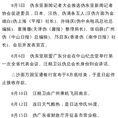
8月5日 伪东亚新闻记者大会推选伪东亚新闻记者
协会促进委员，日本、汪伪、伪满各五人;汪伪方面为金
雄白(伪上海《平报》社长)、许钖庆(伪中央电讯总社总
编辑)、童漪珊(天津伪《庸报》整理局长)、张伯荫(广州
伪《中山日报》总编辑)、邝启东(香港伪《南华日报》社
长)。会后并发表宣言。
8月6日 伪东亚联盟广东分会在中山纪念堂举行第
一次全省代表会议。汪精卫以伪总会长身份到会讲话。
△沙面万国宝通银行宣布于8月底结束，于是日起停
止接收存款。
8月10日 汪精卫由广州乘机飞回南京。
8月12日 连日天气酷热，是日达华氏96度。
8月15日 伪广东省财政厅开征县市营业税。