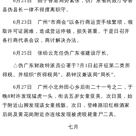
6月21日 由于香港局势紧张，伪广东省民政厅令各
县伪县长一律不得擅离职守。
6月23日 广州“市商会”以各行商运货手续繁琐，领
取许可证困难，造成货运停顿，损失甚重。于是日召开
各行商代表会议，商讨解决办法。
6月25日 张幼云充任伪广东省建设厅长。
△伪广东财政特派员公署于7月1日起开征第二类所
得税。并组织“所得税局”。易钟汉兼该局“局长”。
6月27日 广州小北外田心乡后街二十一号之二，于
晚8时许发现猛虎一头，衔去五岁女童亚美。次日晨，始
于附近山脚发现该女童残骸。次日，登峰路旧红棉酒家
后岗及黄花岗附近亦连续发现被虎咬毙童尸二具。
七月