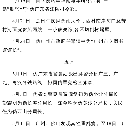
4月19日 日本侵略军华南海军司令部将“玉
岛”舰“让与”伪广东省江防司令部。
4月21日 是日午疾风暴雨大作，西村南岸河口及芳
村河面沉货船两艘，一小孩失踪;各区均倒树塌屋。
4月24日 伪广州市政府任郑渭中为“广州市立图书
馆馆长”。
五月
5月1日 伪广东省警务处派出路警分赴广三、广
九、粤汉各铁路线，协同伪军宪检查旅客。
5月3日 伪省会警察局调倪复初为伪小北分局长，
彭耀明为伪长寿分局长，陈金科为伪黄沙分局长，关民
任为伪西山分局长。
5月11日 广州、佛山发现真性霍乱病。至18日，广