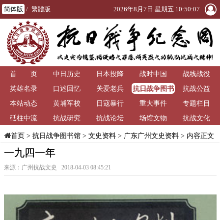
简体版
/
繁體版
2026年8月7日 星期五 10:50:08
首 页
中日历史
日本投降
战时中国
战线战役
抗日战争图书
英雄名录
口述回忆
关爱老兵
抗战公益
馆
本站动态
黄埔军校
日寇暴行
重大事件
专题栏目
砥柱中流
抗战研究
抗战论坛
场馆文物
抗战文化
>
抗日战争图书馆
>
文史资料
>
广东广州文史资料
> 内容正文
首页
一九四一年
来源：广州抗战文史 2018-04-03 08:45:21