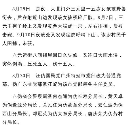
8月28日 是夜，大北门外三元里一五岁女孩被野兽
衔去，后在附近山边发现该女孩残碎尸骸。9月7日，三
元里柯子岭上又发现黄色大猛虎一只，左右徘徊，后被
击毙。9月10日夜该处又发现猛虎呼哨下山，该乡村民千
人围捕，未获。
△元运街八间铺屋因日久失修，又连日大雨水浸，
突然倒塌，压死五人，伤十五人。
8月30日 汪伪国民党广州特别市党部改为普通党
部。伪广东省党部派汪屺为该市党部筹备主任委员。
△伪省会警察局派何杰通为伪长寿分局长，黄天卓
为伪逢源分局长，关民任为伪蒙圣分局长，云仁波为伪
西山分局长，邓冠英为伪大东分局长，唐庆荣为伪芳村
分局长。