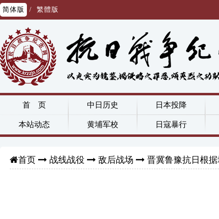
简体版
/
繁體版
首 页
中日历史
日本投降
本站动态
黄埔军校
日寇暴行
战线战役
敌后战场
晋冀鲁豫抗日根据
首页