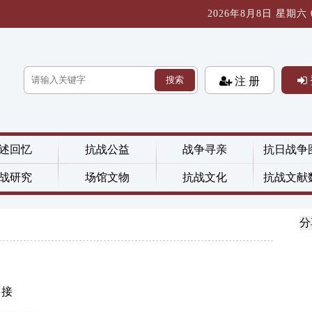
2026年8月8日 星期六 09
搜索
注 册
述回忆
抗战公益
战争寻亲
抗日战争
战研究
场馆文物
抗战文化
抗战文献
分
链接