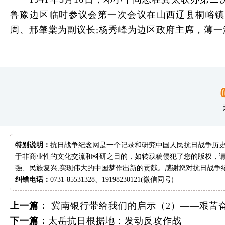
鲁豫边区临时参议会第一次会议在山西辽县桐峪镇
周、邢肇棠为副议长;杨秀峰为边区政府主席，薄一
特别说明：
抗日战争纪念网是一个记录和研究中国人民抗日战争历史
于非商业性的文化交流和科研之目的，如转载稿侵犯了您的版权，请
强、民族复兴,实现伟大的中国梦作出新的贡献。感谢您对抗日战争
纠错电话：
0731-85531328、19198230121(微信同号)
上一篇：
冀南银行带给我们的启示（2）——艰苦
下一篇：
太岳抗日根据地：发动反攻作战