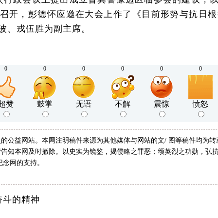
召开，彭德怀应邀在大会上作了《目前形势与抗日根
波、戎伍胜为副主席。
0
0
0
0
0
0
超赞
鼓掌
无语
不解
震惊
愤怒
的公益网站。本网注明稿件来源为其他媒体与网站的文/ 图等稿件均为
告知本网及时撤除。以史实为镜鉴，揭侵略之罪恶；颂英烈之功勋，弘抗
纪念网的支持。
奋斗的精神