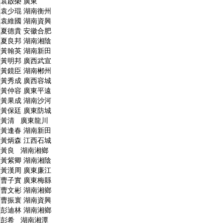
袁啟榮 廣東
袁少琨 湖南衡州
袁維國 湖南資興
夏德貴 安徽合肥
夏良邦 湖南湘陰
黃翰英 湖南新田
黃明邦 廣西武宣
黃鏡臣 湖南郴州
黃秀成 廣西容城
黃仲容 廣東平遠
黃果成 湖南沙河
黃保廷 廣東防城
黃清 廣東龍川
黃逢春 湖南新田
黃炳森 江西石城
黃良 湖南湘鄉
黃紫卿 湖南湘陰
黃漢周 廣東廉江
曹子實 廣東梅縣
曹文彬 湖南湘鄉
曹振寰 湖南資興
彭迪林 湖南湘鄉
彭希 湖南湘潭