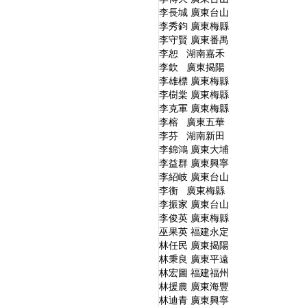
李長城 廣東台山
李秀鈞 廣東梅縣
李守賢 廣東番禺
李恕 湖南嘉禾
李欽 廣東揭陽
李雄標 廣東梅縣
李樹棠 廣東梅縣
李克軍 廣東梅縣
李榕 廣東五華
李芬 湖南新田
李錦鴻 廣東大埔
李益群 廣東興寧
李紹岐 廣東台山
李衡 廣東梅縣
李振家 廣東台山
李俊英 廣東梅縣
巫果英 福建永定
林任民 廣東揭陽
林秉良 廣東平遠
林宏圖 福建福州
林援農 廣東海豐
林迪青 廣東興寧