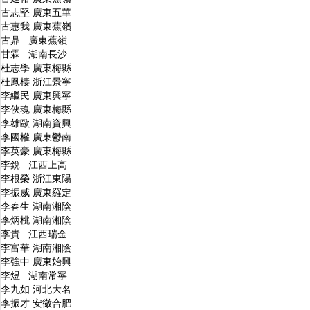
古志堅 廣東五華
古惠我 廣東蕉嶺
古鼎 廣東蕉嶺
甘霖 湖南長沙
杜志學 廣東梅縣
杜鳳棲 浙江景寧
李繼民 廣東興寧
李俠魂 廣東梅縣
李雄歐 湖南資興
李國權 廣東鬱南
李英豪 廣東梅縣
李銳 江西上高
李根榮 浙江東陽
李振威 廣東羅定
李春生 湖南湘陰
李炳桃 湖南湘陰
李貴 江西瑞金
李富華 湖南湘陰
李強中 廣東始興
李煜 湖南常寧
李九如 河北大名
李振才 安徽合肥