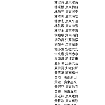
林聖詩 廣東澄海
林秉模 廣東梅縣
林德三 廣東潮安
林濟美 廣東潮安
林偉宏 廣東平遠
林孔麟 廣東海豐
林聖承 廣東澄海
胡嘯環 湖南湘鄉
胡乃昌 江蘇儀徵
胡兢先 江西鄱陽
柏必魁 安徽六安
查克齋 貴州赤水
夏鐵肩 浙江青田
夏月暉 江蘇六合
夏養吾 安徽合肥
黃雲飛 湖南柳州
黃琨 湖南新田
黃銓 廣東惠來
黃冠亞 廣東信宜
黃權 廣東五華
黃廷輝 廣東電白
黃馭歐 廣東蕉嶺