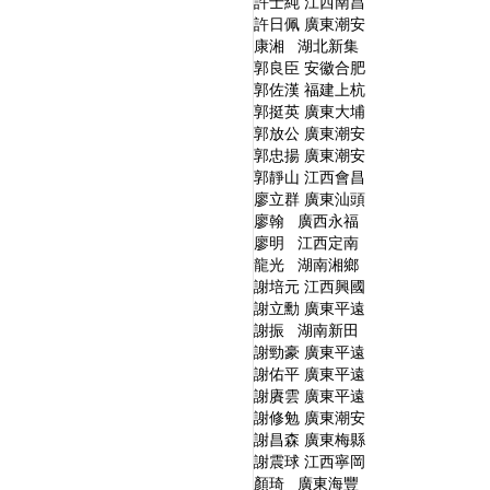
許士純 江西南昌
許日佩 廣東潮安
康湘 湖北新集
郭良臣 安徽合肥
郭佐漢 福建上杭
郭挺英 廣東大埔
郭放公 廣東潮安
郭忠揚 廣東潮安
郭靜山 江西會昌
廖立群 廣東汕頭
廖翰 廣西永福
廖明 江西定南
龍光 湖南湘鄉
謝培元 江西興國
謝立勳 廣東平遠
謝振 湖南新田
謝勁豪 廣東平遠
謝佑平 廣東平遠
謝賡雲 廣東平遠
謝修勉 廣東潮安
謝昌森 廣東梅縣
謝震球 江西寧岡
顏琦 廣東海豐