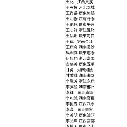
王化 江西貴溪
王有恆 河北臨城
王肖岳 廣東梅縣
王明揚 江蘇丹陽
王伯銘 廣東平遠
王步祥 浙江溫嶺
王錫燔 廣東海口
王德 雲南金江
王康奇 湖南長沙
馬劍存 廣東惠陽
駱韞韜 浙江富陽
古肇英 廣東五華
甘勇 湖南湘陰
甘秉彝 湖南湘陰
李騰芳 浙江永康
李滨熊 湖南郴州
李輝 廣東汕頭
李恕誠 湖南寶慶
李恆春 江西武寧
李漢 廣東興寧
李英明 廣東汕頭
李品璋 江西雲都
李博天 廣東台山