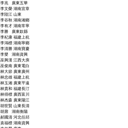
李兆 廣東五華
李文榮 湖南宜章
李陸江 山東
李谷秋 湖南湘鄉
李有才 湖南常寧
李勝 廣東欽縣
李杞康 福建上杭
李鴻標 湖南寧鄉
李清勝 湖南寶慶
李燮 湖南資興
巫興漢 江西大庾
巫俊南 廣東電白
林大節 廣東廣州
林忠雄 福建上杭
林玉湘 廣東平遠
林貴和 福建長汀
林得標 廣西富川
林杰森 廣東陽江
胡世賢 山東長清
胡鼐 湖南衡陽
郝國清 河北任邱
袁福標 湖南資興