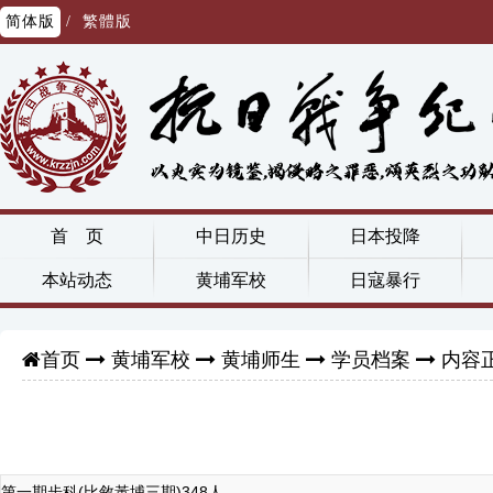
简体版
/
繁體版
首 页
中日历史
日本投降
本站动态
黄埔军校
日寇暴行
黄埔军校
黄埔师生
学员档案
内容
首页
第一期步科(比敘黃埔三期)348人