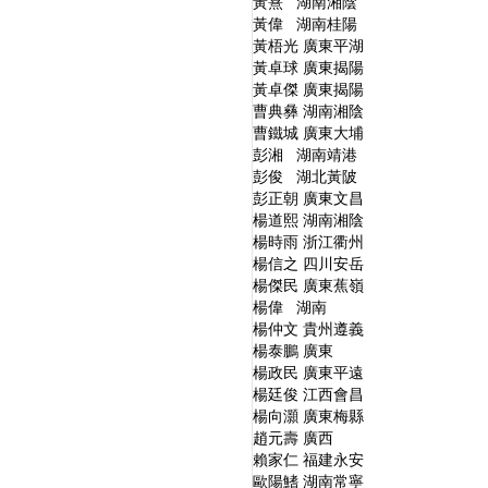
黃熹 湖南湘陰
黃偉 湖南桂陽
黃梧光 廣東平湖
黃卓球 廣東揭陽
黃卓傑 廣東揭陽
曹典彝 湖南湘陰
曹鐵城 廣東大埔
彭湘 湖南靖港
彭俊 湖北黃陂
彭正朝 廣東文昌
楊道熙 湖南湘陰
楊時雨 浙江衢州
楊信之 四川安岳
楊傑民 廣東蕉嶺
楊偉 湖南
楊仲文 貴州遵義
楊泰鵬 廣東
楊政民 廣東平遠
楊廷俊 江西會昌
楊向灝 廣東梅縣
趙元壽 廣西
賴家仁 福建永安
歐陽鰭 湖南常寧