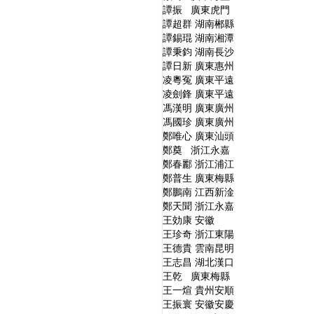
譚振 廣東虎門
譚超群 湖南郴縣
譚錫琨 湖南湘潭
譚秉鈞 湖南長沙
譚日新 廣東惠州
凌粵冤 廣東平遠
凌劍鋒 廣東平遠
馮漢明 廣東廣州
馮國珍 廣東廣州
鄭唯心 廣東汕頭
鄭奠 浙江永嘉
鄭春酈 浙江浦江
鄭普生 廣東梅縣
鄭鵬南 江西新淦
鄭天聞 浙江永嘉
王効康 安徽
王珍奇 浙江東陽
王德貴 雲南昆明
王志昌 湖北漢口
王乾 廣東梅縣
王一煊 貴州安順
王振寰 安徽安慶