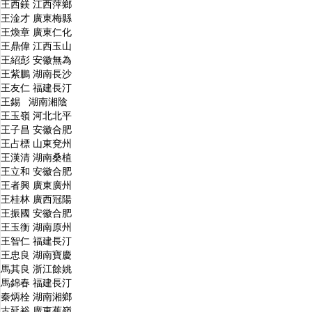
王西鎂 江西萍鄉
王淦才 廣東梅縣
王煥章 廣東仁化
王鼎偉 江西玉山
王紹彭 安徽無為
王紫鵬 湖南長沙
王友仁 福建長汀
王錫 湖南湘陰
王玉嶺 河北北平
王子昌 安徽合肥
王占標 山東兗州
王漢清 湖南桑植
王立和 安徽合肥
王者興 廣東廣州
王桂林 廣西冠陽
王振國 安徽合肥
王玉衡 湖南原州
王智仁 福建長汀
王忠良 湖南寶慶
馬其良 浙江餘姚
馬錦春 福建長汀
秦炳栓 湖南湘鄉
古延裕 廣東蕉嶺