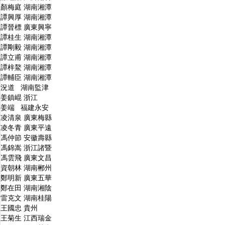
顏梅庭 湖南湘潭
譚興厚 湖南湘潭
譚晉標 廣東興寧
譚桂生 湖南湘潭
譚剛毅 湖南湘潭
譚立甫 湖南湘潭
譚梓鰲 湖南湘潭
譚輔臣 湖南湘潭
況道 湖南監津
姜鎮崐 浙江
姜端 福建永安
凌清泉 廣東梅縣
凌冬青 廣東平遠
馮仲節 安徽壽縣
馮錦嵩 浙江諸暨
馮雲飛 廣東文昌
資朝林 湖南郴州
鄭明新 廣東五華
鄭在田 湖南湘陰
雷克文 湖南桂陽
王國忠 貴州
王菊生 江西瑞金