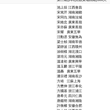
池上烜 江西會昌
宋篤芹 湖南湘鄉
宋同仇 湖南汝城
宋維忠 廣東蕉嶺
宋亦蘇 廣東蕉嶺
宋耀 廣東五華
汪勳丞 安徽無為
梁士楨 湖南常德
梁靜波 江西贛州
涂樹模 湖北漢口
湛培元 湖南湘陰
溫達初 廣東興寧
溫玉麟 浙江平陽
溫轟 廣東五華
潘宗禮 湖南長沙
方靖 江蘇上海
方懋伸 浙江奉化
方國基 浙江浦江
唐希元 四川仁壽
唐鑑明 湖南湘陰
許衡權 安徽合肥