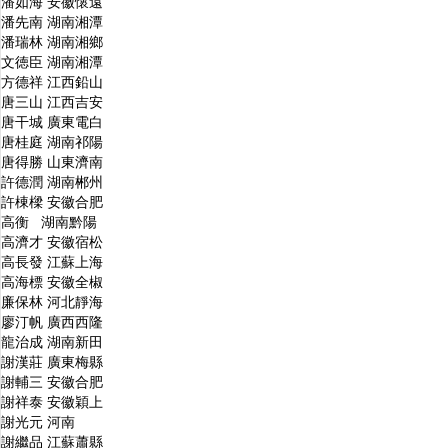
潘如海 安徽懷遠
潘先南 湖南湘潭
潘瑞林 湖南湘鄉
文徳臣 湖南湘潭
方德祥 江西鉛山
唐三山 江西吉安
唐干城 廣東電白
唐桂庭 湖南祁陽
唐得勝 山東濟南
許德潤 湖南郴州
許棟樑 安徽合肥
高衡 湖南黔陽
高濟才 安徽宿松
高長發 江蘇上海
高海標 安徽全椒
廉保林 河北靜海
廖汀帆 廣西西隆
龍治成 湖南新田
謝漢莊 廣東梅縣
謝輔三 安徽合肥
謝祥泰 安徽穎上
謝光元 河南
謝繼品 江蘇蕭縣