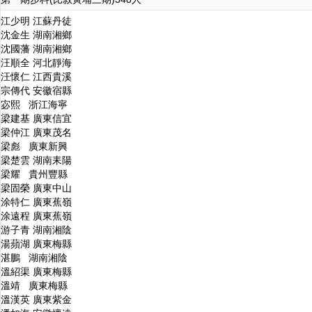
江少明 江蘇丹徒
沈金生 湖南湘鄉
沈國藩 湖南湘鄉
汪順全 河北靜海
汪懷仁 江西貴溪
宗傳代 安徽宿縣
宓熙 浙江海寧
梁建基 廣東信宜
梁仲江 廣東茂名
梁彪 廣東新興
梁楚雲 湖南耒陽
梁耀 貴州豐縣
梁固榮 廣東中山
涂特仁 廣東蕉嶺
涂遠程 廣東蕉嶺
游子青 湖南湘陰
湯蘋湖 廣東梅縣
湛鵬 湖南湘陰
溫紹渠 廣東梅縣
溫靖 廣東梅縣
溫漢英 廣東紫金