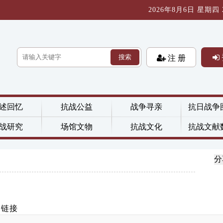
2026年8月6日 星期四 21
搜索
注 册
述回忆
抗战公益
战争寻亲
抗日战争
战研究
场馆文物
抗战文化
抗战文献
分
制链接