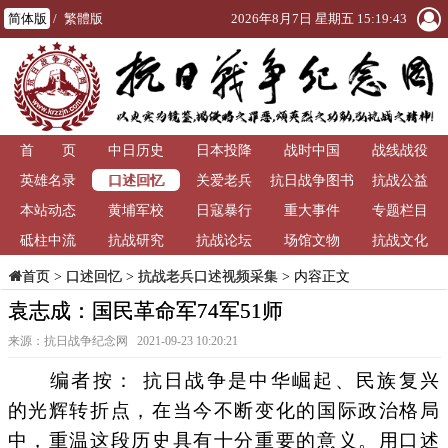
简体版
/
繁體版
2026年8月7日 星期五 15:19:43
首 页
中日历史
日本投降
战时中国
战线战役
口述回忆
英雄名录
关爱老兵
抗日战争图书
抗战公益
本站动态
黄埔军校
日寇暴行
重大事件
馆
专题栏目
砥柱中流
抗战研究
抗战论坛
场馆文物
抗战文化
>
口述回忆
>
抗战老兵口述视频采集
> 内容正文
首页
袁志成：国民革命军74军51师
来源：抗日战争纪念网 2021-09-23 10:20:21
编者按： 抗日战争是中华崛起、民族复兴
的光辉转折点，在当今不断变化的国际政治格局
中，重温这段历史具有十分重要的意义。用口述