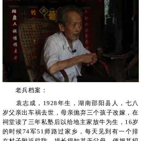
老兵档案：
袁志成，1928年生，湖南邵阳县人，七八
岁父亲出车祸去世，母亲抛弃三个孩子改嫁，在
祠堂读了三年私塾后以给地主家放牛为生，16岁
的时候74军51师路过家乡，每天见到有一个排
在村子附近驻防，排长得知其无父母，便把其招