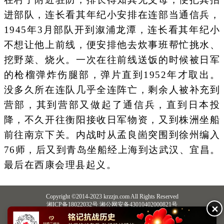
进部队，连长看其年纪小安排在连部当通信兵，
1945年3月部队开到溆浦龙潭，连长看其年纪小
不想让他上前线，便安排他去炊事班帮忙挑水、
挖野菜、烧火。一次在往前线送饭的时候被日军
的枪榴弹炸伤腿部，弹片直到1952年才取出。
没多久所在连队几乎全连阵亡，剩余人被补充到
营部，其到营部又做起了通信兵，直到日本投
降，不久开往衡阳接收日军物资，又到株洲坐船
前往南京下关。内战时从孟良崮突围到徐州编入
76师，后又到青岛坐船经上海到达武汉、宜昌。
最后在西康会理县起义。
Copyright ©2014-2023 krzzjn.com All Rights Reserved
湘ICP备18022032号 湘公网安备43010402000821号
✕
中央网信办违法和不良信息举报中心
长沙市互联网违法和不良信息举报中心
不良信息举报电话：0731-85531328 19198230121（微信同号）