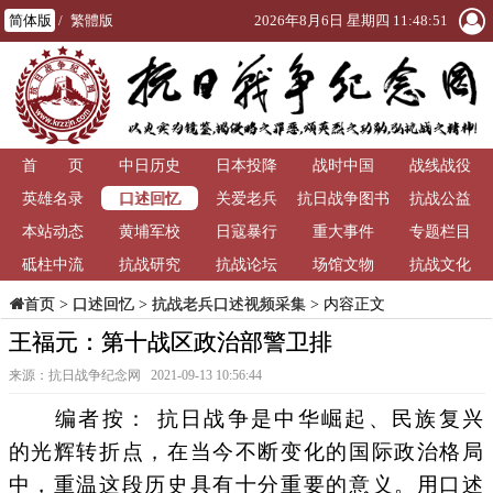
简体版
/
繁體版
2026年8月6日 星期四 11:48:51
首 页
中日历史
日本投降
战时中国
战线战役
口述回忆
英雄名录
关爱老兵
抗日战争图书
抗战公益
本站动态
黄埔军校
日寇暴行
重大事件
馆
专题栏目
砥柱中流
抗战研究
抗战论坛
场馆文物
抗战文化
>
口述回忆
>
抗战老兵口述视频采集
> 内容正文
首页
王福元：第十战区政治部警卫排
来源：抗日战争纪念网 2021-09-13 10:56:44
编者按： 抗日战争是中华崛起、民族复兴
的光辉转折点，在当今不断变化的国际政治格局
中，重温这段历史具有十分重要的意义。用口述