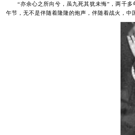
“亦余心之所向兮，虽九死其犹未悔”，两千多年
午节，无不是伴随着隆隆的炮声，伴随着战火，中