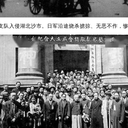
田支队入侵湖北沙市。日军沿途烧杀掳掠、无恶不作，