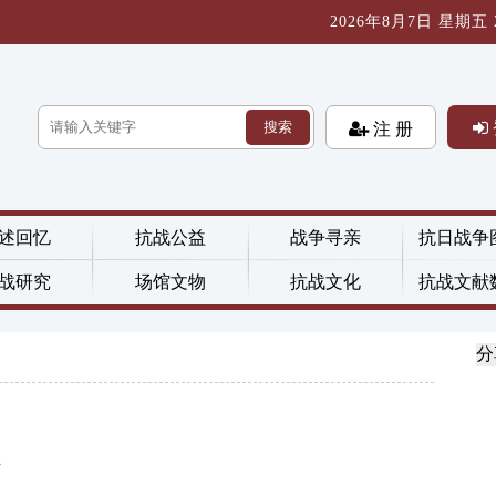
2026年8月7日 星期五 23
搜索
注 册
述回忆
抗战公益
战争寻亲
抗日战争
战研究
场馆文物
抗战文化
抗战文献
分
接