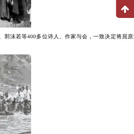
、郭沫若等400多位诗人、作家与会，一致决定将屈原