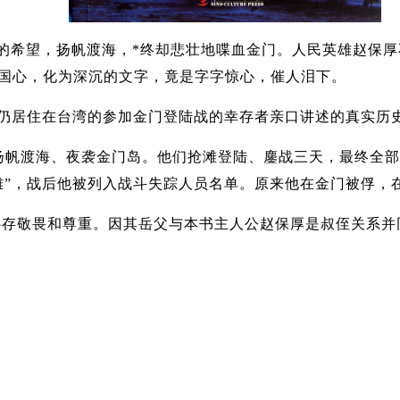
的希望，扬帆渡海，*终却悲壮地喋血金门。人民英雄赵保
国心，化为深沉的文字，竟是字字惊心，催人泪下。
仍居住在台湾的参加金门登陆战的幸存者亲口讲述的真实历
扬帆渡海、夜袭金门岛。他们抢滩登陆、鏖战三天，最终全部
雄”，战后他被列入战斗失踪人员名单。原来他在金门被俘，
存敬畏和尊重。因其岳父与本书主人公赵保厚是叔侄关系并