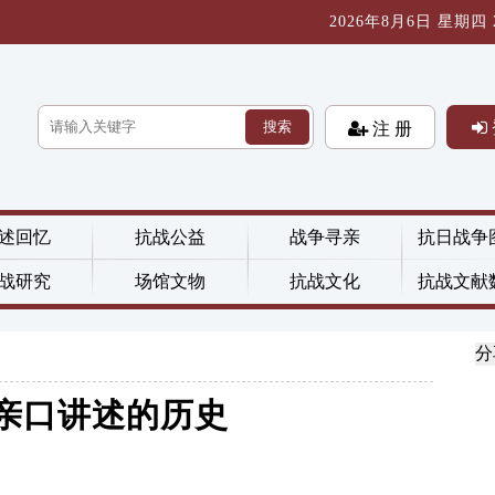
2026年8月6日 星期四 20
搜索
注 册
述回忆
抗战公益
战争寻亲
抗日战争
战研究
场馆文物
抗战文化
抗战文献
分
亲口讲述的历史