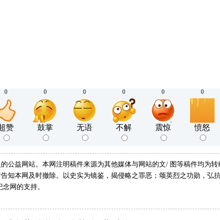
0
0
0
0
0
0
超赞
鼓掌
无语
不解
震惊
愤怒
的公益网站。本网注明稿件来源为其他媒体与网站的文/ 图等稿件均为
告知本网及时撤除。以史实为镜鉴，揭侵略之罪恶；颂英烈之功勋，弘抗
纪念网的支持。