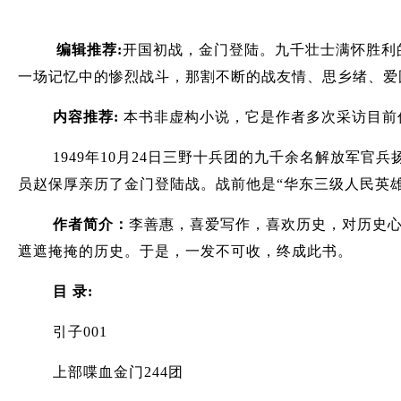
编辑推荐:
开国初战，金门登陆。九千壮士满怀胜利
一场记忆中的惨烈战斗，那割不断的战友情、思乡绪、爱
内容推荐:
本书非虚构小说，它是作者多次采访目前
1949年10月24日三野十兵团的九千余名解放军官兵
员赵保厚亲历了金门登陆战。战前他是“华东三级人民英
作者简介：
李善惠，喜爱写作，喜欢历史，对历史心
遮遮掩掩的历史。于是，一发不可收，终成此书。
目 录:
引子001
上部喋血金门244团