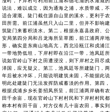
涨时，下岸村可利用前江浦和德宅浦的水灌溉的
说法，难以成立，因为通海之浦，水质带咸，不
适合灌溉。陡门截住源自山里的溪水，更利于农
田所需。前江浦虽然只入山二里，但并不影响建
筑陡门来蓄积淡水。第二，根据永嘉县政府、公
安局第四分局和吕龙海所呈草图，前江浦两岸地
形，确实是东南山地高亢，西北沿瓯江和戍浦江
一带地势低坦，下岸村即在沿江一带，池凤廷所
说如官岭山下村之田遭浸没，则下岸村之田尽成
泽国，应无疑义。第三，池凤廷等所建陡门，两
年后被水冲坏，只能说明建筑未固，不能据此说
明此处建陡门无法发挥防咸蓄淡的作用。第四，
根据戍浦乡乡长姜招凤所呈，前江浦两岸确有农
田千余亩，现在官岭山下村村民和下岸村村民都
称本村有田千亩，对方仅有几十亩农田，事实到