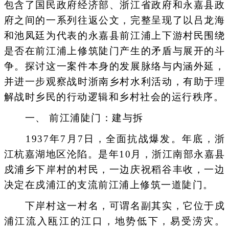
包含了国民政府经济部、浙江省政府和永嘉县政
府之间的一系列往返公文，完整呈现了以吕龙海
和池凤廷为代表的永嘉县前江浦上下游村民围绕
是否在前江浦上修筑陡门产生的矛盾与展开的斗
争。探讨这一案件本身的发展脉络与内涵外延，
并进一步观察战时浙南乡村水利活动，有助于理
解战时乡民的行动逻辑和乡村社会的运行秩序。
一、 前江浦陡门：建与拆
1937年7月7日，全面抗战爆发。年底，浙
江杭嘉湖地区沦陷。是年10月，浙江南部永嘉县
戍浦乡下岸村的村民，一边庆祝稻谷丰收，一边
决定在戍浦江的支流前江浦上修筑一道陡门。
下岸村这一村名，可谓名副其实，它位于戍
浦江流入瓯江的江口，地势低下，易受涝灾。