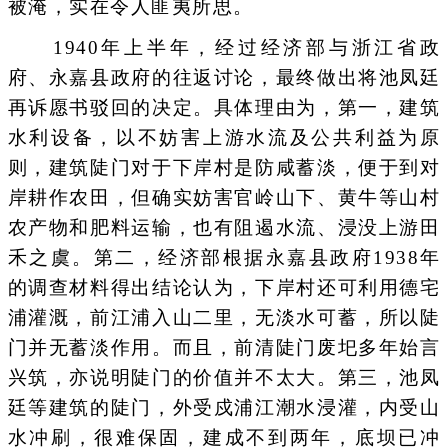
被淹，实在令人匪夷所思。
1940年上半年，经过经济部与浙江省政
府、永嘉县政府的往返讨论，最终做出将池凤廷
再诉愿书驳回的决定。具体理由为，第一，建筑
水利设备，以不妨害上游水流及公共利益为原
则，建筑陡门对于下岸村是防咸蓄淡，便于到对
岸耕作农田，但确实妨害官岭山下、黄牛等山村
农产物和肥料运输，也有阻遏水流、浸没上游田
禾之虞。第二，经济部根据永嘉县政府1938年
的调查材料得出结论认为，下岸村还可利用德宅
浦灌溉，前江浦入山二里，无淡水可蓄，所以陡
门并无蓄淡作用。而且，前清陡门废圯多年始言
兴筑，亦说明陡门的价值并不太大。第三，池凤
廷等建筑的陡门，外受戍浦江潮水浸灌，内受山
水冲刷，很难保固，建成不到两年，底坝已冲