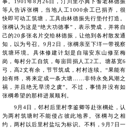
事。1901年8月26日，汀川里小典下耆老林德振
等人告诉张棡，当地人工1000余工已捐齐，很
快即可动工筑塘，工具由林德振先行垫付打造。
张棡认为这是“绝大功德事”，表示赞成，并将自
己的20多张名片交给林德振，让他到各村散发通
知，以为号召。9月2日，张棡亲至下垟一带视察
筑塘环境。具体修建计划是自瑞安东山修至梅
岗，每村分工自筑，每亩田捐人工2工。塘基宽6
弓，高2丈有余，节节筑成，村村连续。“果能有
始有终，将来定成一条大塘……非特永免风潮之
祸，并且绝无旱涝之虞”。不过，事情并没有如
张棡希望的那样进展顺利。
9月4日，邻村后里村李鉴卿等赴张棡处，认
为两村筑塘时不能侵占彼此地界。张棡与之相
约，两村以后里村盐坛为标识。不料，9月7日一