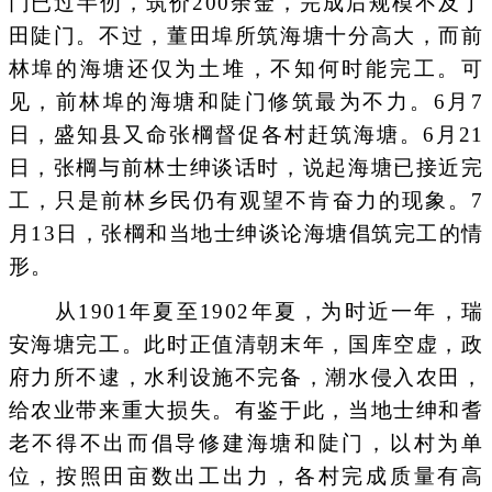
门已过半仞，筑价200余金，完成后规模不及丁
田陡门。不过，董田埠所筑海塘十分高大，而前
林埠的海塘还仅为土堆，不知何时能完工。可
见，前林埠的海塘和陡门修筑最为不力。6月7
日，盛知县又命张棡督促各村赶筑海塘。6月21
日，张棡与前林士绅谈话时，说起海塘已接近完
工，只是前林乡民仍有观望不肯奋力的现象。7
月13日，张棡和当地士绅谈论海塘倡筑完工的情
形。
从1901年夏至1902年夏，为时近一年，瑞
安海塘完工。此时正值清朝末年，国库空虚，政
府力所不逮，水利设施不完备，潮水侵入农田，
给农业带来重大损失。有鉴于此，当地士绅和耆
老不得不出而倡导修建海塘和陡门，以村为单
位，按照田亩数出工出力，各村完成质量有高