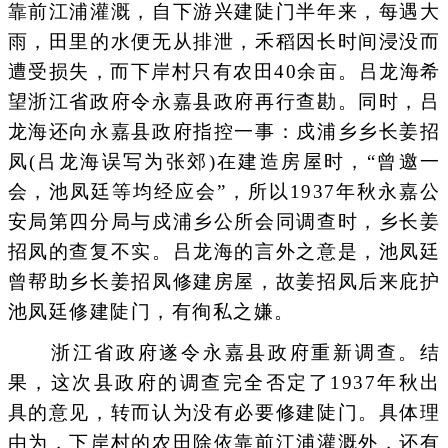
靠前江浦灌溉，自下游兴建陡门半年来，每遇大
雨，田里的水便无从排泄，禾稻因长时间浸没而
遭受损失，而下岸村只有农田40余亩。吕龙海希
望浙江省政府令永嘉县政府再行查勘。同时，吕
龙海还向永嘉县政府指控一事：戍浦乡乡长姜招
凤(吕龙海误写为张郊)在建造房屋时，“曾邀一
会，池凤廷等均经应会”，所以1937年秋永嘉公
安局第四分局与戍浦乡公所会同调查时，乡长姜
招凤的查复不实。吕龙海的言外之意是，池凤廷
曾帮助乡长姜招凤修建房屋，故姜招凤后来庇护
池凤廷修建陡门，有徇私之嫌。
浙江省政府遂令永嘉县政府重新调查。结
果，这次县政府的调查完全否定了1937年秋出
具的意见，转而认为没有必要修建陡门。具体理
由为，下岸村的农田除依靠前江浦灌溉外，还有