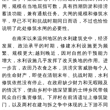
闸，规模在当地屈指可数，具有挡潮防淤和排涝
蓄淡功能，兼有通航任务。大闸的规模和修筑水
平，早已不可和抗战时期同日而语，不过也恰恰
说明了此处修筑水闸的必要性。
在南宋以来温州地区的水利建筑史中，经济
发展、政治承平的时期，修建水利设施更为频
繁、规模更大;越到晚近，因对自然的干预能力
增大，水利设施几乎发挥了改天换地的作用。进
一步言，农田乃衣食之本，洪涝灾害威胁每个人
的生命财产，即使在清朝末年、抗战时期，水利
修筑依然没有停止。在政府缺少财力和无暇顾及
的情况下，便由乡村中德深望重的士绅乡民带领
民众自行集资修筑。下岸村在前清遗址上修筑陡
门，以及两村在建与拆之争中体现的上下游不同