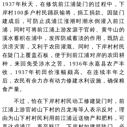
1937年秋天，在修筑前江浦陡门的过程中，下
岸村100多户村民踊跃输将，捐工捐款。因陡门
建成后，可防止戍浦江涨潮时潮水倒灌入前江
浦，同时可将前江浦上游发源于官岭、黄牛山的
溪水蓄积在浦中，发挥防咸蓄淡的作用，既防止
洪涝灾害，又利于农田灌溉。同时，下岸村村民
在陡门上覆盖石板，便于到前江浦对岸的农田耕
种，来回免受涉水之苦。1936年永嘉县农产丰
收，1937年初田价涨幅颇高。在连续丰年之
后，农民有余力亦有动力修建水利设施，确保粮
食产量。
不过，恰在下岸村村民动工修建陡门时，前
江浦上游官岭山下村的吕龙海等人表示反对，理
由为山下村村民利用前江浦运送物产和肥料，可
直达戍浦江，再至瓯江。下岸村如建筑陡门，必