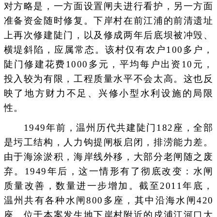
对方略是，一方面设置闸夫进行看护，另一方面
准备资金随时修复。下岸村在前江浦的前清遗址
上再次修建陡门，以及修成两年后底坝被冲毁、
横堤斜陷，应属常态。该村仅有农户100多户，
陡门修建花费1000多元，平均每户出资10元，
投入较为有限，工程质量水平不会太高。这也反
映了地方财力不足、兴修小型水利设施的局限
性。
1949年前，温州历代共建陡门182座，全部
是圬工结构，人力钩提闸板启闭，排涝能力差。
由于海涂淤积，海岸线外移，大部分老闸随之废
弃。1949年后，这一情形有了彻底改变：水闸
质量改善，数量进一步增加。截至2011年底，
温州共有各种水闸800多座，其中沿海水闸420
座。位于本案发生地下岸村附近的戍浦江河口大