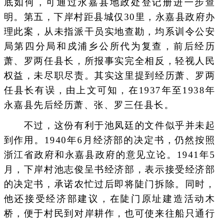
底如何，可通过永嘉县地政处登记册进一步查
明。第五，下岸村距县城仅30里，永嘉县政府办
理此案，从未指派干员实地查勘，均系训令公安
局第四分局和戍浦乡公所代为复查，前后经历
萧、罗两任县长，所报事实完全相反，轻视人民
权益，未尽职尽责。其实这里提到经历萧、罗两
任县长有误，由上文可知，在1937年至1938年
永嘉县先后经历萧、张、罗三任县长。
不过，这份有利于池凤廷的文件似乎并未起
到作用。1940年6月经济部的决定书，仍然按照
浙江省政府和永嘉县政府的意见立论。1941年5
月，下岸村池志俊呈书经济部，表示接受经济部
的决定书，承诺农忙过后即将陡门拆除。同时，
他还接受经济部建议，在陡门原址建造活动木
桥，便于村民到对岸耕作，也可使来往船只通行