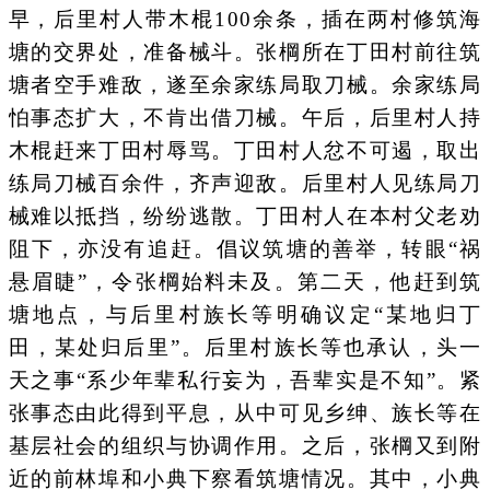
早，后里村人带木棍100余条，插在两村修筑海
塘的交界处，准备械斗。张棡所在丁田村前往筑
塘者空手难敌，遂至余家练局取刀械。余家练局
怕事态扩大，不肯出借刀械。午后，后里村人持
木棍赶来丁田村辱骂。丁田村人忿不可遏，取出
练局刀械百余件，齐声迎敌。后里村人见练局刀
械难以抵挡，纷纷逃散。丁田村人在本村父老劝
阻下，亦没有追赶。倡议筑塘的善举，转眼“祸
悬眉睫”，令张棡始料未及。第二天，他赶到筑
塘地点，与后里村族长等明确议定“某地归丁
田，某处归后里”。后里村族长等也承认，头一
天之事“系少年辈私行妄为，吾辈实是不知”。紧
张事态由此得到平息，从中可见乡绅、族长等在
基层社会的组织与协调作用。之后，张棡又到附
近的前林埠和小典下察看筑塘情况。其中，小典