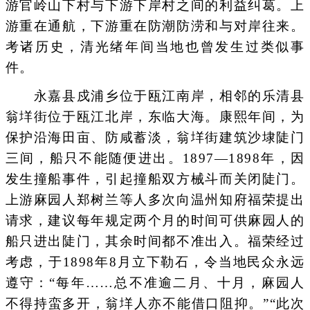
游官岭山下村与下游下岸村之间的利益纠葛。上
游重在通航，下游重在防潮防涝和与对岸往来。
考诸历史，清光绪年间当地也曾发生过类似事
件。
永嘉县戍浦乡位于瓯江南岸，相邻的乐清县
翁垟街位于瓯江北岸，东临大海。康熙年间，为
保护沿海田亩、防咸蓄淡，翁垟街建筑沙埭陡门
三间，船只不能随便进出。1897—1898年，因
发生撞船事件，引起撞船双方械斗而关闭陡门。
上游麻园人郑树兰等人多次向温州知府福荣提出
请求，建议每年规定两个月的时间可供麻园人的
船只进出陡门，其余时间都不准出入。福荣经过
考虑，于1898年8月立下勒石，令当地民众永远
遵守：“每年……总不准逾二月、十月，麻园人
不得持蛮多开，翁垟人亦不能借口阻抑。”“此次