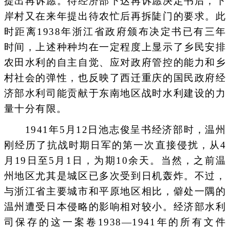
提出再诉愿。待经济部下达再诉愿决定书后，下
岸村又在来年提出待农忙后再拆陡门的要求。此
时距离1938年浙江省政府颁布决定书已有三年
时间，上述种种均在一定程度上显示了乡民安排
农田水利的自主自觉、应对政府管控的能力和乡
村社会的弹性，也反映了西迁重庆的国民政府经
济部水利司能贡献于东南地区战时水利建设的力
量十分有限。
1941年5月12日池志俊呈书经济部时，温州
刚经历了抗战时期日军的第一次直接侵扰，从4
月19日至5月1日，为期10余天。当然，之前温
州地区尤其是城区已多次受到日机轰炸。不过，
与浙江省主要城市和平原地区相比，僻处一隅的
温州遭受日本侵略的影响相对较小。经济部水利
司保存的这一案卷1938—1941年的所有文件