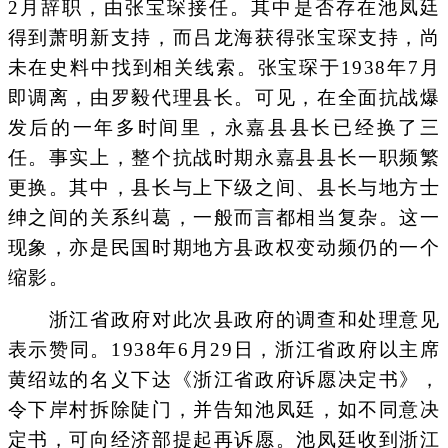
2月辞职，由张宝琛接任。其中是否存在池凤廷
得到萧明新支持，而吕龙海获得张宝琛支持，尚
未在史料中找到相关线索。张宝琛于1938年7月
即调离，由罗毅代理县长。可见，在全面抗战爆
发后的一年多时间里，永嘉县县长已经换了三
任。事实上，整个抗战时期永嘉县县长一职频繁
更换。其中，县长与上下级之间、县长与地方士
绅之间的关系纠葛，一般而言都相当复杂。这一
现象，亦是民国时期地方县政权变动频仍的一个
缩影。
浙江省政府对此次县政府的调查和处理意见
表示赞同。1938年6月29日，浙江省政府以主席
黄绍竑的名义下达《浙江省政府诉愿决定书》，
令下岸村拆除陡门，并告知池凤廷，如不同意决
定书，可向经济部提起再诉愿。池凤廷收到浙江