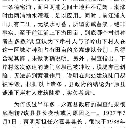
一条德宅浦，而且两浦之间土地并不辽阔，潮涨
时由两浦抽水灌溉，足以应用。同时，前江浦入
山只有二里，无淡水可蓄，所谓防咸蓄淡，绝非
事实。至于前江浦上下游田亩，到底哪个村耕种
者占多数?调查认为下岸村人与官岭山下村人在
这一区域耕种和占有田亩的多寡难以分别，只得
含糊其辞，未做明确说明。另外，调查指出，下
岸村这次修建的陡门底坝已被冲毁，横堤亦已斜
陷，无法起到蓄泄作用，说明在此处建筑陡门易
被冲毁。根据以上诸条，县政府的结论为“原县
遽准下岸村人建筑陡桥，实欠考虑”。
为何仅过半年多，永嘉县政府的调查结果彻
底翻转?该县县长变动或为原因之一。1937年7
月1日，萧明新担任永嘉县县长，很快于1938年