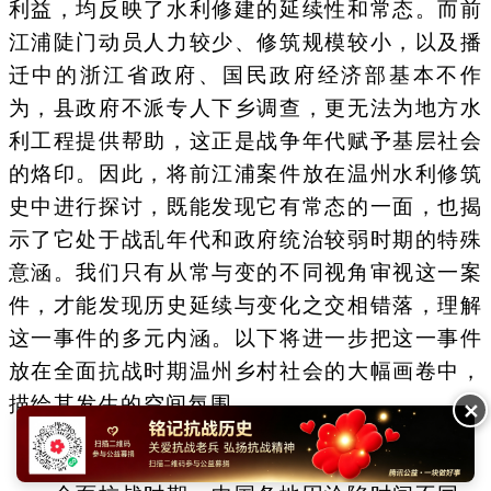
利益，均反映了水利修建的延续性和常态。而前
江浦陡门动员人力较少、修筑规模较小，以及播
迁中的浙江省政府、国民政府经济部基本不作
为，县政府不派专人下乡调查，更无法为地方水
利工程提供帮助，这正是战争年代赋予基层社会
的烙印。因此，将前江浦案件放在温州水利修筑
史中进行探讨，既能发现它有常态的一面，也揭
示了它处于战乱年代和政府统治较弱时期的特殊
意涵。我们只有从常与变的不同视角审视这一案
件，才能发现历史延续与变化之交相错落，理解
这一事件的多元内涵。以下将进一步把这一事件
放在全面抗战时期温州乡村社会的大幅画卷中，
描绘其发生的空间氛围。
✕
三、 战时浙南的农业与水利