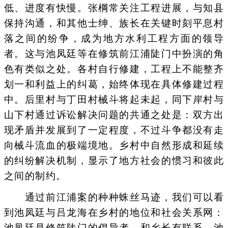
低、进度有快慢。张棡常关注工程进展，与知县
保持沟通，和其他士绅、族长在关键时刻平息村
落之间的纷争，成为地方水利工程方面的领导
者。这与池凤廷等在修筑前江浦陡门中扮演的角
色有类似之处。各村自行修建，工程上不能整齐
划一和利益上的纠葛，始终体现在具体修建过程
中。后里村与丁田村械斗将起未起，同下岸村与
山下村通过诉讼解决问题的共通之处是：双方出
现矛盾并发展到了一定程度，不过斗争都没有走
向械斗流血的极端境地。乡村中自然形成和延续
的纠纷解决机制，显示了地方社会的惯习和彼此
之间的制约。
通过前江浦案的种种蛛丝马迹，我们可以看
到池凤廷与吕龙海在乡村的地位和社会关系网：
池凤廷是修筑陡门的倡导者，和乡长有联系，池