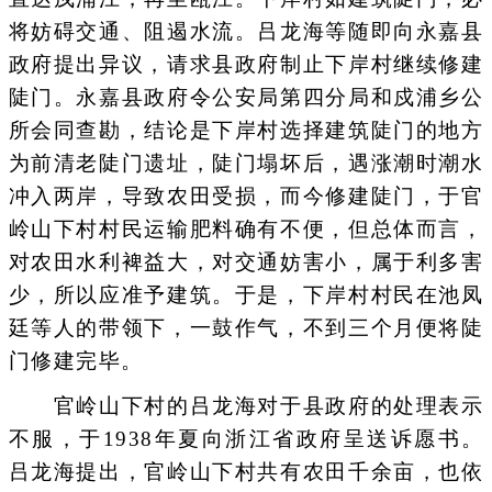
将妨碍交通、阻遏水流。吕龙海等随即向永嘉县
政府提出异议，请求县政府制止下岸村继续修建
陡门。永嘉县政府令公安局第四分局和戍浦乡公
所会同查勘，结论是下岸村选择建筑陡门的地方
为前清老陡门遗址，陡门塌坏后，遇涨潮时潮水
冲入两岸，导致农田受损，而今修建陡门，于官
岭山下村村民运输肥料确有不便，但总体而言，
对农田水利裨益大，对交通妨害小，属于利多害
少，所以应准予建筑。于是，下岸村村民在池凤
廷等人的带领下，一鼓作气，不到三个月便将陡
门修建完毕。
官岭山下村的吕龙海对于县政府的处理表示
不服，于1938年夏向浙江省政府呈送诉愿书。
吕龙海提出，官岭山下村共有农田千余亩，也依