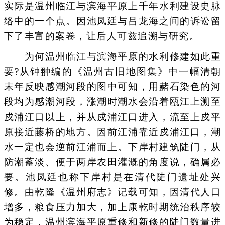
实际是温州临江与滨海平原上千年水利建设史脉
络中的一个点。因池凤廷与吕龙海之间的诉讼留
下了丰富的案卷，让后人可兹追溯与研究。
为何温州临江与滨海平原的水利修建如此重
要?从钟翀编的《温州古旧地图集》中一幅清朝
末年反映感潮河段的图中可知，用赭石染色的河
段均为感潮河段，涨潮时潮水会沿着瓯江上溯至
戍浦江口以上，并从戍浦江口进入，流至上戍平
原接近藤桥的地方。因前江浦靠近戍浦江口，潮
水一定也会逆前江浦而上。下岸村建筑陡门，从
防潮蓄淡、便于两岸农田灌溉的角度说，确属必
要。池凤廷也称下岸村是在清代陡门遗址处兴
修。由乾隆《温州府志》记载可知，因清代人口
增多，粮食压力加大，加上康乾时期统治秩序较
为稳定，温州滨海平原重修和新修的陡门数量进