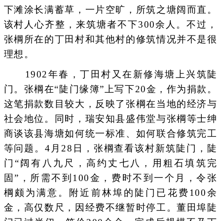
下滩涂长满蓄草，一片空旷，所筑之塘阔而直。
该村人心齐整，来筑塘者不下300余人。不过，
张棡所在的丁田村和其他村的修筑情况并不是很
理想。
1902年春，丁田村又在新修海塘上兴筑陡
门。张棡在“陡门缘簿”上写下20金，作为捐款。
这笔捐款数目较大，反映了张棡在当地的经济与
社会地位。同时，瑞安知县盛伟堂与张棡等士绅
商谈该县海塘如何统一标准、如何联合修筑完工
等问题。4月28日，张棡查看该村新筑陡门，陡
门“阔有八九尺，高约丈七八，用粗石填筑完
固”，所需不到100金，费时不到一个月，令张
棡颇为满意。附近前林埠的陡门已花费100余
金，高仅数尺，因经费不继暂时停工。董田埠陡