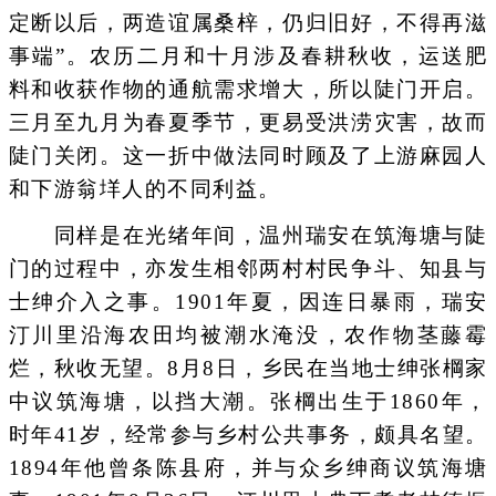
定断以后，两造谊属桑梓，仍归旧好，不得再滋
事端”。农历二月和十月涉及春耕秋收，运送肥
料和收获作物的通航需求增大，所以陡门开启。
三月至九月为春夏季节，更易受洪涝灾害，故而
陡门关闭。这一折中做法同时顾及了上游麻园人
和下游翁垟人的不同利益。
同样是在光绪年间，温州瑞安在筑海塘与陡
门的过程中，亦发生相邻两村村民争斗、知县与
士绅介入之事。1901年夏，因连日暴雨，瑞安
汀川里沿海农田均被潮水淹没，农作物茎藤霉
烂，秋收无望。8月8日，乡民在当地士绅张棡家
中议筑海塘，以挡大潮。张棡出生于1860年，
时年41岁，经常参与乡村公共事务，颇具名望。
1894年他曾条陈县府，并与众乡绅商议筑海塘