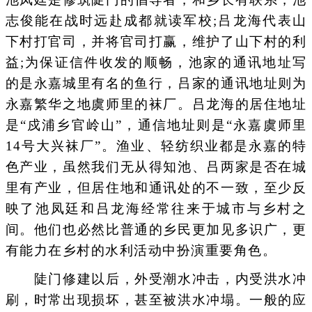
志俊能在战时远赴成都就读军校;吕龙海代表山
下村打官司，并将官司打赢，维护了山下村的利
益;为保证信件收发的顺畅，池家的通讯地址写
的是永嘉城里有名的鱼行，吕家的通讯地址则为
永嘉繁华之地虞师里的袜厂。吕龙海的居住地址
是“戍浦乡官岭山”，通信地址则是“永嘉虞师里
14号大兴袜厂”。渔业、轻纺织业都是永嘉的特
色产业，虽然我们无从得知池、吕两家是否在城
里有产业，但居住地和通讯处的不一致，至少反
映了池凤廷和吕龙海经常往来于城市与乡村之
间。他们也必然比普通的乡民更加见多识广，更
有能力在乡村的水利活动中扮演重要角色。
陡门修建以后，外受潮水冲击，内受洪水冲
刷，时常出现损坏，甚至被洪水冲塌。一般的应