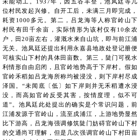
未能动工。1937年，因五谷丰登，池凤廷等几
位村民发起兴修。自开工后，未满三月即完成，
耗资1000多元。第二，吕龙海等人称官岭山下
村民有田千余亩，实际情形为该村仅有10余农
户，田20亩左右，灌溉水来自山坑，即与前江浦
无关。池凤廷还提出利用永嘉县地政处登记册便
可核实山下村的具体田亩数。第三，陡门可视水
利情形自由启闭，且官岭地势高于下岸村。假如
官岭禾稻如吕龙海所称均被浸没，则下岸村尽成
泽国。“未闻底〔低〕如下岸则并无禾稻遭水浸
没，而高如官岭反受其害，按情度理，似不可
道”。池凤廷此处提出的确实是个常识问题，前
江浦发源于官岭山，流至戍浦江，上游地势显然
比下游高，吕龙海强调修筑陡门妨碍官岭山下村
的交通尚可理解，但是几次强调官岭山下村田亩