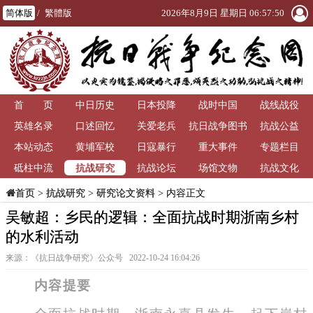
简体版
/
繁體版
2026年8月9日 星期日 06:57:51
首 页
中日历史
日本投降
战时中国
战线战役
英雄名录
口述回忆
关爱老兵
抗日战争图书
抗战公益
本站动态
黄埔军校
日寇暴行
重大事件
馆
专题栏目
抗战研究
砥柱中流
抗战论坛
场馆文物
抗战文化
>
抗战研究
>
研究论文资料
> 内容正文
首页
吴敏超：乡民的逻辑：全面抗战时期浙南乡村
的水利活动
来源：《抗日战争研究》公众号 2022-10-24 16:04:26
内容提要