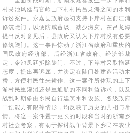
全面抗战时期，浙南永嘉县发生一起下岸村
村民池凤廷与官岭山下村村民吕龙海之间的水利
诉讼案件。永嘉县政府起初支持下岸村在前江浦
修筑陡门，以便防咸蓄淡、减少涝灾。在吕龙海
提出反对意见后，县政府又认为下岸村没有必要
修筑陡门。这一事件惊动了浙江省政府和重庆的
国民政府经济部。后经浙江省政府、经济部裁
定，令池凤廷拆除陡门。不过，下岸村采取拖延
态度，提出再诉愿，并决定在陡门处建造活动木
桥，方便村民往来耕作。这一案件所体现的上下
游村民重灌溉还是重通航的不同利益诉求，以及
战乱时期多由乡民自行建筑水利设施、各级政府
干预能力有限等情形，均反映了历史的共相与常
情。将这一案件置于更长的时段和当时的浙南乡
村社会考察，有助于探讨战争背景下乡民在农业