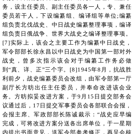
务，设主任委员、副主任委员各一人，专、兼任
委员若干人，下设编纂组、编译组等单位;编纂
组负责北伐战史、中日战史编纂整理事项，编译
组负责日俄战争、世界大战史之编译整理事项。
[7]实际上，该会之主要工作为编纂中日战史，
军令部部长徐永昌以中日战史为中国第一部对外
战史，曾多次指示该会对于编纂工作务必做
到“真、详、正”三个字。[8]1945年8月，抗战胜
利前夕，战史编纂委员会改组，由军令部第一厅
副厅长方昉出任主任委员，并奉命改进该会业
务。方昉拟妥改进方案，于9月15日提交部务会
议通过后，17日提交军事委员会各部联合会报，
会报主席、军政部部长陈诚裁示：“战史应早编
完成，可将改进方案分送各出席单位，于一星期
内提出书面意见，送军令部参考修正，再呈会核