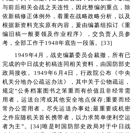
与前后相关会战之关连性，因此整编的重点，除
依新稿修正体例外，着重在战略政略分析，以及
根据新资料充实原有内容，爰由编纂组拟订《重
编旧稿一般要领及作业程序》，交负责人员参
考，全部工作于1948年底告一段落。[33]
1949年4月，战史编纂委员会裁撤，所有已
完成的中日战史初稿连同相关资料，由国防部史
政局接收。1949年6月4日，行政院公布《中央
机关分地办公疏运办法》，其中关于公物疏运，
规定“公务档案图书之笨重而有价值且非经常需
用者，运送台湾或其他安全地点保存;重要而经
常办公需用者，尽先运送办事处;最重要或机密
之件应随机关首长携带者，以力求简单便利空运
者为主”。[34]唯是时国防部史政局对于中日战