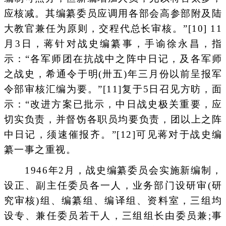
应核减。其编纂委员应调用各部会高参部附及陆
大教官兼任为原则，交程代总长审核。”[10] 11
月3日，蒋针对战史编纂事，手谕徐永昌，指
示：“各军师团在抗战中之阵中日记，及各军师
之战史，希通令于明(卅五)年三月份以前呈报军
令部审核汇编为要。”[11]复于5日召见方昉，面
示：“改进方案已批示，中日战史极关重要，应
切实负责，并督饬各职员均要负责，团以上之阵
中日记，须速催报齐。”[12]可见蒋对于战史编
纂一事之重视。
1946年2月，战史编纂委员会实施新编制，
设正、副主任委员各一人，业务部门设研审(研
究审核)组、编纂组、编译组、资料室，三组均
设专、兼任委员若干人，三组组长由委员兼;事