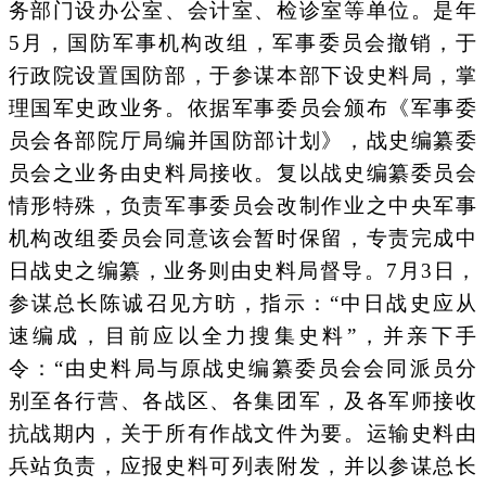
务部门设办公室、会计室、检诊室等单位。是年
5月，国防军事机构改组，军事委员会撤销，于
行政院设置国防部，于参谋本部下设史料局，掌
理国军史政业务。依据军事委员会颁布《军事委
员会各部院厅局编并国防部计划》，战史编纂委
员会之业务由史料局接收。复以战史编纂委员会
情形特殊，负责军事委员会改制作业之中央军事
机构改组委员会同意该会暂时保留，专责完成中
日战史之编纂，业务则由史料局督导。7月3日，
参谋总长陈诚召见方昉，指示：“中日战史应从
速编成，目前应以全力搜集史料”，并亲下手
令：“由史料局与原战史编纂委员会会同派员分
别至各行营、各战区、各集团军，及各军师接收
抗战期内，关于所有作战文件为要。运输史料由
兵站负责，应报史料可列表附发，并以参谋总长