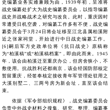
史编纂业务实难兼顾为由，1939年初，呈准将
战史编纂处扩大为战史编纂委员会，以指导编纂
战史并战略战术之研究与改良。此时，重庆因时
常遭受日机空袭，对编纂工作多有不便，战史编
纂委员会于3月24日将会址移至江北县属柏溪附
近之张家祠堂，开始进行中日战史编纂工作。
[6]嗣后军方史政单位将《抗日战史》原稿称
为“柏溪稿”或“柏溪稿档案”，即由此而来。1945
年，该会由柏溪迁至重庆办公，但房舍狭小，不
敷使用。抗战胜利还都南京，该会经国防部核定
暂留重庆，经签奉核定接收青年军管理处驻用之
大溪别墅二、三两号房为新会址，直至该会结
束。
依据《军令部组织规程》，战史编纂委员会
负责中外战史材料之搜集、研究、整理、编纂事