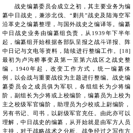
战史编纂委员会成立之初，其主要业务为编
纂中日战史，兼涉北伐、“剿共”战史及陆海空军
沿革史之编纂整理，与国外战史之编译等。编纂
中日战史业务由编纂组负责，从1939年下半年
起，编纂组开始根据各部队呈报之战斗详报、阵
中日记与文电等资料，陆续进行整编工作。[18]
最初为卢沟桥事变及第一至第六战区之战史整
编，1940年起，改变工作方式，统一编纂体
例，以会战与重要战役为主题进行整编。战史编
纂委员会之成员俱为军职，各组组长为少将编
阶，副组长为少将或上校编阶，编纂员为上校为
主之校级军官编阶，助理员为少校或上尉编阶，
另有书记、司书，以尉级军官充任。由此亦可以
理解，中日战史的编纂，从开始就是由军方人员
主持，对于战略战术之分析、战争经过之写作方