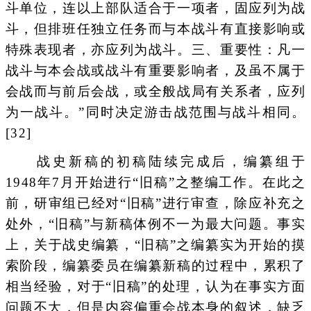
斗单位，连以上部队适合于一项者，固应列为战
斗，但排班任独立任务而与本战斗有直接影响或
特殊表现者，亦应列为战斗。三、重要性：凡一
战斗与本会战或战斗有重要影响者，及虽不属于
会战而与前后会战，或全般战局有关系者，应列
为一战斗。”同时决定游击战范围与战斗相同。
[32]
战史新稿的初稿陆续完成后，编纂组于
1948年7月开始进行“旧稿”之整编工作。在此之
前，研审组已经对“旧稿”进行审查，除应补充之
处外，“旧稿”与新稿体例不一为最大问题。事实
上，关于战史编纂，“旧稿”之编纂实为开始的摸
索阶段，编纂委员在编纂新稿的过程中，累积了
相当经验，对于“旧稿”的处理，认为在事实方面
问题不大，但是内容偏重会战本身的叙述，缺乏