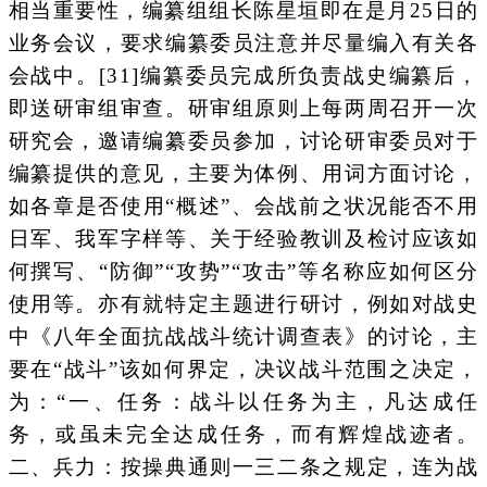
相当重要性，编纂组组长陈星垣即在是月25日的
业务会议，要求编纂委员注意并尽量编入有关各
会战中。[31]编纂委员完成所负责战史编纂后，
即送研审组审查。研审组原则上每两周召开一次
研究会，邀请编纂委员参加，讨论研审委员对于
编纂提供的意见，主要为体例、用词方面讨论，
如各章是否使用“概述”、会战前之状况能否不用
日军、我军字样等、关于经验教训及检讨应该如
何撰写、“防御”“攻势”“攻击”等名称应如何区分
使用等。亦有就特定主题进行研讨，例如对战史
中《八年全面抗战战斗统计调查表》的讨论，主
要在“战斗”该如何界定，决议战斗范围之决定，
为：“一、任务：战斗以任务为主，凡达成任
务，或虽未完全达成任务，而有辉煌战迹者。
二、兵力：按操典通则一三二条之规定，连为战