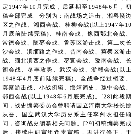
定1947年10月完成，后延期至1948年6月，初
稿全部完成。分别为：南战场之追击、湘粤赣边
区之作战、湘西会战、桂柳会战(以上1947年10
月底前陆续完稿)、桂南会战、豫西鄂北会战、
常德会战、随枣会战、鲁苏区游击战、第二次长
沙会战、滇缅路之作战、晋南会战、冀察区游击
战、缅北滇西之作战、枣宜会战、豫南会战、长
衡会战、冬季攻势、武汉会战、浙赣会战(以上
1948年4月底前陆续完稿)、全战争经过概要、
冀察游击战、小战例辑、绥靖简史、豫中会战、
鄂西会战(以上1948年6月底完成)。[28]此段期
间，战史编纂委员会曾聘请国立河南大学校长姚
从吾、国立武汉大学历史系主任李剑农担任顾
问，咨询战史编纂相关问题。[29]初稿编纂完成
后，接续由研审组负责审稿，再进行修正，于