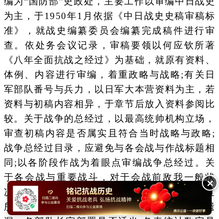
编为“国防部”史政处，主要工作以审编中日战史
为主，于1950年1月依据《中日战史史稿审稿标
准》，就战史编纂委员会编纂完成稿件进行审
查。依处务会议记录，审稿要领以何应钦所著
《八年全面抗战之经过》为基础，就原有资料、
体例、内容进行审编，着重政略与战略;有关日
军部队番号与兵力，以日军大本营资料为主，若
资料与初稿内容相异，于章节后放入资料参阅比
较。关于战争的总经过，以最高统帅机构立场，
审查初稿内容是否属实且符合当时战略与政略;
战争总经过目录，应避免与各会战与作战标题相
同;以各阶段作战为着眼点审编战争总经过。关
于各会战与重要战斗，对于会战前敌我一般状
✕
况，应补齐减少阙漏;应再研究会战与作战经过
所用资料是否真实、相关会战间之情况有否遗