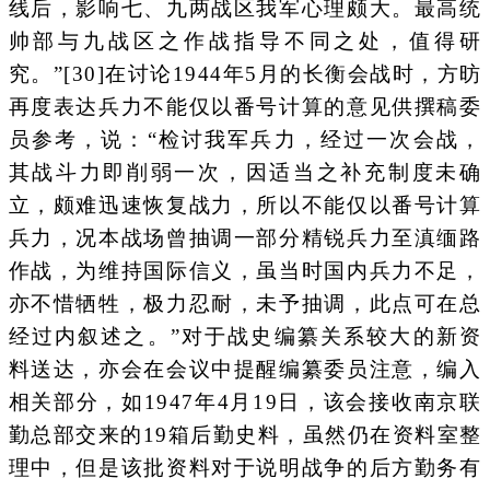
线后，影响七、九两战区我军心理颇大。最高统
帅部与九战区之作战指导不同之处，值得研
究。”[30]在讨论1944年5月的长衡会战时，方昉
再度表达兵力不能仅以番号计算的意见供撰稿委
员参考，说：“检讨我军兵力，经过一次会战，
其战斗力即削弱一次，因适当之补充制度未确
立，颇难迅速恢复战力，所以不能仅以番号计算
兵力，况本战场曾抽调一部分精锐兵力至滇缅路
作战，为维持国际信义，虽当时国内兵力不足，
亦不惜牺牲，极力忍耐，未予抽调，此点可在总
经过内叙述之。”对于战史编纂关系较大的新资
料送达，亦会在会议中提醒编纂委员注意，编入
相关部分，如1947年4月19日，该会接收南京联
勤总部交来的19箱后勤史料，虽然仍在资料室整
理中，但是该批资料对于说明战争的后方勤务有