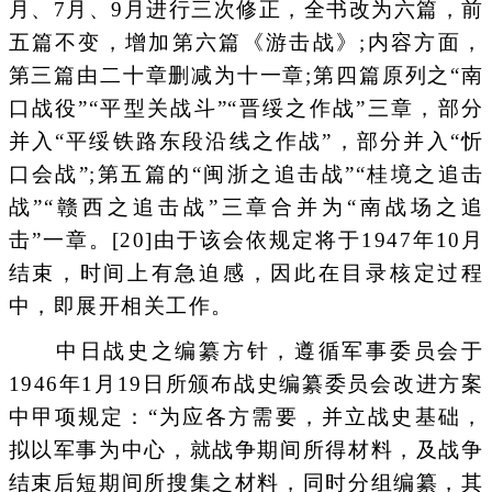
月、7月、9月进行三次修正，全书改为六篇，前
五篇不变，增加第六篇《游击战》;内容方面，
第三篇由二十章删减为十一章;第四篇原列之“南
口战役”“平型关战斗”“晋绥之作战”三章，部分
并入“平绥铁路东段沿线之作战”，部分并入“忻
口会战”;第五篇的“闽浙之追击战”“桂境之追击
战”“赣西之追击战”三章合并为“南战场之追
击”一章。[20]由于该会依规定将于1947年10月
结束，时间上有急迫感，因此在目录核定过程
中，即展开相关工作。
中日战史之编纂方针，遵循军事委员会于
1946年1月19日所颁布战史编纂委员会改进方案
中甲项规定：“为应各方需要，并立战史基础，
拟以军事为中心，就战争期间所得材料，及战争
结束后短期间所搜集之材料，同时分组编纂，其