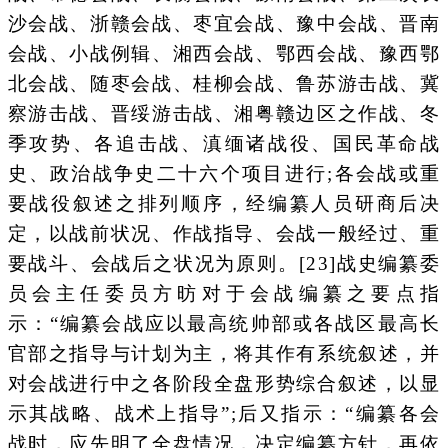
沙会战、浙赣会战、枣宜会战、豫中会战、晋南
会战、小战例辑、湘西会战、鄂西会战、豫西鄂
北会战、随枣会战、桂柳会战、鲁苏游击战、冀
察游击战、晋绥游击战、湘粤赣边区之作战、冬
季攻势、各追击战、滇缅诸战役、国民革命战
史、政治战争史二十六个项目进行;各会战或重
要战役叙述之排列顺序，经编纂人员研商后决
定，以战前状况、作战指导、会战一般经过、重
要战斗、会战后之状况为原则。[23]战史编纂委
员会主任委员方昉对于会战编纂之要点指
示：“编纂会战应以最高统帅部或各战区最高长
官部之指导与计划为主，将其作有系统叙述，并
对会战进行中之各阶段全盘形势综合叙述，以显
示其战略、战术上指导”;后又指示：“编纂各会
战时，应先明了全盘情况，决定编纂方针，再依