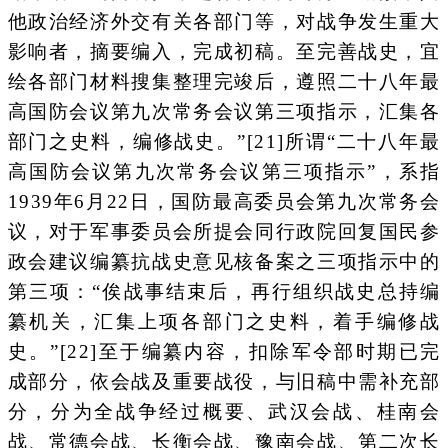
他政治经济外交有关各部门等，对战争发生重大
影响者，摘要编入，完成初稿。至完善战史，宜
绘各部门材料搜集整理完竣后，遵照二十八年最
高国防会议第九次常务会议第三项指示，汇集各
部门之史料，编修战史。”[21]所谓“二十八年最
高国防会议第九次常务会议第三项指示”，系指
1939年6月22日，国防最高委员会第九次常务会
议，对于军事委员会所提会同行政院回复国民参
政会建议编纂抗战史意见核备案之三项指示中的
第三项：“俟战事结束后，再行组织战史总持编
纂机关，汇集上项各部门之史料，着手编修战
史。”[22]至于编纂内容，扣除军令部时期已完
成部分，依会战及重要战役，与旧稿中需补充部
分，分为全战争经过概要、武汉会战、桂南会
战、常德会战、长衡会战、豫南会战、第二次长