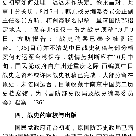
史初稿如何处理，迟迟未作决定。徐永昌对于此
事十分关切，8月5日，嘱原战史编纂委员会正副
主任委员方昉、柯剑霞联名拟稿，呈请国防部指
定地点，“保存此仅仅一份之战史底稿”;9月9
日，方昉报告：“战史稿案已奉令准备运
台。”[35]目前并不清楚中日战史初稿与部分档
案何时运至台湾保存，就情势判断应在10月中
旬，国民党政府自广州迁重庆之际;而编纂中日
战史之资料或许因战史初稿已完成，大部分留在
原处，未随同运台，目前收藏于南京中国第二历
史档案馆，为《国防部史政局及战史编纂委员
会》档案。[36]
四、战史的审校与出版
国民党政府迁台初期，原国防部史政局已缩