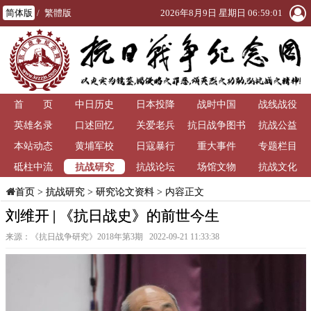
简体版
/
繁體版
2026年8月9日 星期日 06:59:02
首 页
中日历史
日本投降
战时中国
战线战役
英雄名录
口述回忆
关爱老兵
抗日战争图书
抗战公益
本站动态
黄埔军校
日寇暴行
重大事件
馆
专题栏目
抗战研究
砥柱中流
抗战论坛
场馆文物
抗战文化
>
抗战研究
>
研究论文资料
> 内容正文
首页
刘维开 | 《抗日战史》的前世今生
来源：《抗日战争研究》2018年第3期 2022-09-21 11:33:38