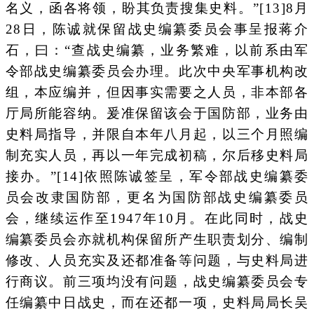
名义，函各将领，盼其负责搜集史料。”[13]8月
28日，陈诚就保留战史编纂委员会事呈报蒋介
石，曰：“查战史编纂，业务繁难，以前系由军
令部战史编纂委员会办理。此次中央军事机构改
组，本应编并，但因事实需要之人员，非本部各
厅局所能容纳。爰准保留该会于国防部，业务由
史料局指导，并限自本年八月起，以三个月照编
制充实人员，再以一年完成初稿，尔后移史料局
接办。”[14]依照陈诚签呈，军令部战史编纂委
员会改隶国防部，更名为国防部战史编纂委员
会，继续运作至1947年10月。在此同时，战史
编纂委员会亦就机构保留所产生职责划分、编制
修改、人员充实及还都准备等问题，与史料局进
行商议。前三项均没有问题，战史编纂委员会专
任编纂中日战史，而在还都一项，史料局局长吴