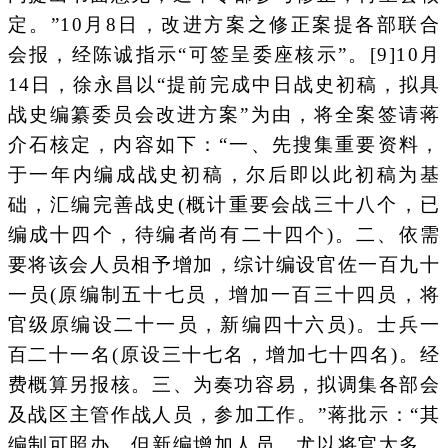
定。”10月8日，改进方案之修正案提各部联合
会报，经陈诚指示“可签呈委座核示”。[9]10月
14日，徐永昌以“提前完成中日战史初稿，拟具
战史编纂委员会改进方案”为由，将全案签请蒋
介石核定，内容如下：“一、先搜集重要资料，
于一年内编成战史初稿，尔后即以此初稿为基
础，汇编完善战史(概计重要会战三十八个，已
编成十四个，待编者尚有二十四个)。二、依需
要将该会人员相予增加，综计编设官佐一百九十
一员(原编制五十七员，增加一百三十四员，将
官级原编设二十一员，新编四十六员)。士兵一
百二十一名(原设三十七名，增加七十四名)。经
费概算另报核。三、为奏功容易，拟调集各部会
及战区主管作战人员，参加工作。”蒋批示：“其
编制可照办，但新编增加人员，尤以将官太多，