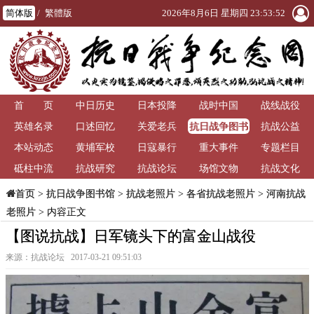
简体版
/
繁體版
2026年8月6日 星期四 23:53:53
首 页
中日历史
日本投降
战时中国
战线战役
抗日战争图书
英雄名录
口述回忆
关爱老兵
抗战公益
馆
本站动态
黄埔军校
日寇暴行
重大事件
专题栏目
砥柱中流
抗战研究
抗战论坛
场馆文物
抗战文化
>
抗日战争图书馆
>
抗战老照片
>
各省抗战老照片
>
河南抗战
首页
老照片
> 内容正文
【图说抗战】日军镜头下的富金山战役
来源：抗战论坛 2017-03-21 09:51:03