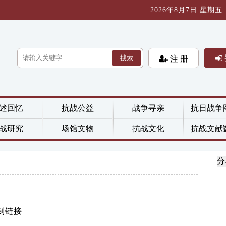
2026年8月7日 星期五 10
搜索
注 册
述回忆
抗战公益
战争寻亲
抗日战争
战研究
场馆文物
抗战文化
抗战文献
分
制链接