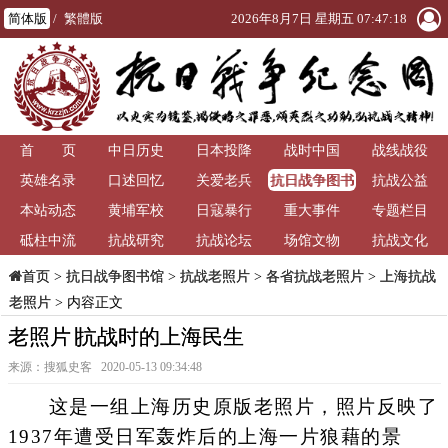
简体版
/
繁體版
2026年8月7日 星期五 07:47:20
首 页
中日历史
日本投降
战时中国
战线战役
抗日战争图书
英雄名录
口述回忆
关爱老兵
抗战公益
馆
本站动态
黄埔军校
日寇暴行
重大事件
专题栏目
砥柱中流
抗战研究
抗战论坛
场馆文物
抗战文化
>
抗日战争图书馆
>
抗战老照片
>
各省抗战老照片
>
上海抗战
首页
老照片
> 内容正文
老照片∣抗战时的上海民生
来源：搜狐史客 2020-05-13 09:34:48
这是一组上海历史原版老照片，照片反映了
1937年遭受日军轰炸后的上海一片狼藉的景