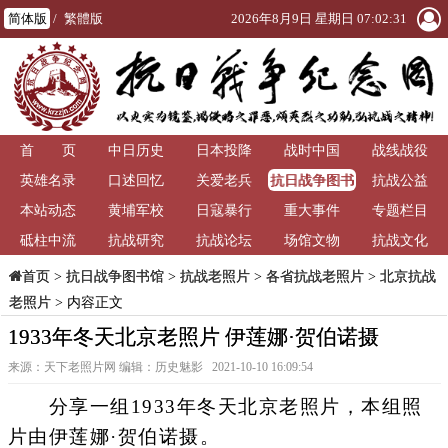
简体版
/
繁體版
2026年8月9日 星期日 07:02:34
首 页
中日历史
日本投降
战时中国
战线战役
抗日战争图书
英雄名录
口述回忆
关爱老兵
抗战公益
馆
本站动态
黄埔军校
日寇暴行
重大事件
专题栏目
砥柱中流
抗战研究
抗战论坛
场馆文物
抗战文化
>
抗日战争图书馆
>
抗战老照片
>
各省抗战老照片
>
北京抗战
首页
老照片
> 内容正文
1933年冬天北京老照片 伊莲娜·贺伯诺摄
来源：天下老照片网 编辑：历史魅影 2021-10-10 16:09:54
分享一组1933年冬天北京老照片，本组照
片由伊莲娜·贺伯诺摄。