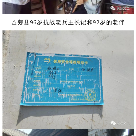
△郏县96岁抗战老兵王长记和92岁的老伴