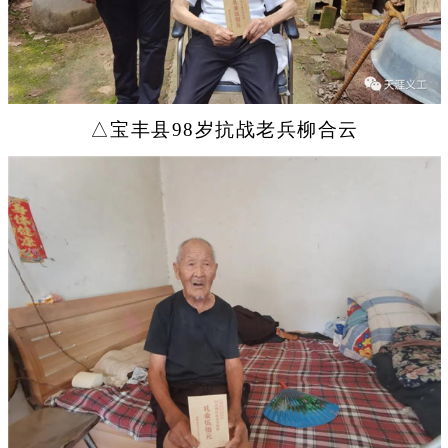
△宝丰县98岁抗战老兵柳合云