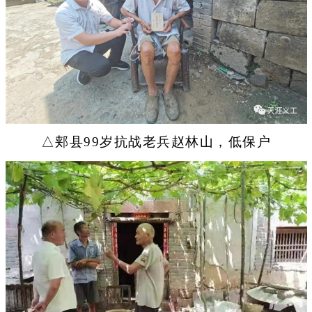
△郏县99岁抗战老兵赵林山，低保户