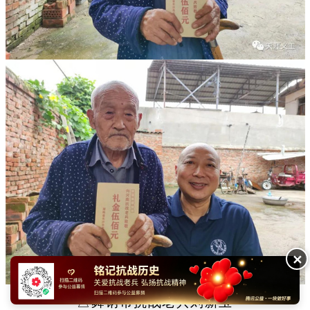
✕
△舞钢市抗战老兵刘新玉