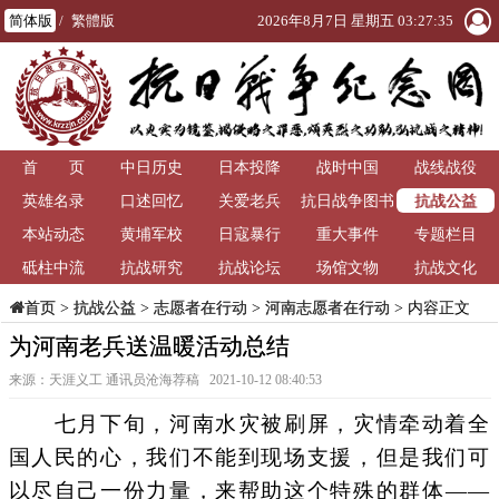
简体版
/
繁體版
2026年8月7日 星期五 03:27:37
首 页
中日历史
日本投降
战时中国
战线战役
抗战公益
英雄名录
口述回忆
关爱老兵
抗日战争图书
本站动态
黄埔军校
日寇暴行
重大事件
馆
专题栏目
砥柱中流
抗战研究
抗战论坛
场馆文物
抗战文化
>
抗战公益
>
志愿者在行动
>
河南志愿者在行动
> 内容正文
首页
为河南老兵送温暖活动总结
来源：天涯义工 通讯员沧海荐稿 2021-10-12 08:40:53
七月下旬，河南水灾被刷屏，灾情牵动着全
国人民的心，我们不能到现场支援，但是我们可
以尽自己一份力量，来帮助这个特殊的群体——