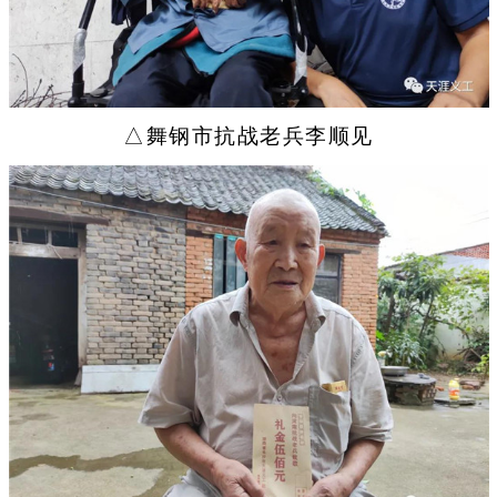
△舞钢市抗战老兵李顺见