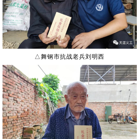
△舞钢市抗战老兵刘明西