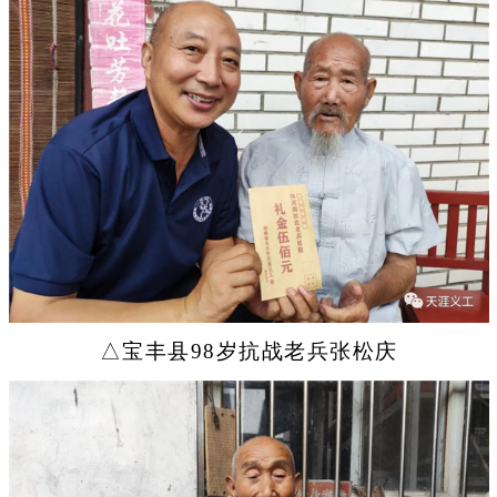
△宝丰县98岁抗战老兵张松庆