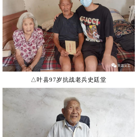
△叶县97岁抗战老兵史廷堂