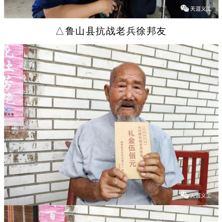
△鲁山县抗战老兵徐邦友