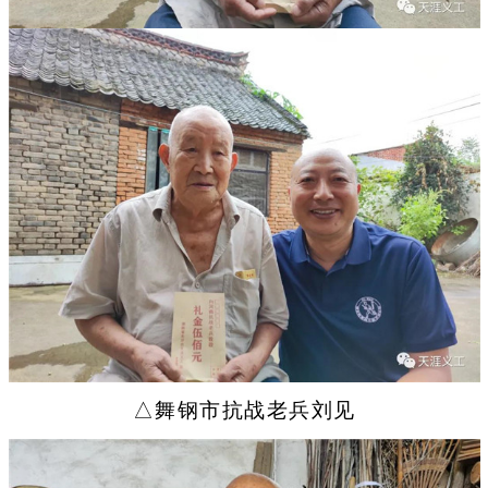
△舞钢市抗战老兵刘见