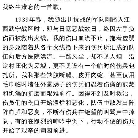
我终生难忘的一首歌。
1939年春，我随出川抗战的军队刚踏入江
西武宁战区时，即与日寇恶战数日，终因左手负
伤而被救出火线。我的伤口血流不止，拖着虚弱
的身躯随着从各个火线撤下来的伤兵所汇成的队
伍向后方医院漂流。一路风尘，却不见人烟。沿
途村庄化为废墟，更不见设有一个临时的伤兵包
扎所。我和那些缺肢断腿、皮开肉绽、甚至仅用
毛巾临时堵住外露肠子的伤兵们忍着伤痛的煎熬
和饥渴的折磨而艰难前行。因得不到及时救治，
伤员们的伤口开始溃烂和恶化，队伍中散发出阵
阵血腥和恶臭，不断有伤兵在绝望的叫骂声中掉
队，有的在惨烈的呻吟中倒下，行动不便的伤兵
开始了艰辛的匍匐前进。