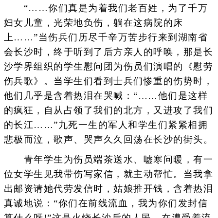
“……你们真是为着我们老百姓，为了千万
妇女儿童，光荣地负伤，躺在这病院的床
上……”当伤兵们历尽千辛万苦步行来到湖南省
会长沙时，终于听到了后方亲人的呼唤，那是长
沙学界组织的学生慰问团为伤员们演唱的《慰劳
伤兵歌》。当学生们看到士兵们惨重的伤势时，
他们几乎是含着热泪在哭喊：“……他们是这样
的疯狂，自从占领了我们的北方，又进攻了我们
的长江……”九死一生的军人和学生们紧紧相拥
悲极而泣，歌声、哭声久久回荡在长沙的街头。
青年学生为伤员端茶送水、嘘寒问暖，有一
位女学生见我带伤写家信，就主动帮忙。当我拿
出邮资请她代劳发信时，姑娘推开钱，含着热泪
真诚地说：“你们在前线流血，我为你们发封信
算什么呀!”这是火烧长沙后的人民，在遭受着流