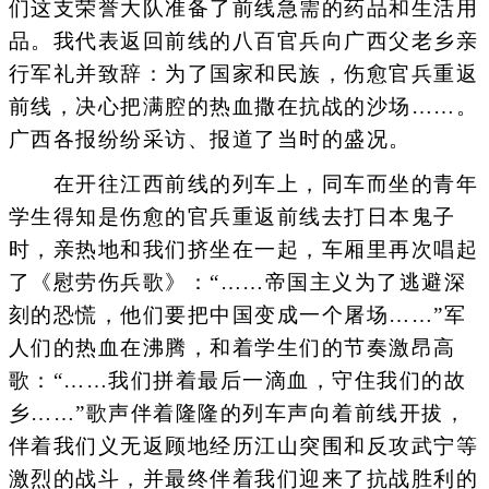
们这支荣誉大队准备了前线急需的药品和生活用
品。我代表返回前线的八百官兵向广西父老乡亲
行军礼并致辞：为了国家和民族，伤愈官兵重返
前线，决心把满腔的热血撒在抗战的沙场……。
广西各报纷纷采访、报道了当时的盛况。
在开往江西前线的列车上，同车而坐的青年
学生得知是伤愈的官兵重返前线去打日本鬼子
时，亲热地和我们挤坐在一起，车厢里再次唱起
了《慰劳伤兵歌》：“……帝国主义为了逃避深
刻的恐慌，他们要把中国变成一个屠场……”军
人们的热血在沸腾，和着学生们的节奏激昂高
歌：“……我们拼着最后一滴血，守住我们的故
乡……”歌声伴着隆隆的列车声向着前线开拔，
伴着我们义无返顾地经历江山突围和反攻武宁等
激烈的战斗，并最终伴着我们迎来了抗战胜利的