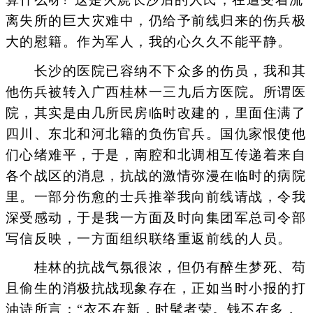
离失所的巨大灾难中，仍给予前线归来的伤兵极
大的慰籍。作为军人，我的心久久不能平静。
长沙的医院已容纳不下众多的伤员，我和其
他伤兵被转入广西桂林一三九后方医院。所谓医
院，其实是由几所民房临时改建的，里面住满了
四川、东北和河北籍的负伤官兵。国仇家恨使他
们心绪难平，于是，南腔和北调相互传递着来自
各个战区的消息，抗战的激情弥漫在临时的病院
里。一部分伤愈的士兵推举我向前线请战，令我
深受感动，于是我一方面及时向集团军总司令部
写信反映，一方面组织联络重返前线的人员。
桂林的抗战气氛很浓，但仍有醉生梦死、苟
且偷生的消极抗战现象存在，正如当时小报的打
油诗所言：“衣不在新，时髦者荣。钱不在多，