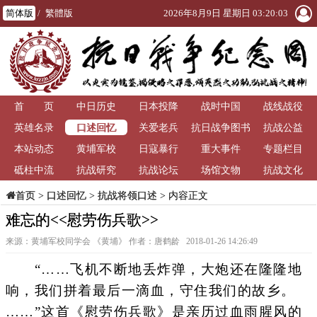
简体版
/
繁體版
2026年8月9日 星期日 03:20:03
首 页
中日历史
日本投降
战时中国
战线战役
口述回忆
英雄名录
关爱老兵
抗日战争图书
抗战公益
本站动态
黄埔军校
日寇暴行
重大事件
馆
专题栏目
砥柱中流
抗战研究
抗战论坛
场馆文物
抗战文化
>
口述回忆
>
抗战将领口述
> 内容正文
首页
难忘的<<慰劳伤兵歌>>
来源：黄埔军校同学会 《黄埔》 作者：唐鹤龄 2018-01-26 14:26:49
“……飞机不断地丢炸弹，大炮还在隆隆地
响，我们拼着最后一滴血，守住我们的故乡。
……”这首《慰劳伤兵歌》是亲历过血雨腥风的