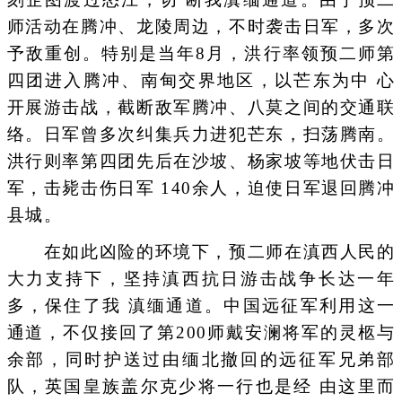
师活动在腾冲、龙陵周边，不时袭击日军，多次
予敌重创。特别是当年8月，洪行率领预二师第
四团进入腾冲、南甸交界地区，以芒东为中 心
开展游击战，截断敌军腾冲、八莫之间的交通联
络。日军曾多次纠集兵力进犯芒东，扫荡腾南。
洪行则率第四团先后在沙坡、杨家坡等地伏击日
军，击毙击伤日军 140余人，迫使日军退回腾冲
县城。
在如此凶险的环境下，预二师在滇西人民的
大力支持下，坚持滇西抗日游击战争长达一年
多，保住了我 滇缅通道。中国远征军利用这一
通道，不仅接回了第200师戴安澜将军的灵柩与
余部，同时护送过由缅北撤回的远征军兄弟部
队，英国皇族盖尔克少将一行也是经 由这里而