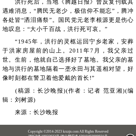
洪行死后，当地《腾越日报》曾反复刊载其
遇难消息，“腾民无老少，极信仰不能忘”，腾冲
各处皆“洒泪痛祭”。国民党元老李根源更是伤心
地叹息：“大小千百战，洪行死可哀。”
“1945年，洪行的灵柩运回宁乡老家，安葬
于洪家房屋前的山上。2011年7月，我父亲过
世。生前，他就自己选择好了墓地。我父亲的墓
地与洪行的墓地隔着一垄水田与其遥相对望，好
像时刻都在警卫着他爱戴的首长!”
(稿源：长沙晚报)(作者：记者 范亚湘)(编
辑：刘树源)
来源：长沙晚报
Copyright ©2014-2023 krzzjn.com All Rights Reserved