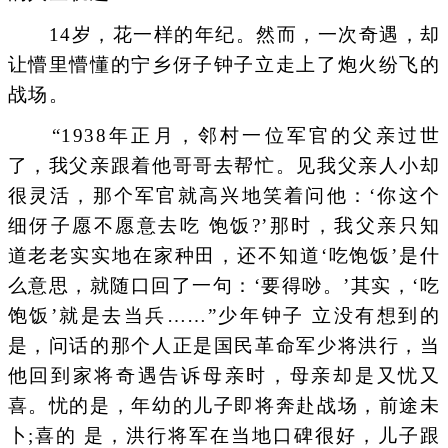
14岁，花一样的年纪。然而，一次奇遇，却
让懵里懵懂的宁乡伢子钟子立走上了炮火纷飞的
战场。
“1938年正月，邻村一位军官的父亲过世
了，我父亲跟着他哥哥去帮忙。见我父亲人小却
很灵活，那个军官就高兴地笑着问他：‘你这个
细伢子愿不愿意去吃 饱饭?’那时，我父亲只知
道老老实实地在家种田，还不知道‘吃饱饭’是什
么意思，就随口回了一句：‘要得唦。’其实，‘吃
饱饭’就是去当兵……”少年钟子 立没有想到的
是，问话的那个人正是国民革命军少将洪行，当
他回到家将奇遇告诉母亲时，母亲却是又忧又
喜。忧的是，年幼的儿子即将奔赴战场，前途未
卜;喜的 是，洪行将军在当地口碑很好，儿子跟