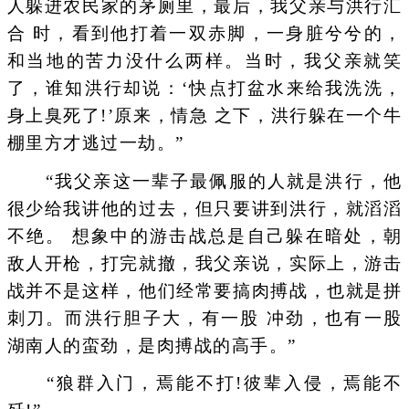
人躲进农民家的茅厕里，最后，我父亲与洪行汇
合 时，看到他打着一双赤脚，一身脏兮兮的，
和当地的苦力没什么两样。当时，我父亲就笑
了，谁知洪行却说：‘快点打盆水来给我洗洗，
身上臭死了!’原来，情急 之下，洪行躲在一个牛
棚里方才逃过一劫。”
“我父亲这一辈子最佩服的人就是洪行，他
很少给我讲他的过去，但只要讲到洪行，就滔滔
不绝。 想象中的游击战总是自己躲在暗处，朝
敌人开枪，打完就撤，我父亲说，实际上，游击
战并不是这样，他们经常要搞肉搏战，也就是拼
刺刀。而洪行胆子大，有一股 冲劲，也有一股
湖南人的蛮劲，是肉搏战的高手。”
“狼群入门，焉能不打!彼辈入侵，焉能不