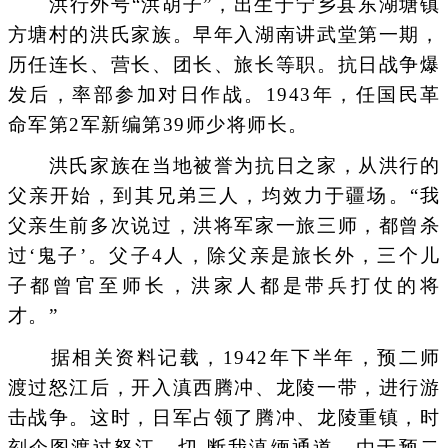
洪行外号“洪胡子”，出生于宁乡县东湖塘镇
方塘村的洪氏家族。早年入湖南讲武堂第一期，
历任连长、营长、团长、旅长等职。抗日战争爆
发后，率部参加对日作战。1943年，任国民革
命军第2军新编第39师少将师长。
洪氏家族在当地被誉为抗日之家，从洪行的
父亲开始，到其兄弟三人，均效力于疆场。“我
父亲生前多次说过，洪将军家一旅三师，都曾杀
过‘鬼子’。父子4人，除父亲是旅长外，三个儿
子都曾官至师长，洪家人都是带兵打仗的将
才。”
据相关资料记载，1942年下半年，预二师
渡过怒江后，开入滇西腾冲、龙陵一带，进行游
击战争。这时，日军占领了腾冲、龙陵重镇，时
刻企图渡过怒江，切 断我滇缅通道。由于预二