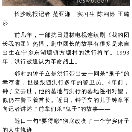
长沙晚报记者 范亚湘 实习生 陈湘婷 王璐
莎
前几年，一部抗日题材电视连续剧《我的团
长我的团》热播，剧中团长的故事有很多是来自
出生在宁乡东湖塘镇方塘村的洪行将军。1993
年，洪行被追认为革命烈士。
邻村的钟子立是洪行带出去一同杀“鬼子”的
幸存者，也是跟随洪行多年的警卫员。4年前，
钟子立去世，他的墓地与洪行的墓地遥相对望，
似仍在警卫着首长。近日，钟子立的儿子钟章平
向记者讲述了前辈们杀“鬼子”的故事——
随口一句“要得唦”彻底改变了一个宁乡伢子
的人生轨迹