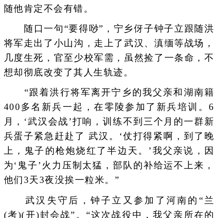
随他肯定不会有错。
随口一句“要得唦”，宁乡伢子钟子立跟随洪
将军走出了小山沟，走上了武汉、滇缅等战场，
几度生死，官至少校军需，虽然捡了一条命，不
想却彻底改变了其人生轨迹。
“跟着洪行将军离开宁乡的我父亲和湖南籍
400多名新兵一起，在零陵参加了新兵培训。6
月，‘武汉会战’打响，训练不到三个月的一群新
兵蛋子紧急赶赴了 武汉。‘仗打得紧啊，到了晚
上，鬼子的枪炮烧红了半边天。’我父亲说，因
为‘鬼子’火力压制太猛，部队的补给运不上来，
他们3天3夜没挨一粒米。”
武汉失守后，钟子立又参加了河南的“兰
(考)(开)封会战”。“这次战役中，我父亲所在的