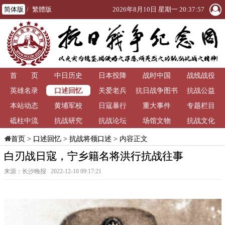
简体版
/
繁體版
2026年8月10日 星期一 20:37:58
首 页
中日历史
日本投降
战时中国
战线战役
口述回忆
英雄名录
关爱老兵
抗日战争图书
抗战公益
本站动态
黄埔军校
日寇暴行
重大事件
馆
专题栏目
砥柱中流
抗战研究
抗战论坛
场馆文物
抗战文化
>
口述回忆
>
抗战将领口述
> 内容正文
首页
白刃战日寇，宁乡籍名将洪行抗战往事
来源：长沙晚报 2022-12-10 09:17:21