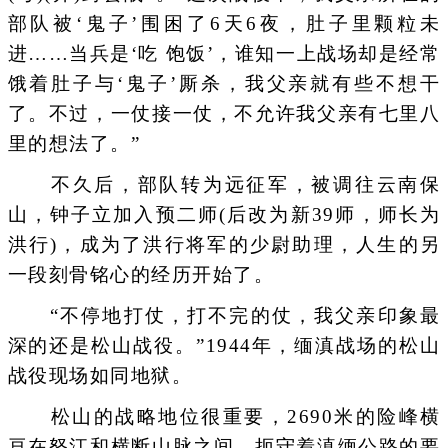
部队被‘鬼子’围困了6天6夜，肚子里颗粒未
进……当兵是‘吃 饱饭’，谁知一上战场却是经常
饿着肚子与‘鬼子’厮杀，我父亲就有些不想干
了。不过，一仗接一仗，不允许我父亲有七里八
里的想法了。”
不久后，部队转为远征军，被调往云南保
山，钟子立加入预二师(后改为新39师，师长为
洪行)，成为了洪行将军的少尉助理，人生的另
一段刻骨铭心的经历开始了。
“不停地打仗，打不完的仗，我父亲印象最
深的还是松山战役。”1944年，缅滇战场的松山
战役现场如同地狱。
松山的战略地位很重要，2690米的险峰横
亘在怒江和横断山脉之间，扼守着滇缅公路的要