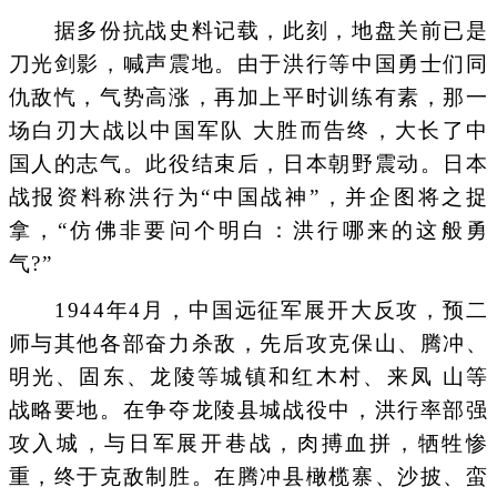
据多份抗战史料记载，此刻，地盘关前已是
刀光剑影，喊声震地。由于洪行等中国勇士们同
仇敌忾，气势高涨，再加上平时训练有素，那一
场白刃大战以中国军队 大胜而告终，大长了中
国人的志气。此役结束后，日本朝野震动。日本
战报资料称洪行为“中国战神”，并企图将之捉
拿，“仿佛非要问个明白：洪行哪来的这般勇
气?”
1944年4月，中国远征军展开大反攻，预二
师与其他各部奋力杀敌，先后攻克保山、腾冲、
明光、固东、龙陵等城镇和红木村、来凤 山等
战略要地。在争夺龙陵县城战役中，洪行率部强
攻入城，与日军展开巷战，肉搏血拼，牺牲惨
重，终于克敌制胜。在腾冲县橄榄寨、沙披、蛮