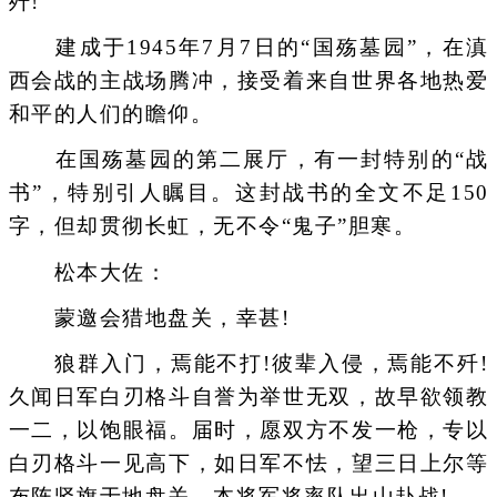
歼!”
建成于1945年7月7日的“国殇墓园”，在滇
西会战的主战场腾冲，接受着来自世界各地热爱
和平的人们的瞻仰。
在国殇墓园的第二展厅，有一封特别的“战
书”，特别引人瞩目。这封战书的全文不足150
字，但却贯彻长虹，无不令“鬼子”胆寒。
松本大佐：
蒙邀会猎地盘关，幸甚!
狼群入门，焉能不打!彼辈入侵，焉能不歼!
久闻日军白刃格斗自誉为举世无双，故早欲领教
一二，以饱眼福。届时，愿双方不发一枪，专以
白刃格斗一见高下，如日军不怯，望三日上尔等
布阵竖旗于地盘关，本将军将率队出山赴战!