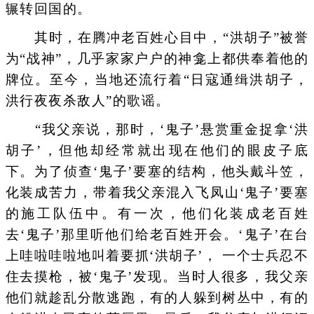
辗转回国的。
其时，在腾冲老百姓心目中，“洪胡子”被誉
为“战神”，几乎家家户户的神龛上都供奉着他的
牌位。至今，当地还流行着“日寇通缉洪胡子，
洪行夜夜杀敌人”的歌谣。
“我父亲说，那时，‘鬼子’悬赏重金捉拿‘洪
胡子’，但他却经常就出现在他们的眼皮子底
下。为了侦查‘鬼子’要塞的结构，他头戴斗笠，
化装成苦力，带着我父亲混入飞凤山‘鬼子’要塞
的施工队伍中。有一次，他们化装成老百姓
去‘鬼子’那里听他们给老百姓开会。‘鬼子’在台
上哇啦哇啦地叫着要抓‘洪胡子’， 一个士兵忍不
住去摸枪，被‘鬼子’发现。当时人很多，我父亲
他们就趁乱分散逃跑，有的人躲到树丛中，有的