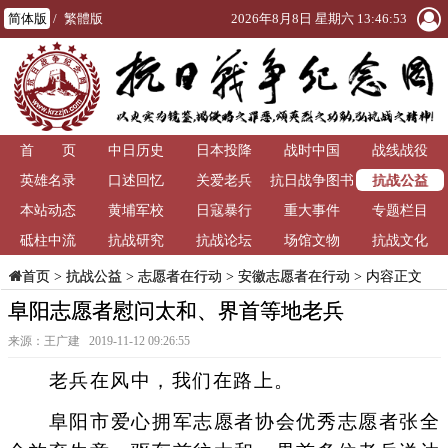
简体版
/
繁體版
2026年8月8日 星期六 13:46:54
首 页
中日历史
日本投降
战时中国
战线战役
抗战公益
英雄名录
口述回忆
关爱老兵
抗日战争图书
本站动态
黄埔军校
日寇暴行
重大事件
馆
专题栏目
砥柱中流
抗战研究
抗战论坛
场馆文物
抗战文化
>
抗战公益
>
志愿者在行动
>
安徽志愿者在行动
> 内容正文
首页
阜阳志愿者慰问太和、界首等地老兵
来源：王广建 2019-11-12 09:26:55
老兵在风中，我们在路上。
阜阳市爱心拥军志愿者协会优秀志愿者张全