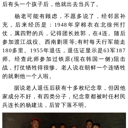
后有头一个孩子后，他就出去当兵了。
杨老可能有顾虑，不愿多说了，经邻居补
充，后来经历是：1948年穿棉衣在北徐州打
仗，属四野的兵，记得团长姓郭，在4连。随后
参加渡江战役、西南剿匪等;有时每天行军能走
180多里。1955年退伍，退伍证显示是63军187
师。经查此师参加过铁原(现在韩国一侧)阻击
战，打仗牺牲得很惨。老人说在朝鲜一个连牺牲
的就剩他一个人啦。
据说老人退伍后获有十多枚纪念章，但因他
家成分不好，有四类分子，纪念章都被时任村民
兵连长的杨建法，后皆下落不明。