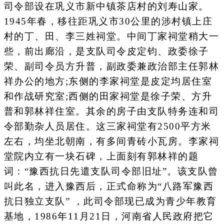
司令部设在巩义市新中镇茶店村的刘寿山家。
1945年春，移往距巩义市30公里的涉村镇上庄
村的丁、田、李三姓祠堂。中间丁家祠堂稍大一
些，前出廊沿，是支队司令皮定钧、政委徐子
荣、副司令员方升普，副政委兼政治部主任郭林
祥办公的地方;东侧的李家祠堂是皮定均居住室
和作战研究室;西侧的田家祠堂是徐子荣、方升
普和郭林祥住室。其余的房子由支队特务连和司
令部勤杂人员居住。这三家祠堂有2500平方米
左右，均坐北朝南，有多间青砖小瓦房。李家祠
堂院内立有一块石碑，上面刻有郭林祥的题
词：“豫西抗日先遣支队司令部旧址”。该支队曾
叫此名，进入豫西后，正式命称为“八路军豫西
抗日独立支队” ，此司令部现已成为青少年教育
基地，1986年11月21日，河南省人民政府把它