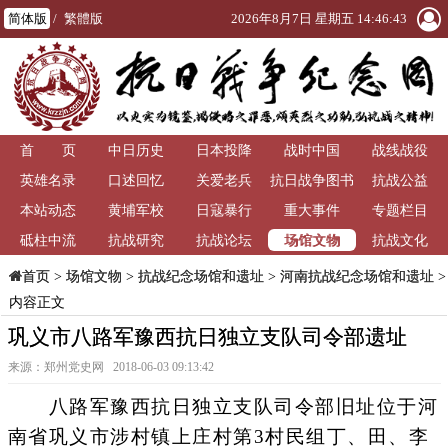
简体版
/
繁體版
2026年8月7日 星期五 14:46:44
首 页
中日历史
日本投降
战时中国
战线战役
英雄名录
口述回忆
关爱老兵
抗日战争图书
抗战公益
本站动态
黄埔军校
日寇暴行
重大事件
馆
专题栏目
场馆文物
砥柱中流
抗战研究
抗战论坛
抗战文化
>
场馆文物
>
抗战纪念场馆和遗址
>
河南抗战纪念场馆和遗址
>
首页
内容正文
巩义市八路军豫西抗日独立支队司令部遗址
来源：郑州党史网 2018-06-03 09:13:42
八路军豫西抗日独立支队司令部旧址位于河
南省巩义市涉村镇上庄村第3村民组丁、田、李