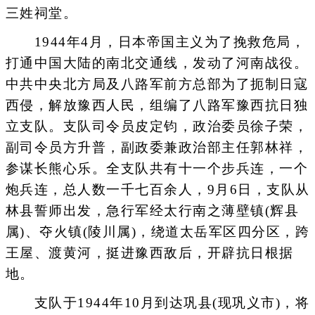
三姓祠堂。
1944年4月，日本帝国主义为了挽救危局，
打通中国大陆的南北交通线，发动了河南战役。
中共中央北方局及八路军前方总部为了扼制日寇
西侵，解放豫西人民，组编了八路军豫西抗日独
立支队。支队司令员皮定钧，政治委员徐子荣，
副司令员方升普，副政委兼政治部主任郭林祥，
参谋长熊心乐。全支队共有十一个步兵连，一个
炮兵连，总人数一千七百余人，9月6日，支队从
林县誓师出发，急行军经太行南之薄壁镇(辉县
属)、夺火镇(陵川属)，绕道太岳军区四分区，跨
王屋、渡黄河，挺进豫西敌后，开辟抗日根据
地。
支队于1944年10月到达巩县(现巩义市)，将