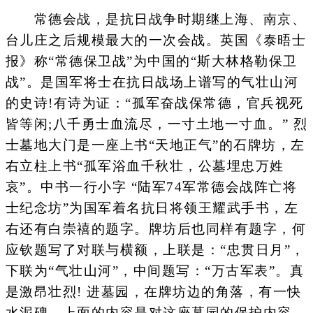
常德会战，是抗日战争时期继上海、南京、
台儿庄之后规模最大的一次会战。英国《泰晤士
报》称“常德保卫战”为中国的“斯大林格勒保卫
战”。是国军将士在抗日战场上谱写的气壮山河
的史诗!有诗为证：“孤军奋战保常德，官兵视死
皆等闲;八千勇士血流尽，一寸土地一寸血。” 烈
士墓地大门是一座上书“天地正气”的石牌坊，左
右立柱上书“孤军浴血千秋壮，公墓埋忠万姓
哀”。中书一行小字 “陆军74军常德会战阵亡将
士纪念坊”为国军着名抗日将领王耀武手书，左
右还有白崇禧的题字。牌坊后也同样有题字，何
应钦题写了对联与横额，上联是：“忠贯日月”，
下联为“气壮山河”，中间题写：“万古军表”。真
是激昂壮烈! 进墓园，在牌坊边的角落，有一快
水泥碑。上面的内容是对这座墓园的保护内容，