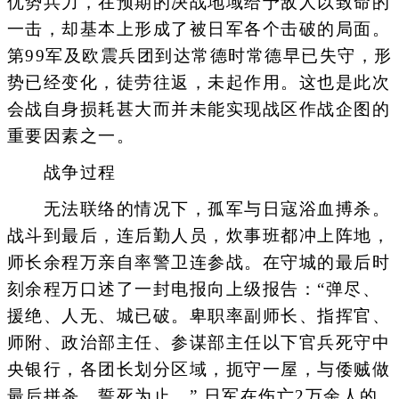
优势兵力，在预期的决战地域给予敌人以致命的
一击，却基本上形成了被日军各个击破的局面。
第99军及欧震兵团到达常德时常德早已失守，形
势已经变化，徒劳往返，未起作用。这也是此次
会战自身损耗甚大而并未能实现战区作战企图的
重要因素之一。
战争过程
无法联络的情况下，孤军与日寇浴血搏杀。
战斗到最后，连后勤人员，炊事班都冲上阵地，
师长余程万亲自率警卫连参战。在守城的最后时
刻余程万口述了一封电报向上级报告：“弹尽、
援绝、人无、城已破。卑职率副师长、指挥官、
师附、政治部主任、参谋部主任以下官兵死守中
央银行，各团长划分区域，扼守一屋，与倭贼做
最后拼杀，誓死为止。” 日军在伤亡2万余人的