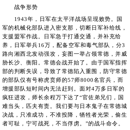
战争形势
1943年，日军在太平洋战场呈现败势。国
军的机械化部队进入密支那，切断日军补给线，
支援盟军作战。日军急于打通交通，并补充给
养，日军举兵16万，配备空军和毒气部队，分3
路向湘西北发动强攻，妄图一举占领常德，并威
胁长沙、衡阳。常德会战开始了。由于国军指挥
部的判断失误，导致了常德陷入重围，防守常德
的部队仅有号称虎贲师的57师8000名官兵，而
增援部队短时间内无法赶到。面对4万多日军的
疯狂进攻，师长余程万下达了“官佐弟兄们，国
难当头，匹夫有责。我们要与日本鬼子在常德城
决战，只准成功，不准投降，牺牲者光荣，偷生
者可耻，宁可战死，不当俘虏。”的战斗命令。