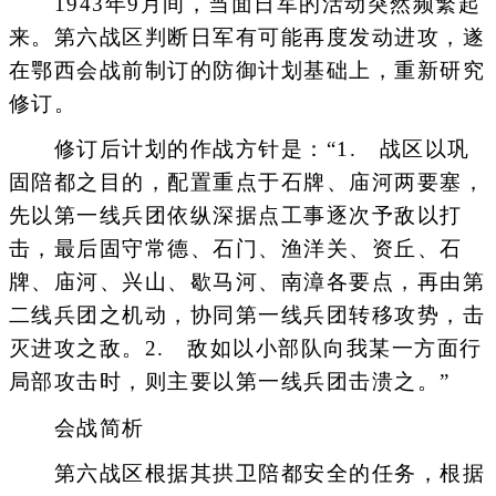
1943年9月间，当面日军的活动突然频繁起
来。第六战区判断日军有可能再度发动进攻，遂
在鄂西会战前制订的防御计划基础上，重新研究
修订。
修订后计划的作战方针是：“1. 战区以巩
固陪都之目的，配置重点于石牌、庙河两要塞，
先以第一线兵团依纵深据点工事逐次予敌以打
击，最后固守常德、石门、渔洋关、资丘、石
牌、庙河、兴山、歇马河、南漳各要点，再由第
二线兵团之机动，协同第一线兵团转移攻势，击
灭进攻之敌。2. 敌如以小部队向我某一方面行
局部攻击时，则主要以第一线兵团击溃之。”
会战简析
第六战区根据其拱卫陪都安全的任务，根据