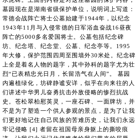
墓园现在是湖南省级保护单位，说明词上写道：
常德会战阵亡将士公墓始建于1944年，以纪念
1943年11月与入侵常德的日军浴血奋战16昼夜
阵亡的5000多名爱国将士。公墓包括纪念碑
坊、纪念塔、纪念堂、公墓、纪念亭等。1995
年大修，保护范围四周至围墙外30米处。纪念碑
上全是着名人物的题字，其中孙科的题字尤为壮
烈“已表精忠光日月，长留浩气在人间”。 墓园
内遍植绿化，坊碑静谧安详，似乎在向来往的人
们讲述中华男儿奋勇抗击外敌侵略的惨烈抗战
史。苍松翠柏慰英灵，一座石碑、一面牌坊，并
不是为了塑造一个供人参观的景点，是为了让我
们更好地记住自己民族的苦难历史，让我们永远
牢记侵略 [4] 者留在祖国母亲身躯上的撕咬痕