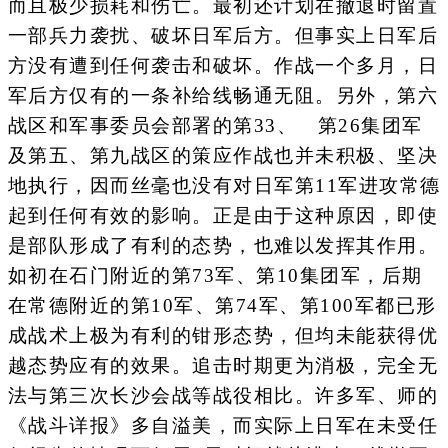
而且极少损耗和伤亡。最初还计划在撤退时留置
一部兵力袭扰、破坏日军后方。但事实上日军后
方没有遭到任何袭击和破坏。作战一个多月，日
军后方仅有的一条补给线畅通无阻。另外，第六
战区和军事委员会部署的第33、 第26集团军
及第五、第九战区的策应作战也并未积极、坚决
地执行，因而丝毫也没有对日军第11军进攻常德
起到任何有效的影响。正是由于这种原因，即使
是部队形成了有利的态势，也难以发挥其作用。
如初在石门附近的第73军、第10集团军，后期
在常德附近的第10军、第74军、第100军都已形
成战术上极为有利的钳形态势，但均未能获得优
越态势应有的效果。追击时期更为消极，完全无
法与第三次长沙会战等战役相比。许多军、师的
《战斗详报》多自溢美，而实际上日军在未受任