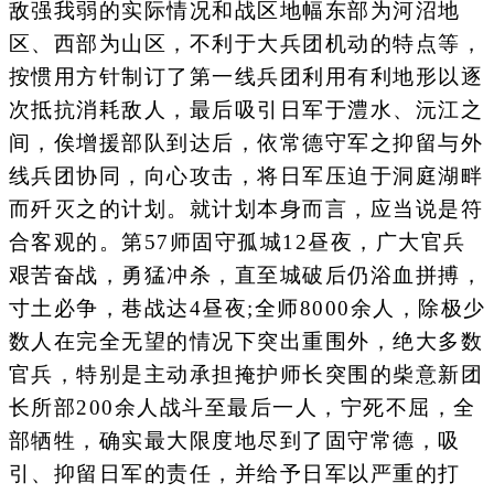
敌强我弱的实际情况和战区地幅东部为河沼地
区、西部为山区，不利于大兵团机动的特点等，
按惯用方针制订了第一线兵团利用有利地形以逐
次抵抗消耗敌人，最后吸引日军于澧水、沅江之
间，俟增援部队到达后，依常德守军之抑留与外
线兵团协同，向心攻击，将日军压迫于洞庭湖畔
而歼灭之的计划。就计划本身而言，应当说是符
合客观的。第57师固守孤城12昼夜，广大官兵
艰苦奋战，勇猛冲杀，直至城破后仍浴血拼搏，
寸土必争，巷战达4昼夜;全师8000余人，除极少
数人在完全无望的情况下突出重围外，绝大多数
官兵，特别是主动承担掩护师长突围的柴意新团
长所部200余人战斗至最后一人，宁死不屈，全
部牺牲，确实最大限度地尽到了固守常德，吸
引、抑留日军的责任，并给予日军以严重的打