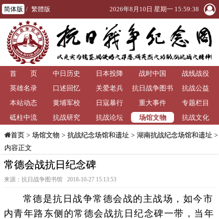
简体版
/
繁體版
2026年8月10日 星期一 15:59:39
首 页
中日历史
日本投降
战时中国
战线战役
英雄名录
口述回忆
关爱老兵
抗日战争图书
抗战公益
本站动态
黄埔军校
日寇暴行
重大事件
馆
专题栏目
场馆文物
砥柱中流
抗战研究
抗战论坛
抗战文化
>
场馆文物
>
抗战纪念场馆和遗址
>
湖南抗战纪念场馆和遗址
>
首页
内容正文
常德会战抗日纪念碑
来源：抗日战争图书馆 2018-10-27 15:13:53
常德是抗日战争常德会战的主战场，如今市
内青年路东侧的常德会战抗日纪念碑一带，当年