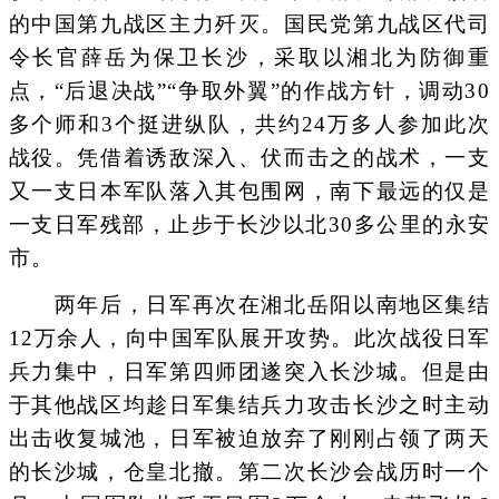
的中国第九战区主力歼灭。国民党第九战区代司
令长官薛岳为保卫长沙，采取以湘北为防御重
点，“后退决战”“争取外翼”的作战方针，调动30
多个师和3个挺进纵队，共约24万多人参加此次
战役。凭借着诱敌深入、伏而击之的战术，一支
又一支日本军队落入其包围网，南下最远的仅是
一支日军残部，止步于长沙以北30多公里的永安
市。
两年后，日军再次在湘北岳阳以南地区集结
12万余人，向中国军队展开攻势。此次战役日军
兵力集中，日军第四师团遂突入长沙城。但是由
于其他战区均趁日军集结兵力攻击长沙之时主动
出击收复城池，日军被迫放弃了刚刚占领了两天
的长沙城，仓皇北撤。第二次长沙会战历时一个