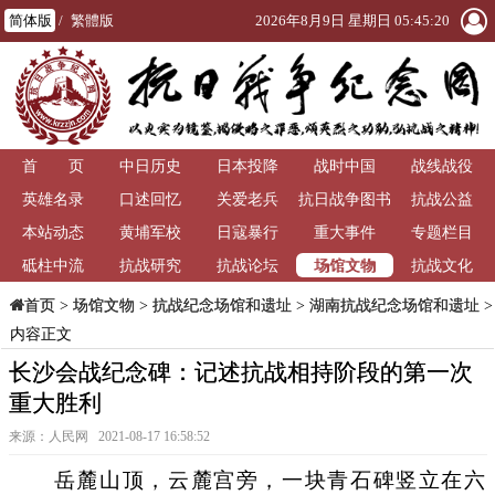
简体版
/
繁體版
2026年8月9日 星期日 05:45:20
首 页
中日历史
日本投降
战时中国
战线战役
英雄名录
口述回忆
关爱老兵
抗日战争图书
抗战公益
本站动态
黄埔军校
日寇暴行
重大事件
馆
专题栏目
场馆文物
砥柱中流
抗战研究
抗战论坛
抗战文化
>
场馆文物
>
抗战纪念场馆和遗址
>
湖南抗战纪念场馆和遗址
>
首页
内容正文
长沙会战纪念碑：记述抗战相持阶段的第一次
重大胜利
来源：人民网 2021-08-17 16:58:52
岳麓山顶，云麓宫旁，一块青石碑竖立在六