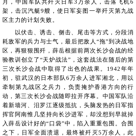
月，中国军队共歼灭日军3万余人，击落飞机6
架，击沉汽艇9艘，使日军妄图一举歼灭第九战
区主力的计划失败。
以伏击、诱击、侧击、尾击等方式，分段消
耗敌军的兵力与士气，最后把敌人“拖”到决战地
区，再狠狠围歼，薛岳根据前两次长沙会战的经
验教训创立了“天炉战法”，这套战法在随后的第
三次长沙会战中取得了出色的战果。1942年年
初，驻武汉的日本部队6万余人进军湘北，用以
牵制第九战区之兵力，负责掩护香港方向的行
动，第三次长沙会战随即拉开序幕。中国军队沿
着新墙河、汨罗江逐级抵抗，头脑发热的日军指
挥官阿南惟几坚持向长沙进军，却没想到早就掉
入薛岳设计好的“口袋”中，陷入重重包围。合围
之下，日军全面溃退，最终被歼灭5万余人，此