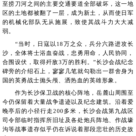
至捞刀河之间的主要交通要道全部破坏，这一地
区的土地都被翻了一层，成为新土，从而使日军
的机械化部队无从施展，致使其战斗力大大减
弱。
“当时，日寇以18万之众，兵分六路进攻长
沙，全体将士浴血奋战，忠勇用命，人民协同，
合围设伏，取得歼敌3万的胜利。”长沙会战纪念
碑旁的介绍石上，寥寥几笔就勾勒出一群舍身为
国的英勇战士抛头颅、洒热血的英雄形象。
作为长沙保卫战的核心阵地，岳麓山周围至
今仍保留着大量战争遗迹以及纪念建筑。沿着爱
晚亭后的小径行走200多米，长沙会战第九战区
司令部临时指挥所旧址及各处炮兵阵地、作战壕
沟等战事遗存似乎仍在诉说着那段悲壮的历史故