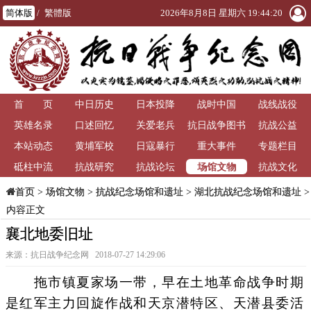
简体版
/
繁體版
2026年8月8日 星期六 19:44:21
首 页
中日历史
日本投降
战时中国
战线战役
英雄名录
口述回忆
关爱老兵
抗日战争图书
抗战公益
本站动态
黄埔军校
日寇暴行
重大事件
馆
专题栏目
场馆文物
砥柱中流
抗战研究
抗战论坛
抗战文化
>
场馆文物
>
抗战纪念场馆和遗址
>
湖北抗战纪念场馆和遗址
>
首页
内容正文
襄北地委旧址
来源：抗日战争纪念网 2018-07-27 14:29:06
拖市镇夏家场一带，早在土地革命战争时期
是红军主力回旋作战和天京潜特区、天潜县委活