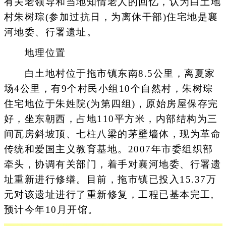
有关老领导和当地知情老人的回忆，认为白土地
村朱树琮(参加过抗日，为离休干部)住宅地是襄
河地委、行署遗址。
地理位置
白土地村位于拖市镇东南8.5公里，离夏家
场4公里，有9个村民小组10个自然村，朱树琮
住宅地位于朱姓院(为第四组)，原始房屋保存完
好，坐东朝西，占地110平方米，内部结构为三
间瓦房斜坡顶、七柱八梁的茅壁墙体，现为革命
传统和爱国主义教育基地。2007年市委组织部
牵头，协调有关部门，着手对襄河地委、行署遗
址重新进行修缮。目前，拖市镇已投入15.37万
元对该遗址进行了重新修复，工程已基本完工,
预计今年10月开馆。