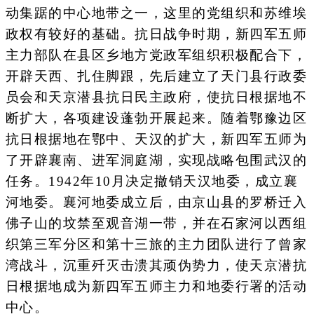
动集踞的中心地带之一，这里的党组织和苏维埃
政权有较好的基础。抗日战争时期，新四军五师
主力部队在县区乡地方党政军组织积极配合下，
开辟天西、扎住脚跟，先后建立了天门县行政委
员会和天京潜县抗日民主政府，使抗日根据地不
断扩大，各项建设蓬勃开展起来。随着鄂豫边区
抗日根据地在鄂中、天汉的扩大，新四军五师为
了开辟襄南、进军洞庭湖，实现战略包围武汉的
任务。1942年10月决定撤销天汉地委，成立襄
河地委。襄河地委成立后，由京山县的罗桥迁入
佛子山的坟禁至观音湖一带，并在石家河以西组
织第三军分区和第十三旅的主力团队进行了曾家
湾战斗，沉重歼灭击溃其顽伪势力，使天京潜抗
日根据地成为新四军五师主力和地委行署的活动
中心。