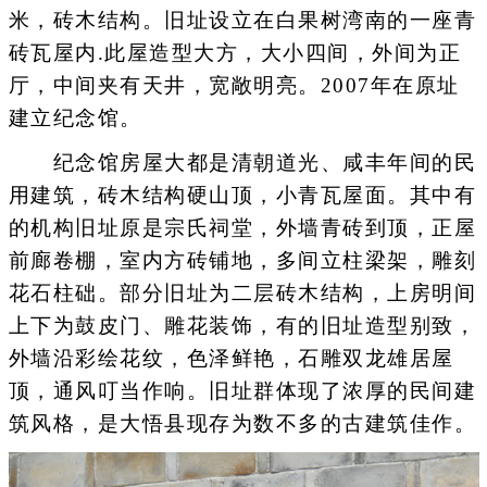
米，砖木结构。旧址设立在白果树湾南的一座青
砖瓦屋内.此屋造型大方，大小四间，外间为正
厅，中间夹有天井，宽敞明亮。2007年在原址
建立纪念馆。
纪念馆房屋大都是清朝道光、咸丰年间的民
用建筑，砖木结构硬山顶，小青瓦屋面。其中有
的机构旧址原是宗氏祠堂，外墙青砖到顶，正屋
前廊卷棚，室内方砖铺地，多间立柱梁架，雕刻
花石柱础。部分旧址为二层砖木结构，上房明间
上下为鼓皮门、雕花装饰，有的旧址造型别致，
外墙沿彩绘花纹，色泽鲜艳，石雕双龙雄居屋
顶，通风叮当作响。旧址群体现了浓厚的民间建
筑风格，是大悟县现存为数不多的古建筑佳作。