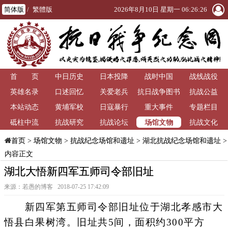
简体版
/
繁體版
2026年8月10日 星期一 06:26:26
首 页
中日历史
日本投降
战时中国
战线战役
英雄名录
口述回忆
关爱老兵
抗日战争图书
抗战公益
本站动态
黄埔军校
日寇暴行
重大事件
馆
专题栏目
场馆文物
砥柱中流
抗战研究
抗战论坛
抗战文化
>
场馆文物
>
抗战纪念场馆和遗址
>
湖北抗战纪念场馆和遗址
>
首页
内容正文
湖北大悟新四军五师司令部旧址
来源：若愚的博客 2018-07-25 17:42:09
新四军第五师司令部旧址位于湖北孝感市大
悟县白果树湾。旧址共5间，面积约300平方