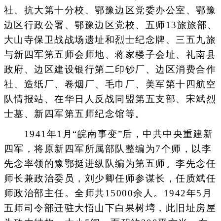
社、抗大第十分校、鄂豫边区党委办公室、鄂豫
边区行政公署、鄂豫边区党校、五师13旅旅部、
大山寺保卫战战场遗址和烈士纪念牌、三五九旅
与新四军第五师会师地、蒋家楼子会址、礼南县
政府、边区建设银行第二印钞厂、边区消费合作
社、造纸厂、卷烟厂、毛巾厂、美军第十四航空
队情报站、在华日人反战同盟第五支部、宋斌烈
士墓、新四军第五师纪念馆等。
1941年1月“皖南事变”后，中共中央重建新
四军，将原新四军所属部队整编为7个师，以李
先念率领的豫鄂挺进纵队编为第五师。李先念任
师长兼政治委员，刘少卿任师参谋长，任质斌任
师政治部主任。全师共15000余人。1942年5月
五师司令部迁驻大悟山下白果树塆，此旧址房屋