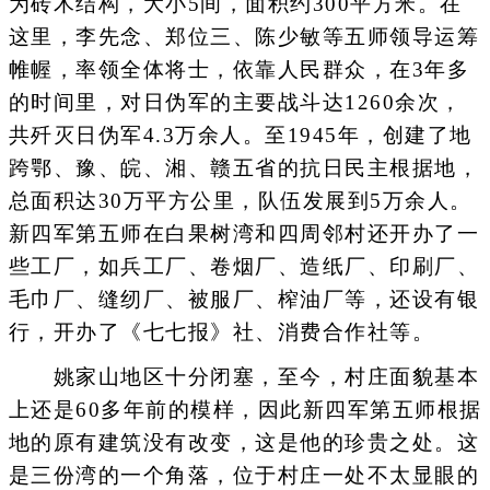
为砖木结构，大小5间，面积约300平方米。在
这里，李先念、郑位三、陈少敏等五师领导运筹
帷幄，率领全体将士，依靠人民群众，在3年多
的时间里，对日伪军的主要战斗达1260余次，
共歼灭日伪军4.3万余人。至1945年，创建了地
跨鄂、豫、皖、湘、赣五省的抗日民主根据地，
总面积达30万平方公里，队伍发展到5万余人。
新四军第五师在白果树湾和四周邻村还开办了一
些工厂，如兵工厂、卷烟厂、造纸厂、印刷厂、
毛巾厂、缝纫厂、被服厂、榨油厂等，还设有银
行，开办了《七七报》社、消费合作社等。
姚家山地区十分闭塞，至今，村庄面貌基本
上还是60多年前的模样，因此新四军第五师根据
地的原有建筑没有改变，这是他的珍贵之处。这
是三份湾的一个角落，位于村庄一处不太显眼的