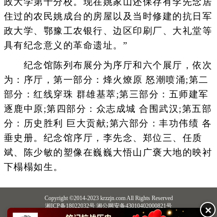
政大学第十分校。现在姚家山还保存有李先念居
住过的农民姚成台的房屋以及当时修建的抗日军
政大学、鄂豫工农银行、边区印刷厂、大礼堂等
具有纪念意义的革命遗址。”
纪念馆陈列布展分为序厅和六个展厅，依次
为：序厅，第一部分：烽火燎原 怒潮喷涌;第二
部分：红线穿珠 群雄基萃;第三部分：五师建军
逐鹿中原;第四部分：众志成城 合围武汉;第五部
分：历史胜利 巨大贡献;第六部分：丰功伟绩 各
垂史册。纪念馆序厅，李先念、郑位三、任质
斌、陈少敏的塑像在巍巍大悟山广褒大地的映衬
下榻榻如生。
Copyright ©2014-2023 krzzjn.com All Rights Reserved
湘ICP备18022032号 湘公网安备43010402000821号
✕
中央网信办违法和不良信息举报中心
长沙市互联网违法和不良信息举报中心