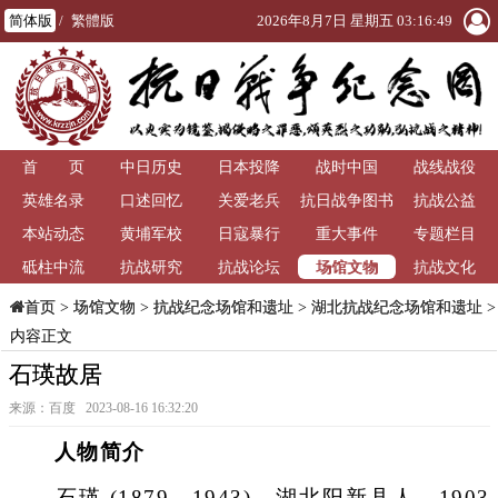
简体版
/
繁體版
2026年8月7日 星期五 03:16:50
首 页
中日历史
日本投降
战时中国
战线战役
英雄名录
口述回忆
关爱老兵
抗日战争图书
抗战公益
本站动态
黄埔军校
日寇暴行
重大事件
馆
专题栏目
场馆文物
砥柱中流
抗战研究
抗战论坛
抗战文化
>
场馆文物
>
抗战纪念场馆和遗址
>
湖北抗战纪念场馆和遗址
>
首页
内容正文
石瑛故居
来源：百度 2023-08-16 16:32:20
人物简介
石瑛 (1879—1943)，湖北阳新县人。1903