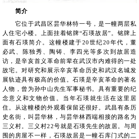
简介
它位于武昌区昙华林特一号，是一幢两层私
人住宅小楼。上面挂着铭牌“石瑛故居”。铭牌上
面有石瑛简介。这幢楼建于20世纪20年代，董
必武、陈独秀、陶铸、李四光等多次到故居造
访，是辛亥首义革命前辈在武汉市内难得的一处
故宅。对研究和展示辛亥革命历史和武汉名城发
展轨迹具有极高的价值。石瑛是辛亥革命的著名
人物，曾为孙中山先生军事秘书。具有重要的纪
念意义和文物价值。当年石瑛就生活在这里居
住。从这幢楼的外观看保留还很好。武昌有条历
史名街，叫昙华林，与昙华林西端相接的路名为
三义村。三义村22号就是石瑛先生的故居。与周
围的房屋不一样，石瑛故居是一幢石库门式的二