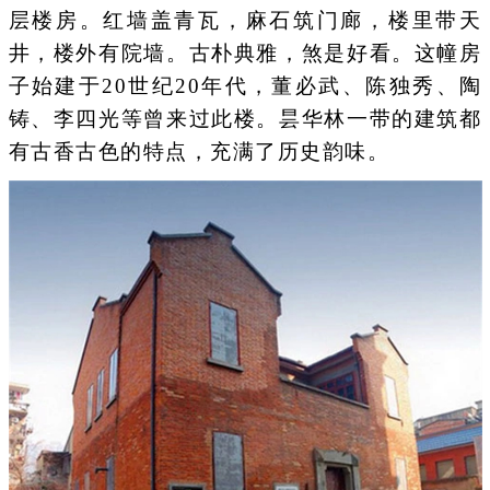
层楼房。红墙盖青瓦，麻石筑门廊，楼里带天
井，楼外有院墙。古朴典雅，煞是好看。这幢房
子始建于20世纪20年代，董必武、陈独秀、陶
铸、李四光等曾来过此楼。昙华林一带的建筑都
有古香古色的特点，充满了历史韵味。