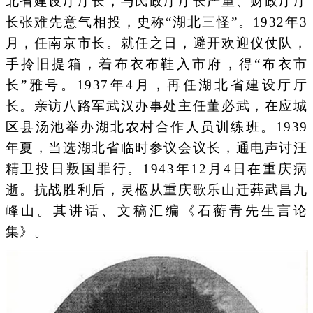
北省建设厅厅长，与民政厅厅长严重、财政厅厅
长张难先意气相投，史称“湖北三怪”。1932年3
月，任南京市长。就任之日，避开欢迎仪仗队，
手拎旧提箱，着布衣布鞋入市府，得“布衣市
长”雅号。1937年4月，再任湖北省建设厅厅
长。亲访八路军武汉办事处主任董必武，在应城
区县汤池举办湖北农村合作人员训练班。1939
年夏，当选湖北省临时参议会议长，通电声讨汪
精卫投日叛国罪行。1943年12月4日在重庆病
逝。抗战胜利后，灵柩从重庆歌乐山迁葬武昌九
峰山。其讲话、文稿汇编《石蘅青先生言论
集》。