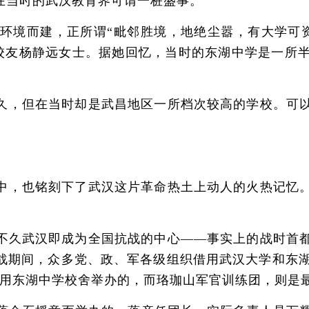
在当时的武汉教育界可谓一桩盛事。
境而建，正所谓“毗邻胜境，地绝尘嚣，有大学可资
中学校友杨静远女士。据她回忆，当时的东湖中学是一
，但在当时却是武昌地区一所档次较高的学校。可以
，也铭刻下了武汉这片革命热土上动人的火热记忆。
久武汉即成为全国抗战的中心——事实上的战时首都
战期间，众多党、政、军各级组织借用武汉大学和东湖中
利用东湖中学校舍举办的，而珞珈山军官训练团，则是