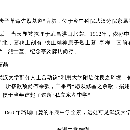
“庚子革命先烈墓道”牌坊，位于今中科院武汉分院家属
当天即被掩埋于武昌洪山北麓。1912年，依孙中
坐南朝北，墓碑上刻有“铁血精神庚子烈士墓”字样，
断，烈士墓、纪念亭及牌坊尚存。
结晶
汉大学部分人士曾动议“利用大学附近优良之环境，
之时，所拨款项尚有余款，主事者“愿以修墓之余款，捐
便于当年建起了这所“私立东湖中学”。
1936年珞珈山麓的东湖中学全景，远处可见武汉大
东湖中学校徽