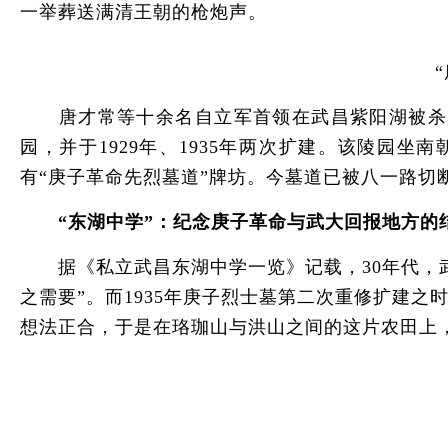
一举葬送满清王朝的枪炮声。
唐才常等十余名自立军首领在武昌紫阳湖被杀后，
园，并于1929年、1935年两次扩建。该陵园
有“庚子革命先烈墓道”牌坊。今墓道已被八一路切
“东湖中学”：纪念庚子革命与武大回报地方的
据《私立武昌东湖中学一览》记载，30年代，武
之需要”。而1935年庚子烈士墓第二次重修扩建
想法正合，于是在珞珈山与洪山之间的这片农田上，