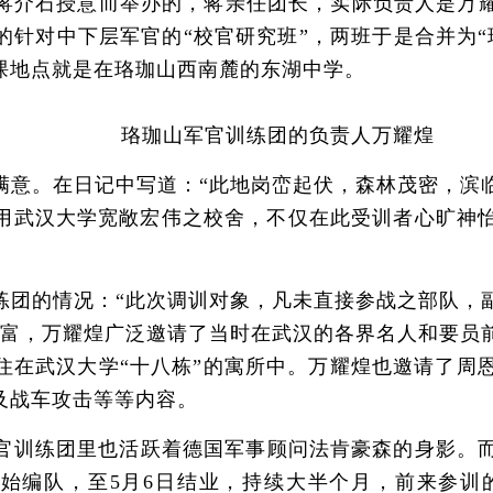
石授意而举办的，蒋亲任团长，实际负责人是万耀煌
的针对中下层军官的“校官研究班”，两班于是合并为“
课地点就是在珞珈山西南麓的东湖中学。
珞珈山军官训练团的负责人万耀煌
。在日记中写道：“此地岗峦起伏，森林茂密，滨临
用武汉大学宽敞宏伟之校舍，不仅在此受训者心旷神
的情况：“此次调训对象，凡未直接参战之部队，副
丰富，万耀煌广泛邀请了当时在武汉的各界名人和要员
住在武汉大学“十八栋”的寓所中。万耀煌也邀请了周
及战车攻击等等内容。
训练团里也活跃着德国军事顾问法肯豪森的身影。而
3日开始编队，至5月6日结业，持续大半个月，前来参