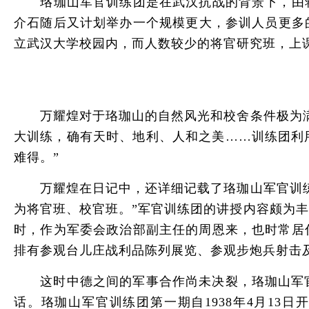
珞珈山军官训练团是在武汉抗战的背景下，由蒋介
介石随后又计划举办一个规模更大，参训人员更多
立武汉大学校园内，而人数较少的将官研究班，上
万耀煌对于珞珈山的自然风光和校舍条件极为满意
大训练，确有天时、地利、人和之美……训练团利
难得。”
万耀煌在日记中，还详细记载了珞珈山军官训练团
为将官班、校官班。”军官训练团的讲授内容颇为
时，作为军委会政治部副主任的周恩来，也时常居
排有参观台儿庄战利品陈列展览、参观步炮兵射击
这时中德之间的军事合作尚未决裂，珞珈山军官
话。珞珈山军官训练团第一期自1938年4月1