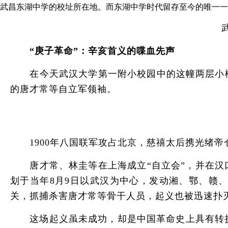
武昌东湖中学的校址所在地。而东湖中学时代留存至今的唯一一
“庚子革命”：辛亥首义的喋血先声
在今天武汉大学第一附小校园中的这幢两层小楼，在
的唐才常等自立军领袖。
1900年八国联军攻占北京，慈禧太后携光绪帝
唐才常、林圭等在上海成立“自立会”，并在汉口
划于当年8月9日以武汉为中心，发动湘、鄂、赣
关，抓捕杀害唐才常等骨干人员，起义也被迅速扑
这场起义虽未成功，却是中国革命史上具有转折点