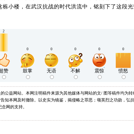
这栋小楼，在武汉抗战的时代洪流中，铭刻下了这段光
2
0
0
0
0
0
超赞
鼓掌
无语
不解
震惊
愤怒
的公益网站。本网注明稿件来源为其他媒体与网站的文/ 图等稿件均为
告知本网及时撤除。以史实为镜鉴，揭侵略之罪恶；颂英烈之功勋，弘抗
纪念网的支持。