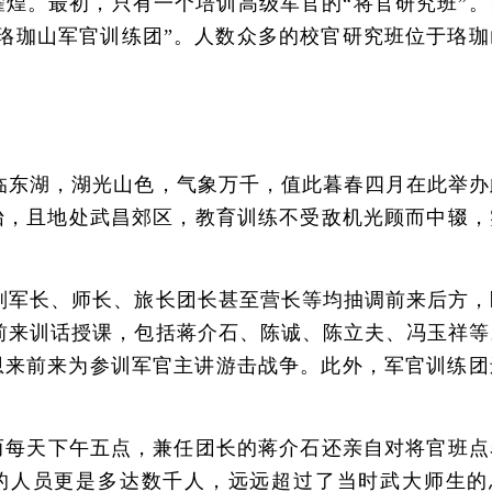
。最初，只有一个培训高级军官的“将官研究班”。
珞珈山军官训练团”。人数众多的校官研究班位于珞珈
东湖，湖光山色，气象万千，值此暮春四月在此举办
怡，且地处武昌郊区，教育训练不受敌机光顾而中辍，
军长、师长、旅长团长甚至营长等均抽调前来后方，
前来训话授课，包括蒋介石、陈诚、陈立夫、冯玉祥等
恩来前来为参训军官主讲游击战争。此外，军官训练团
每天下午五点，兼任团长的蒋介石还亲自对将官班点
训的人员更是多达数千人，远远超过了当时武大师生的