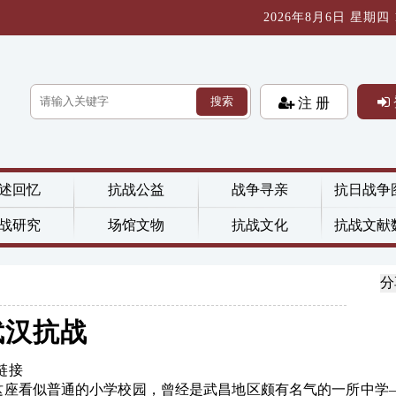
2026年8月6日 星期四 17
搜索
注 册
述回忆
抗战公益
战争寻亲
抗日战争
战研究
场馆文物
抗战文化
抗战文献
分
武汉抗战
链接
座看似普通的小学校园，曾经是武昌地区颇有名气的一所中学