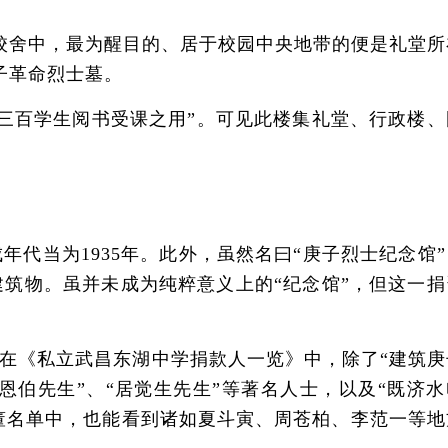
校舍中，最为醒目的、居于校园中央地带的便是礼堂所
子革命烈士墓。
百学生阅书受课之用”。可见此楼集礼堂、行政楼、
当为1935年。此外，虽然名曰“庚子烈士纪念馆”
筑物。虽并未成为纯粹意义上的“纪念馆”，但这一捐
《私立武昌东湖中学捐款人一览》中，除了“建筑庚
恩伯先生”、“居觉生先生”等著名人士，以及“既济水
学校董名单中，也能看到诸如夏斗寅、周苍柏、李范一等