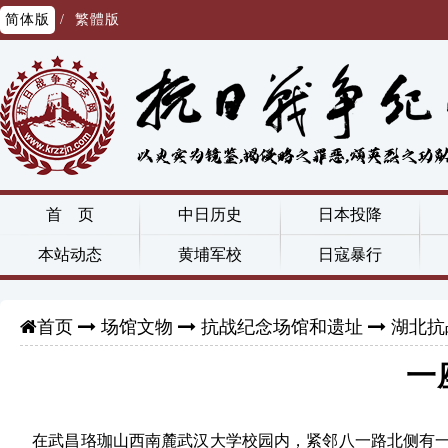
简体版
/
繁體版
首 页
中日历史
日本投降
本站动态
黄埔军校
日寇暴行
场馆文物
抗战纪念场馆和遗址
湖北抗
首页
一
在武昌珞珈山西南麓武汉大学校园内，紧邻八一路北侧有一座