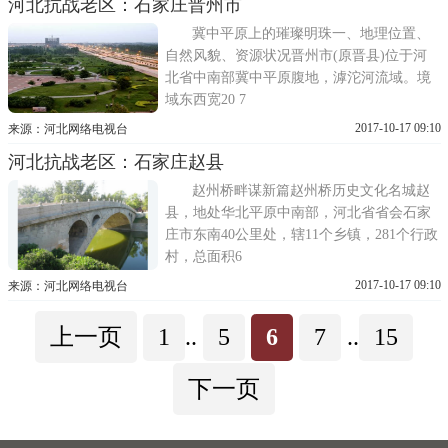
河北抗战老区：石家庄晋州市
冀中平原上的璀璨明珠一、地理位置、
自然风貌、资源状况晋州市(原晋县)位于河
北省中南部冀中平原腹地，滹沱河流域。境
域东西宽20 7
2017-10-17 09:10
来源：河北网络电视台
河北抗战老区：石家庄赵县
赵州桥畔谋新篇赵州桥历史文化名城赵
县，地处华北平原中南部，河北省省会石家
庄市东南40公里处，辖11个乡镇，281个行政
村，总面积6
2017-10-17 09:10
来源：河北网络电视台
上一页
1
..
5
6
7
..
15
下一页