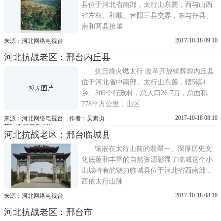
县位于河北省南部，太行山东麓，西与山西
省左权、和顺、昔阳三县交界，东与任县、
南和两县接壤
2017-10-18 09:10
来源：河北网络电视台
河北抗战老区：邢台内丘县
抗日烽火燃太行 改革开放铸辉煌内丘县
位于河北省中南部、太行山东麓，辖5镇4
乡、309个行政村，总人口26 7万，总面积
778平方公里，山区
2017-10-18 08:10
来源：河北网络电视台 作者：吴素贞
苑胜恺 韩振兵 翟岩
河北抗战老区：邢台临城县
镶嵌在太行山前的翡翠一、深厚历史文
化底蕴和丰富的自然资源彰显了临城这个小
山城特有的魅力临城县位于河北省西南部，
西依太行山脉
2017-10-18 08:10
来源：河北网络电视台
河北抗战老区：邢台市