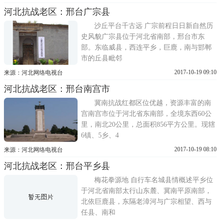
河北抗战老区：邢台广宗县
沙丘平台千古远 广宗前程日日新自然历
史风貌广宗县位于河北省南部，邢台市东
部。东临威县，西连平乡，巨鹿，南与邯郸
市的丘县毗邻
2017-10-19 09:10
来源：河北网络电视台
河北抗战老区：邢台南宫市
冀南抗战红都区位优越，资源丰富的南
宫南宫市位于河北省东南部，全境东西60公
里，南北20公里，总面积856平方公里。现辖
6镇、5乡、4
2017-10-19 08:10
来源：河北网络电视台
河北抗战老区：邢台平乡县
梅花拳源地 自行车名城县情概述平乡位
于河北省南部太行山东麓、冀南平原南部，
北依巨鹿县，东隔老漳河与广宗相望、西与
任县、南和