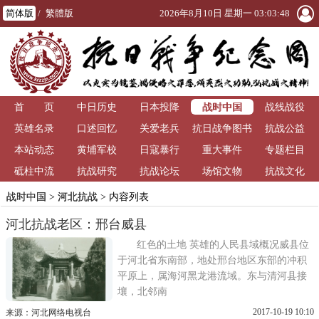
简体版
/
繁體版
2026年8月10日 星期一 03:03:48
战时中国
首 页
中日历史
日本投降
战线战役
英雄名录
口述回忆
关爱老兵
抗日战争图书
抗战公益
本站动态
黄埔军校
日寇暴行
重大事件
馆
专题栏目
砥柱中流
抗战研究
抗战论坛
场馆文物
抗战文化
战时中国
>
河北抗战
> 内容列表
河北抗战老区：邢台威县
红色的土地 英雄的人民县域概况威县位
于河北省东南部，地处邢台地区东部的冲积
平原上，属海河黑龙港流域。东与清河县接
壤，北邻南
2017-10-19 10:10
来源：河北网络电视台