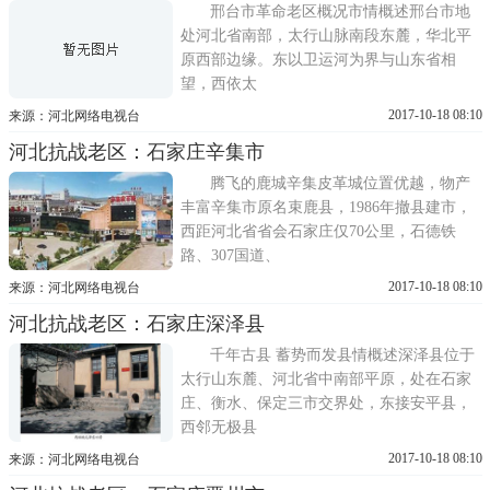
邢台市革命老区概况市情概述邢台市地
处河北省南部，太行山脉南段东麓，华北平
原西部边缘。东以卫运河为界与山东省相
望，西依太
2017-10-18 08:10
来源：河北网络电视台
河北抗战老区：石家庄辛集市
腾飞的鹿城辛集皮革城位置优越，物产
丰富辛集市原名束鹿县，1986年撤县建市，
西距河北省省会石家庄仅70公里，石德铁
路、307国道、
2017-10-18 08:10
来源：河北网络电视台
河北抗战老区：石家庄深泽县
千年古县 蓄势而发县情概述深泽县位于
太行山东麓、河北省中南部平原，处在石家
庄、衡水、保定三市交界处，东接安平县，
西邻无极县
2017-10-18 08:10
来源：河北网络电视台