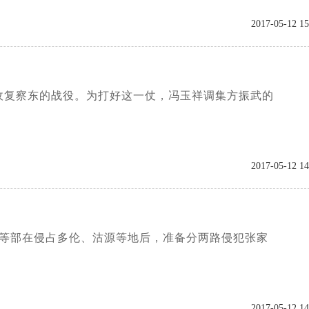
2017-05-12 15
收复察东的战役。为打好这一仗，冯玉祥调集方振武的
2017-05-12 14
武等部在侵占多伦、沽源等地后，准备分两路侵犯张家
2017-05-12 14