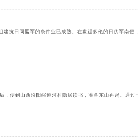
组建抗日同盟军的条件业已成熟。在盘踞多伦的日伪军南侵，沽
蒋失败后，便到山西汾阳峪道河村隐居读书，准备东山再起。通