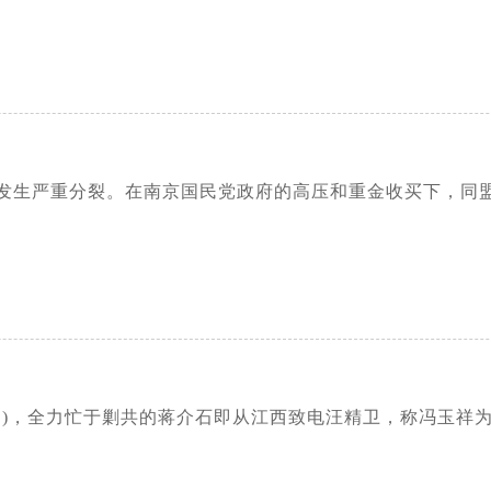
发生严重分裂。在南京国民党政府的高压和重金收买下，同
3日)，全力忙于剿共的蒋介石即从江西致电汪精卫，称冯玉祥