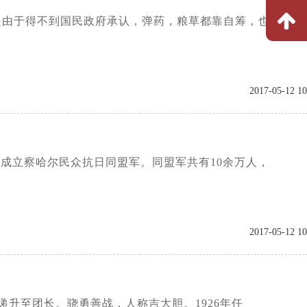
。但是由于得不到国民政府承认，弹药，粮草都靠自筹，也
2017-05-12 10
式成立察哈尔民众抗日同盟军。同盟军共有10余万人，
2017-05-12 10
从士兵递升至团长。骁勇善战，人称吉大胆。1926年任