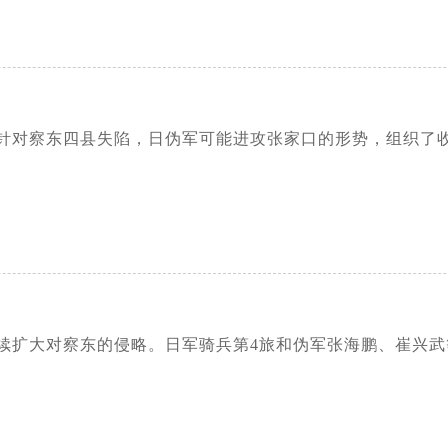
针对察东四县失陷，日伪军可能进攻张家口的形势，组织了
续扩大对察东的侵略。日军骑兵第4旅和伪军张海鹏、崔兴