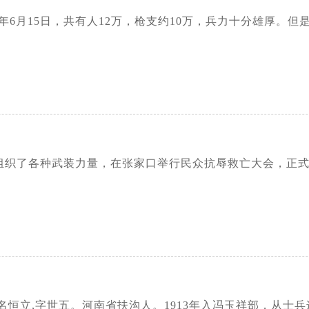
3年6月15日，共有人12万，枪支约10万，兵力十分雄厚
联络组织了各种武装力量，在张家口举行民众抗辱救亡大会，正
934)，原名恒立,字世五。河南省扶沟人。1913年入冯玉祥部，