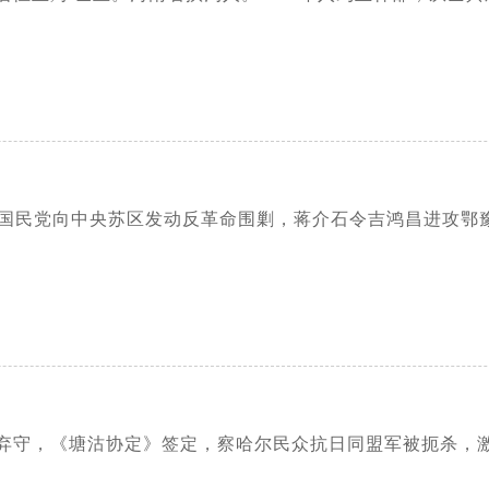
年，国民党向中央苏区发动反革命围剿，蒋介石令吉鸿昌进攻
弃守，《塘沽协定》签定，察哈尔民众抗日同盟军被扼杀，