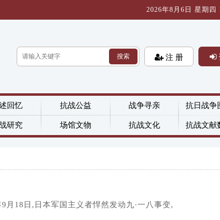
2026年8月6日 星期四 10
搜索
注 册
述回忆
抗战公益
战争寻亲
抗日战争
战研究
场馆文物
抗战文化
抗战文献
年9月18日,日本军国主义者悍然发动九·一八事变,