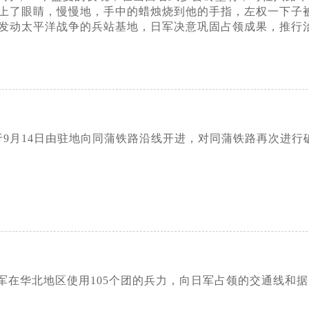
上了眼睛，慢慢地，手中的蜡烛烧到他的手指，左权一下子
发动太平洋战争的兵站基地，日军决意巩固占领成果，推行
)
于9月14日由驻地向同蒲铁路沿线开进，对同蒲铁路再次进行破
)
军在华北地区使用105个团的兵力，向日军占领的交通线和