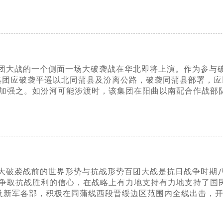
大战的一个侧面一场大破袭战在华北即将上演。作为参与破袭战
应)集团应破袭平遥以北同蒲县及汾离公路，破袭同蒲县部署，
加强之。如汾河可能涉渡时，该集团在阳曲以南配合作战部
大破袭战前的世界形势与抗战形势百团大战是抗日战争时期
争取抗战胜利的信心，在战略上有力地支持有力地支持了国民党
师及新军各部，积极在同蒲线西段晋绥边区范围内全线出击，