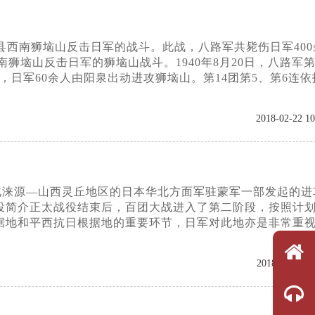
泉县西南狮垴山反击日军的战斗。此战，八路军共毙伤日军400
狮垴山反击日军的狮垴山战斗。1940年8月20日，八路军第1
时，日军60余人由阳泉出动进攻狮垴山。第14团第5、第6连依
2018-02-22 10
据河北涞源—山西灵丘地区的日本华北方面军驻蒙军一部发起的进
役简介正太战役结束后，百团大战进入了第二阶段，按照计
据地和平西抗日根据地的重要环节，日军对此地亦是非常重
2018-02-22 09