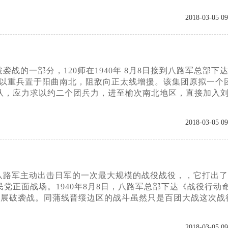
2018-03-05 09
的一部分，120师在1940年 8月8日接到八路军总部下
应以重兵置于阳曲南北，阻敌向正太线增援。该集团原拟一个
队，应力求以约二个团兵力，进至榆次南北地区，直接加入刘
2018-03-05 09
八路军主动出击日军的一次最大规模的战役战役，，它打出了
正面战场。1940年8月8日，八路军总部下达《战役行动
开展破袭战。同蒲线晋绥边区的战斗虽然只是百团大战这次战
2018-03-05 09