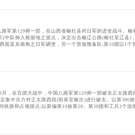
，八路军第129师一部，在山西省榆社县对日军的进攻战斗。
第2中队伸入根据地之据点，决定出击榆辽公路(榆社至辽县)，攻
城西面及东南角之日军碉堡，另一个营做预备队;第16团以1
年8月，在百团大战中，中国八路军第129师一部破击正太
师决定集中兵力对正太路西段(阳泉至榆次)进行破击。以第386
铁路和占领据点;以新编第10旅第28、第30团和工兵2个连