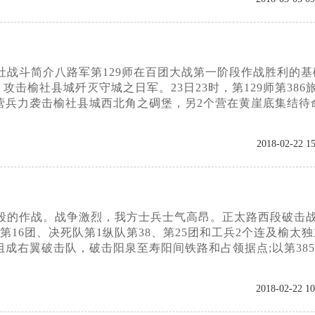
榆社战斗简介八路军第129师在百团大战第一阶段作战胜利的基
击榆社县城歼灭守城之日军。23日23时，第129师第386
个营兵力袭击榆社县城西北角之碉堡，另2个营在黄崖底集结待
2018-02-22 15
路西段的作战。战争激烈，我方士兵士气高昂。正太路西段破击
旅第16团、决死队第1纵队第38、第25团和工兵2个连及榆太
组成右翼破击队，破击阳泉至寿阳间铁路和占领据点;以第38
2018-02-22 10