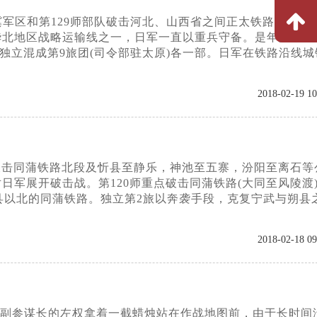
察冀军区和第129师部队破击河北、山西省之间正太铁路的作战
日军华北地区战略运输线之一，日军一直以重兵守备。是年夏，在
和独立混成第9旅团(司令部驻太原)各一部。日军在铁路沿线城
2018-02-19 10
负破击同蒲铁路北段及忻县至静乐，神池至五寨，汾阳至离石等
日军展开破击战。第120师重点破击同蒲铁路(大同至风陵渡
县以北的同蒲铁路。独立第2旅以奔袭手段，克复宁武与朔县
2018-02-18 09
军副参谋长的左权拿着一截蜡烛站在作战地图前，由于长时间