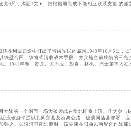
沟底宽6尺，沟面1丈 6，把根据地划成不能相互联系支援 的
4纵队扫荡胜利回归途中打出了晋绥军民的威风1940年10月6
以铁壁合围、铁篦式清剿战术手段，并实施空前残酷的三光(
地。1941年春，贺龙、关向应、彭真、林枫、周士第等人
大战的一个侧面一场大破袭战在华北即将上演。作为参与破袭战
应)集团应破袭平遥以北同蒲县及汾离公路，破袭同蒲县部署，
加强之。如汾河可能涉渡时，该集团在阳曲以南配合作战部