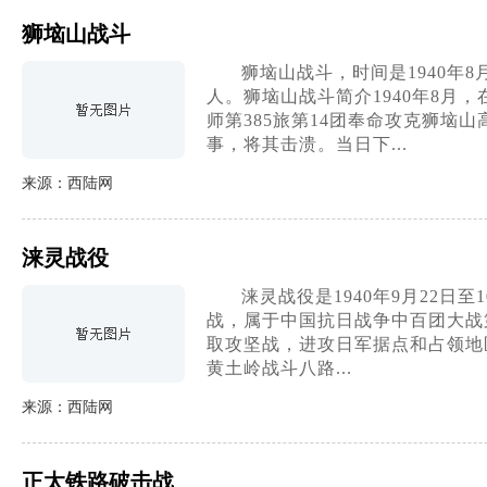
狮垴山战斗
狮垴山战斗，时间是1940年
人。狮垴山战斗简介1940年8月，
师第385旅第14团奉命攻克狮垴
事，将其击溃。当日下...
来源：西陆网
涞灵战役
涞灵战役是1940年9月22
战，属于中国抗日战争中百团大战
取攻坚战，进攻日军据点和占领地
黄土岭战斗八路...
来源：西陆网
正太铁路破击战