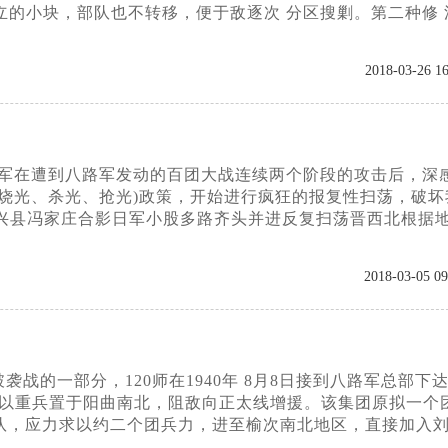
孤立的小块，部队也不转移，便于敌逐次 分区搜剿。第二种修 
2018-03-26 16
日，日军在遭到八路军发动的百团大战连续两个阶段的攻击后，深
烧光、杀光、抢光)政策，开始进行疯狂的报复性扫荡，破坏
在兴县冯家庄合影日军小股多路齐头并进反复扫荡晋西北根据
2018-03-05 09
的一部分，120师在1940年 8月8日接到八路军总部下
应以重兵置于阳曲南北，阻敌向正太线增援。该集团原拟一个
队，应力求以约二个团兵力，进至榆次南北地区，直接加入刘