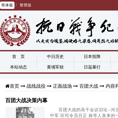
简体版
/
繁體版
首 页
中日历史
日本投降
本站动态
黄埔军校
日寇暴行
战线战役
正面战场
百团大战
内容
首页
百团大战决策内幕
百团大战的高干会议旧址--河
中军 区司令员吕正 操等人发来