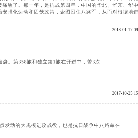
被痛醒了。那一年，是抗战第四年，中国的华北、华东、华
治安强化运动和囚笼政策，企图困住八路军，从而对根据地
2018-01-17 09
袭。第358旅和独立第1旅在开进中，曾3次
2017-10-25 15
据点发动的大规模进攻战役，也是抗日战争中八路军在