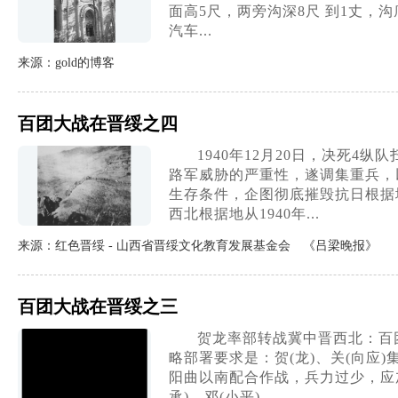
面高5尺，两旁沟深8尺 到1丈，
汽车...
来源：gold的博客
百团大战在晋绥之四
1940年12月20日，决死
路军威胁的严重性，遂调集重兵，
生存条件，企图彻底摧毁抗日根据
西北根据地从1940年...
来源：红色晋绥 - 山西省晋绥文化教育发展基金会 《吕梁晚报》
百团大战在晋绥之三
贺龙率部转战冀中晋西北：百团
略部署要求是：贺(龙)、关(向
阳曲以南配合作战，兵力过少，应
承)、邓(小平)...