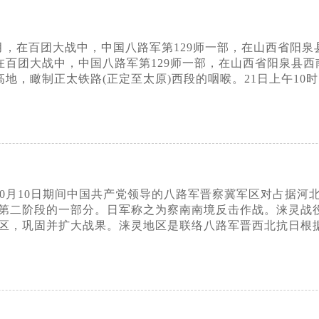
8月，在百团大战中，中国八路军第129师一部，在山西省阳
在百团大战中，中国八路军第129师一部，在山西省阳泉县西南
山高地，瞰制正太铁路(正定至太原)西段的咽喉。21日上午10
日至10月10日期间中国共产党领导的八路军晋察冀军区对占
第二阶段的一部分。日军称之为察南南境反击作战。涞灵战
区，巩固并扩大战果。涞灵地区是联络八路军晋西北抗日根