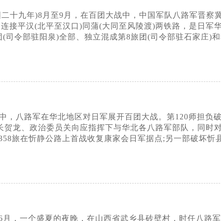
民国二十九年)8月至9月，在百团大战中，中国军队八路军晋
里，连接平汉(北平至汉口)同蒲(大同至风陵渡)两铁路，是
(司令部驻阳泉)全部、独立混成第8旅团(司令部驻石家庄)
大战中，八路军在华北地区对日军展开百团大战。第120师担
在师长贺龙、政治委员关向应指挥下与华北各八路军部队，同时对
358旅在忻静公路上首战收复康家会日军据点;另一部破坏忻
0年6月，一个盛夏的夜晚，在山西省武乡县砖壁村，时任八路