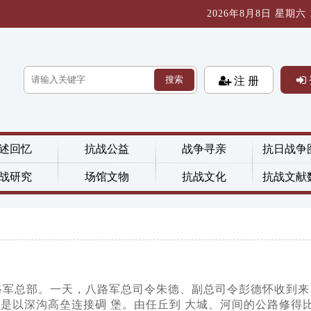
2026年8月8日 星期六 18
搜索
注 册
述回忆
抗战公益
战争寻亲
抗日战争
战研究
场馆文物
抗战文化
抗战文献
八路军总部。一天，八路军总司令朱德、副总司令彭德怀收到来
是以深沟高垒连接碉 堡。由任丘到 大城、河间的公路修得