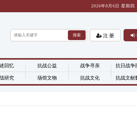
2026年8月6日 星期四 19
搜索
注 册
述回忆
抗战公益
战争寻亲
抗日战争
战研究
场馆文物
抗战文化
抗战文献