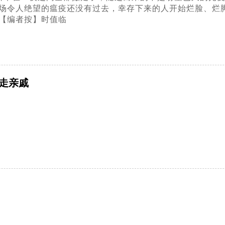
场令人绝望的瘟疫还没有过去，幸存下来的人开始烂脸、烂
【编者按】时值临
走亲戚