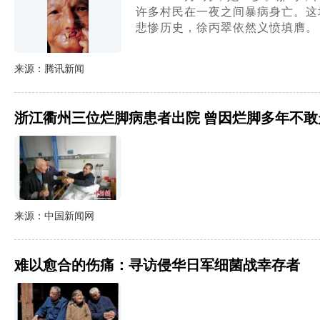
许多村民在一夜之间暴病身亡。这
悲惨历史，徐丙翠依然义愤填膺。
来源：腾讯新闻
浙江衢州三位烂脚病患者出院 曾因烂脚多年不敢
来源：中国新闻网
难以愈合的伤痛：寻访侵华日军细菌战幸存者