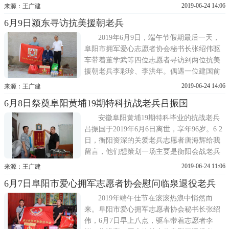
的解放和阜阳百姓的翻身献出了宝贵生命。
2019-06-24 14:06
来源：王广建
当晚与阜城文史青年才俊张卫钧联系，他向
6月9日颍东寻访抗美援朝老兵
我推荐了原阜阳小市副市长李世忠老师。李
老师我们有过交集，他曾带我们去拜访一些
2019年6月9日，端午节假期最后一天，
抗战老兵，很热情，擅
阜阳市拥军爱心志愿者协会秘书长张绍伟驱
车带着董学武等四位志愿者寻访到两位抗美
援朝老兵李彩珍、李洪年。偶遇一位建国前
的民兵;慰问两位老兵程文和张朝贵。同时与
2019-06-24 14:06
来源：王广建
以上每位老兵送达慰问礼品。姓名：李彩珍
6月8日祭奠阜阳黄埔19期特科抗战老兵吕振国
出生年月：1930年属马性别：男民族：汉籍
贯：安徽阜阳住址：颍东区枣庄镇仲楼村
安徽阜阳黄埔19期特科毕业的抗战老兵
吕振国于2019年6月6日离世，享年96岁。6 2
日，衡阳资深的关爱老兵志愿者唐海辉给我
留言，他们想策划一场主要是衡阳会战老兵
重返战场和战友聚会的活动，(方案还在拟定
2019-06-24 11:06
来源：王广建
中)问阜阳吕老可能有时间参加。6 3日与福微
6月7日阜阳市爱心拥军志愿者协会慰问临泉退役老兵
拜访吕老。印象中老人精神还是不错的，只
是老伴于三年前归队后，老人的身体就渐
2019年端午佳节在滚滚热浪中悄然而
差。福微与老兵拍
来。阜阳市爱心拥军志愿者协会秘书长张绍
伟，6月7日早上八点，驱车带着志愿者李