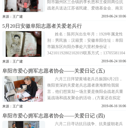
阳市颍州区三合镇的李长恩和王俊田两位抗
战老兵送达江苏省民建、爱德基金会、南京
民间抗战博物馆、思源爱民公益基金和淘宝
2019-06-24 10:06
来源：王广建
店爱心网友共同捐赠的端午红包，每人800
5月20日安徽阜阳志愿者关爱老兵行
元。姓名：李长恩出生年月：属虎，1926年
人性别：男民族：汉籍贯：安徽省阜阳市住
姓名：陈邦兴出生年月：1928年属龙性
址
别：男民族：汉籍贯：安徽阜阳住址：阜阳
市颍东区向阳办事处六里村身份证：
342101192802102019联系方式：13705581104
困难等级：优抚身体状况：身体一般;有便
2019-06-24 10:06
来源：王广建
秘、冠心病、乙肝、胃疼等病。婚姻状况：
阜阳市爱心拥军志愿者协会——关爱日记 (五)
老伴2018年去世子女情况：4女1儿(其中1女
去世)入朝番号：15军44
六月三日拜望黄埔老兵吕振国6月2日，
衡阳资深的关爱老兵志愿者唐海辉给我留
言，他们想策划一场主要是衡阳会战老兵重
返战场和战友聚会的活动，(方案还在拟定
中)问阜阳吕老可能有时间参加。衡阳保卫战
2019-06-16 16:06
来源：王广建
在中国抗战史上是不能忘却和值得纪念的战
阜阳市爱心拥军志愿者协会——关爱日记 (四)
役。方先觉第十军坚持四十七昼夜之衡阳保
卫战就是比较突出、典型的一次战役，是抗
六月二日寻访抗日战争、抗美援朝老兵