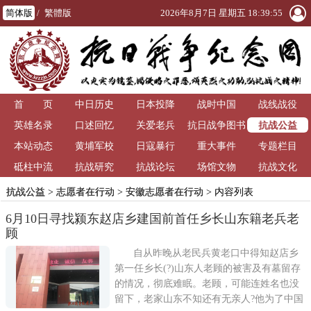
简体版
/
繁體版
2026年8月7日 星期五 18:39:56
首 页
中日历史
日本投降
战时中国
战线战役
抗战公益
英雄名录
口述回忆
关爱老兵
抗日战争图书
本站动态
黄埔军校
日寇暴行
重大事件
馆
专题栏目
砥柱中流
抗战研究
抗战论坛
场馆文物
抗战文化
抗战公益
>
志愿者在行动
>
安徽志愿者在行动
> 内容列表
6月10日寻找颍东赵店乡建国前首任乡长山东籍老兵老
顾
自从昨晚从老民兵黄老口中得知赵店乡
第一任乡长(?)山东人老顾的被害及有墓留存
的情况，彻底难眠。老顾，可能连姓名也没
留下，老家山东不知还有无亲人?他为了中国