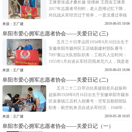
战史上极为惨烈的
王琢章张成才桑长修 张维林 王西友王琢章
2017年志愿者寻到时，老人思维记忆下降，
对抗战从军经历过于简单，一直没通过审核
建档被抓壮后送到洄溜区，从阜阳过临泉到
2019-06-05 10:06
来源：王广建
河南唐河范集，范集在唐河去老河口的路
阜阳市爱心拥军志愿者协会——关爱日记 (三)
上，捡个高个子兵，蛮精神的，36个人到了
警卫排，后在师管区一位老班长的暗示带领
五月三十日李运田1934年9月10日出生于
后，一起跑
安徽阜阳市颍州区王店镇新建村部队番号：
7097黄山大队部队职务：工程兵入伍时间：
1955年1月自述从军经历我弟兄六人，我是老
四，二哥年轻时抓壮丁当了四年的兵。家
2019-06-03 16:06
来源：王广建
穷，1955年应村里号召在本村陈营大队报名
阜阳市爱心拥军志愿者协会——关爱日记 (二)
当了兵。第二天集中到阜阳，呆了5天，乘船
由蚌埠到上海，最后到了浙江的龙头乡
五月二十二日寻访抗美援朝老兵赵振和
赵振和1928年8月16日出生于安徽阜阳市颍东
区袁寨镇江店村入朝番号：空军后勤部部队
职务：航空机务员自述从军经历：1948年，
阜阳刚解放，我20岁。我与比我小两岁的史
2019-05-30 16:05
来源：王广建
振灵瞒着父母，偷偷到阜阳市政府报名当
阜阳市爱心拥军志愿者协会——关爱日记（一）
兵。指导员姓赵，那时候到处都有土匪，我