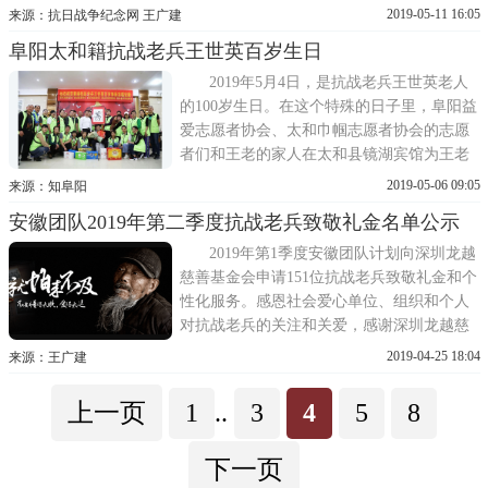
抗日博物馆和来自社会各界的爱心人士带着
2019-05-11 16:05
来源：抗日战争纪念网 王广建
满满的祝福来到颍上县江口镇郭庄村为抗战
阜阳太和籍抗战老兵王世英百岁生日
老兵谢广金百岁华诞举行庆典活动。
2019年5月4日，是抗战老兵王世英老人
的100岁生日。在这个特殊的日子里，阜阳益
爱志愿者协会、太和巾帼志愿者协会的志愿
者们和王老的家人在太和县镜湖宾馆为王老
庆祝百岁生日。志愿者们为王老送去礼金
2019-05-06 09:05
来源：知阜阳
1500元和价值2000的礼品。从黄埔军校走来
安徽团队2019年第二季度抗战老兵致敬礼金名单公示
到抗战后随部队起义自1931年九一八事变到
1945年抗战胜利，十四年中，中国有数百万
2019年第1季度安徽团队计划向深圳龙越
军人参加了这场
慈善基金会申请151位抗战老兵致敬礼金和个
性化服务。感恩社会爱心单位、组织和个人
对抗战老兵的关注和关爱，感谢深圳龙越慈
善基金会对抗战老兵的付出和支持!在此，让
2019-04-25 18:04
来源：王广建
我一起祝福抗战老兵健康快乐,幸福长寿。
上一页
1
..
3
4
5
8
下一页