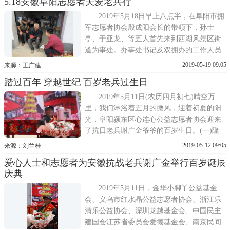
5.18安徽阜阳志愿者关爱老兵行
和他90岁的老伴李守珍如换新颜。当志愿者
搀扶将换好婚纱的两位老人坐在一起时，齐
2019年5月18日早上八点半，在阜阳市拥
展秀老人有点不知所措
军志愿者协会殷成阳会长的带领下，孙士
亭、于亚龙、等五人首先来到西湖风景区街
道为事处。办事处书记及双拥办的工作人员
的陪同下拜访刘兰付老兵。他今年97岁，
2019-05-19 09:05
来源：王广建
1943年被抓入伍，在西南数省与日作战，直
踏过百年 穿越世纪 百岁老兵过生日
至1945年在越南接受日降。1948年在徐州加
入解放军24军;1951年参加抗美援朝;1955年转
2019年5月11日(农历四月初七)晴空万
业务农。老兵从军十余载，南
里，我们淋浴着五月的微风，迎着初夏的阳
光，阜阳颍东区心连心公益志愿者协会迎来
了抗日老兵谢广金爷爷的百岁生日。(一)隆
重的生日庆典为了使经历过战火洗礼的抗战
2019-05-12 09:05
来源：刘兰桂
老兵晚年幸福开心，体面、有尊严地度过他
爱心人士和志愿者为安徽抗战老兵谢广金举行百岁诞辰
人生的最后时光，在深圳龙越慈善基金会和
庆典
阜阳市颍东区心连心公益志愿者协会的帮助
和志愿者的共同努力
2019年5月11日，金华小脚丫公益基金
会、义乌市红水晶公益志愿者协会、浙江乐
清乐公益协会、深圳龙越基金会、中国民主
建国会江苏省委员会爱德基金会、南京民间