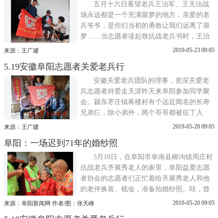
们刚参军还末发制服，都穿着老百姓的衣
五月十六日看望老兵王治军、王天法战
服，
场永远都是一个充满噩梦的地方，亲爱的老
兵爷爷，是你们当初的勇敢让我们远离了噩
梦……当志愿者读起致抗战老兵书时，王治
军老兵神情肃穆地听着，他耳朵背了，可能
2019-05-23 09:05
来源：王广建
听不真切，但是他懂得，我们的到来是对他
5.19安徽阜阳志愿者关爱老兵行
的尊敬和仰慕。2019年5月16日 阜阳市拥军
志愿者协会的志愿者们为王治军老兵送上江
安徽关爱老兵团队的理事，资深关爱老
苏省民建、南
兵志愿者持爱走天涯昨天来阜阳参加同学聚
会。颍东枣庄镇蒋楼村有个远近闻名的长寿
兄弟仨，除小弟外，两个哥哥都被征丁入
伍。可惜因年高忘事、从军时间短加上不识
2019-05-20 09:05
来源：王广建
字导致口述不详。为让老兵暮年尽快得到关
阜阳：一场迟到71年的婚纱照
爱，今天在福微的建议下，他带着福微、徽
太郎去颍东为两个老兵补充档案资料。这是
5月18日，在阜阳市阜南县柳沟镇周庄村
蒋召志的大哥蒋召明，他们
抗战老兵齐展秀老人的家里，阜阳益爱志愿
者协会的志愿者们正忙着给齐展秀老人和他
的老伴换装、梳妆，准备拍婚纱照。哇，曾
爷好帅气、曾奶好漂亮!齐展秀老人的曾孙调
2019-05-20 09:05
来源：阜阳新闻网 作者/图：张天峰
皮的说。经过志愿者的打扮，99岁的齐展秀