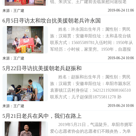
锐、朱洪宝、王广建前去临泉慰问退役老
兵。首先来到距离阜阳近100公里的张树意老
2019-06-24 11:06
来源：王广建
兵家。张树意是志愿者福微2017午年11月寻
6月5日寻访太和坟台抗美援朝老兵许永国
访到的。虽说老人有优抚金，考虑到他独居
生活，子女都是打工，生活不太宽裕。志愿
姓名：许永国出生年月：属性别：男民
者就帮老人申请到深圳龙越慈
族：汉籍贯：安徽阜阳住址：太和县坟台镇
联系方式：15605589781入伍时间：1950年从
军经历：小时候，家里穷。1950年，自愿报
名当兵。在坟台集合有三、四十人，走着到
2019-06-24 10:06
来源：王广建
太和体检，刷下有一半。我就被编入阜阳司
5月22日寻访抗美援朝老兵赵振和
令部，是步兵，发了军服和步枪;也使用机
枪。我们部队都是多驻在农村，
姓名：赵振和出生年月：属性别：男民
族：汉籍贯：安徽阜阳住址：阜阳市颍东区
袁寨镇江店村身份证：342121192808166510
联系方式：儿子赵保田18755811278 孙
15256861205困难等级：优抚身体状况：脑血
2019-06-24 10:06
来源：王广建
栓导致瘫痪二十多年婚姻状况：老伴去世20
5月21日老兵在风中，我们在路上
余年子女情况：2儿2女入朝番号：空军后勤
部部队职务：航
2019年5月21日，气温陡升。阜阳市拥军
爱心志愿者协会的志愿者们不顾炎热，为阜