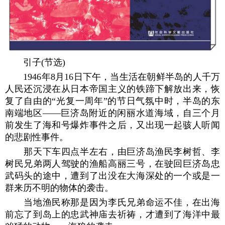
引子(节选)
1946年8月16日下午，当生活在朝鲜半岛的人千万
人民还沉浸在从日本帝国主义的铁蹄下解放出来，恢
复了自由的“光复一周年”的节日气氛中时，半岛的东
南端地区——巨济岛附近的闲丽水道海域，自三个月
前发生了海和号爆炸事件之后，又出现一起骇人听闻
的悲剧性事件。
那天下车四点半左右，由巨济岛渔民李树哲、李
树民兄弟两人驾驶的渔船高丽三号，在驶回巨济岛忠
武码头的途中，遭到了出没在大海深处的一个或是一
群来历不明的物体的袭击。
当地渔民称那是因为李氏兄弟命运不佳，在出海
前忘了到岛上的忠武神庙去祈祷，才遭到了海洋中最