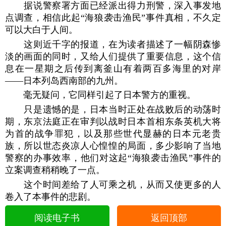
据说警察署方面已经派出得力刑警，深入事发地
点调查，相信此起“海狼袭击渔民”事件真相，不久定
可以大白于人间。
这则近千字的报道，在为读者描述了一幅阴森惨
淡的画面的同时，又给人们提供了重要信息，这个信
息在一星期之后传到离釜山有着两百多海里的对岸
——日本列岛西南部的九州。
毫无疑问，它同样引起了日本警方的重视。
只是遗憾的是，日本当时正处在战败后的动荡时
期，东京法庭正在审判以战时日本首相东条英机大将
为首的战争罪犯，以及那些世代显赫的日本元老贵
族，所以世态炎凉人心惶惶的局面，多少影响了当地
警察的办事效率，他们对这起“海狼袭击渔民”事件的
立案调查稍稍晚了一点。
这个时间差给了人可乘之机，从而又使更多的人
卷入了本事件的悲剧。
阅读电子书
返回顶部