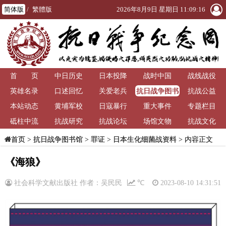
简体版
/
繁體版
2026年8月9日 星期日 11:09:16
首 页
中日历史
日本投降
战时中国
战线战役
抗日战争图书
英雄名录
口述回忆
关爱老兵
抗战公益
馆
本站动态
黄埔军校
日寇暴行
重大事件
专题栏目
砥柱中流
抗战研究
抗战论坛
场馆文物
抗战文化
>
抗日战争图书馆
>
罪证
>
日本生化细菌战资料
> 内容正文
首页
《海狼》
社会科学文献出版社 作者：吴民民
℃
2023-08-10 14:31:51