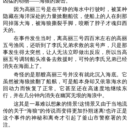
凶猛的动物——海狼的袭击。
因为高丽三号是在平静的海水中行驶时，被某种
隐藏在海洋深处的力量掀翻船弦，使船上的人在刹那
同掉落大海，被海狼撕裂手脚，咬断了脖子才魂归西
天的。
在事件发生当时，离高丽三号四百米左右的高丽
五号渔民，还听到了李氏兄弟求救的哀号声，只是那
事发生得太突然，让人无法立即做出反应，所以当高
丽五号调转船头准备去救援时，可怜的李氏兄弟已经
消失在海面上了。
奇怪的是那艘高丽三号并没有就此沉入海底。它
虽然被海狼掀翻了船舷，可是船本身却又依靠海水的
回动力而恢复了正常。它甚至还在高速度地继续东
行，并在几分钟内消失在幽冥无垠的海浪中。
这其是一幕难以想象的情景!这情景又由于当地流
传的关于“海狼”的传说而变得更加扑朔迷离!也许正是
这个事件的神秘和离奇才引起了釜山市警察署的关
注。