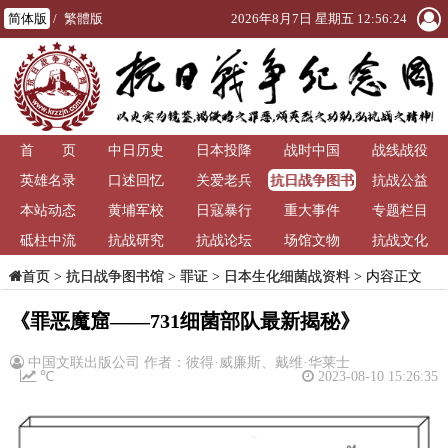
简体版
/
繁體版
2026年8月7日 星期五 12:56:24
首 页
中日历史
日本投降
战时中国
战线战役
抗日战争图书
英雄名录
口述回忆
关爱老兵
抗战公益
馆
本站动态
黄埔军校
日寇暴行
重大事件
专题栏目
砥柱中流
抗战研究
抗战论坛
场馆文物
抗战文化
>
抗日战争图书馆
>
罪证
>
日本生化细菌战资料
> 内容正文
首页
《罪恶魔窟——731细菌部队最新揭秘》
中国文联出版公司 作者：彼得·威廉斯、戴维·华莱士
℃
2023-08-10 15:26:35