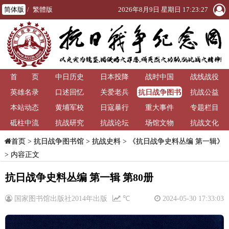
简体版
/
繁體版
2026年8月9日 星期日 17:23:27
首 页
中日历史
日本投降
战时中国
战线战役
抗日战争图书
英雄名录
口述回忆
关爱老兵
抗战公益
馆
本站动态
黄埔军校
日寇暴行
重大事件
专题栏目
砥柱中流
抗战研究
抗战论坛
场馆文物
抗战文化
>
抗日战争图书馆
>
抗战史料
>
《抗日战争史料丛编 第一辑》
首页
> 内容正文
抗日战争史料丛编 第一辑 第80册
国家图书馆出版社2014年出版
℃
2024-05-30 17:33:03