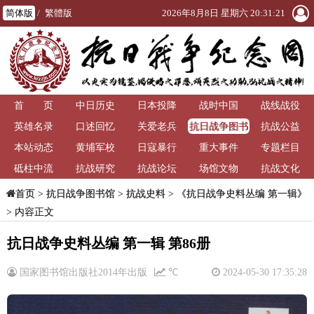
简体版
/
繁體版
2026年8月8日 星期六 20:31:21
首 页
中日历史
日本投降
战时中国
战线战役
抗日战争图书
英雄名录
口述回忆
关爱老兵
抗战公益
馆
本站动态
黄埔军校
日寇暴行
重大事件
专题栏目
砥柱中流
抗战研究
抗战论坛
场馆文物
抗战文化
>
抗日战争图书馆
>
抗战史料
>
《抗日战争史料丛编 第一辑》
首页
> 内容正文
抗日战争史料丛编 第一辑 第86册
国家图书馆出版社2014年出版
℃
2024-05-30 17:35:28