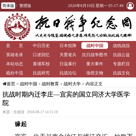
简体版
/
繁體版
2026年8月10日 星期一 05:17:50
战时中国
首 页
中日历史
日本投降
战线战役
英雄名录
口述回忆
关爱老兵
抗日战争图书
抗战公益
本站动态
黄埔军校
日寇暴行
重大事件
馆
专题栏目
砥柱中流
抗战研究
抗战论坛
场馆文物
抗战文化
>
战时中国
>
战时教育
>
战时大学
> 内容正文
首页
抗战时期内迁李庄—宜宾的国立同济大学医学
院
来源：任德清 2018-08-17 14:15:18
缘起