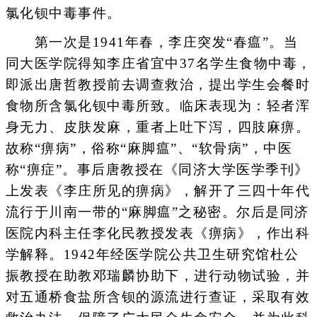
氯化钡中毒事件。
第一次是1941年春，李庄突发“春瘟”。当
同大医学院得知李庄省宜中37名学生食物中毒，
即派出唐哲教授前去调查救治，提出学生会餐时
食物所含氯化钡中毒所致。临床表现为：轻者浑
身无力、皮肤发麻，重者上吐下泻，四肢麻痹。
故称“痹病”，俗称“麻脚瘟”、“软骨病”，中医
称“痹症”。事后唐教授在《同济大学医学季刊》
上发表《李庄所见的痹病》，解开了三四十年代
流行于川南一带的“麻脚瘟”之秘密。尔后是同济
医院内科主任李化民教授发表《痹病》，作出科
学解释。1942年经医学院公共卫生研究馆杜公
振教授在助教邓瑞麟协助下，进行动物试验，并
对五通桥食盐所含钡的源流进行查证，采取有效