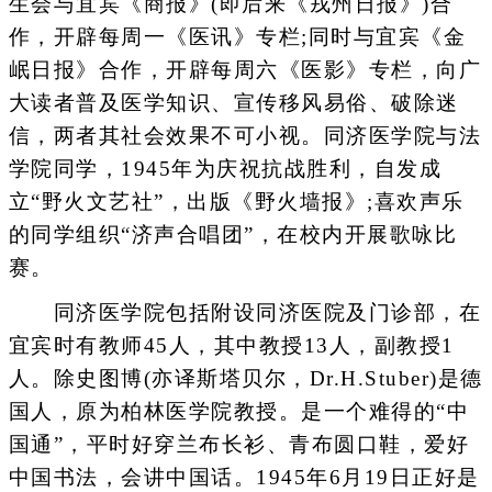
生会与宜宾《商报》(即后来《戎州日报》)合
作，开辟每周一《医讯》专栏;同时与宜宾《金
岷日报》合作，开辟每周六《医影》专栏，向广
大读者普及医学知识、宣传移风易俗、破除迷
信，两者其社会效果不可小视。同济医学院与法
学院同学，1945年为庆祝抗战胜利，自发成
立“野火文艺社”，出版《野火墙报》;喜欢声乐
的同学组织“济声合唱团”，在校内开展歌咏比
赛。
同济医学院包括附设同济医院及门诊部，在
宜宾时有教师45人，其中教授13人，副教授1
人。除史图博(亦译斯塔贝尔，Dr.H.Stuber)是德
国人，原为柏林医学院教授。是一个难得的“中
国通”，平时好穿兰布长衫、青布圆口鞋，爱好
中国书法，会讲中国话。1945年6月19日正好是