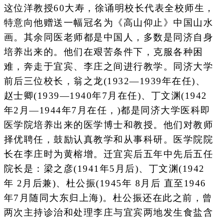
这位洋教授60大寿，徐诵明校长代表全校师生，
特意向他赠送一幅冠名为《高山仰止》中国山水
画。其余同医老师都是中国人，多数是同济自身
培养出来的。他们在艰苦条件下，克服各种困
难，奔走于宜宾、李庄之间进行教学。同济大学
前后三位校长，翁之龙(1932—1939年在任)、
赵士卿(1939—1940年7月在任)、丁文渊(1942
年2月—1944年7月在任，)都是同济大学医科即
医学院培养出来的医学博士和教授。他们对教师
择优聘任，鼓励认真教学和从事科研。医学院院
长在李庄时为黄榕增。迁宜宾后五年中先后五任
院长是：梁之彦(1941年5月后)、丁文渊(1942
年 2月后兼)、杜公振(1945年 8月后 直至1946
年7月随同大东归上海)。杜公振还在此之前，曾
两次主持诊治和处理李庄与宜宾两地发生食盐含