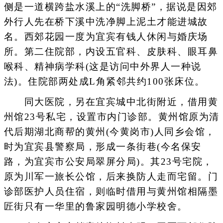
侧是一道横跨盐水溪上的“洗脚桥”，据说是因郊
外行人先在桥下溪中洗净脚上泥土才能进城故
名。西郊花园一度为宜宾有钱人休闲与婚庆场
所。第二住院部，内设五官科、皮肤科、眼耳鼻
喉科、精神病学科(这是访问中外界人一种说
法)。住院部两处成L角紧邻共约100张床位。
同大医院，另在宜宾城中北街附近，借用黄
州馆23号私宅，设置市内门诊部。黄州馆原为清
代后期湖北商帮的黄州(今黄岗市)人同乡会馆，
时为宜宾县警察局，形成一条街巷(今名保安
路，为宜宾市公安局翠屏分局)。其23号宅院，
原为川军一旅长公馆，后来换防人走而宅留。门
诊部医护人员住宿，则临时借用与黄州馆相隔墨
匠街只有一华里的鲁家园明德小学校舍。