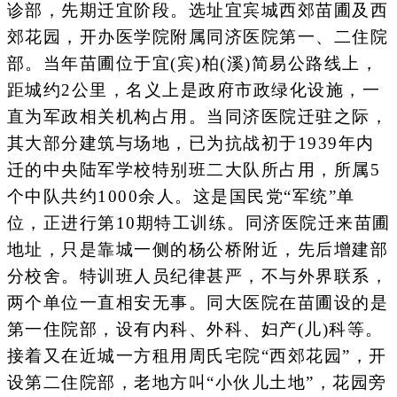
诊部，先期迁宜阶段。选址宜宾城西郊苗圃及西
郊花园，开办医学院附属同济医院第一、二住院
部。当年苗圃位于宜(宾)柏(溪)简易公路线上，
距城约2公里，名义上是政府市政绿化设施，一
直为军政相关机构占用。当同济医院迁驻之际，
其大部分建筑与场地，已为抗战初于1939年内
迁的中央陆军学校特别班二大队所占用，所属5
个中队共约1000余人。这是国民党“军统”单
位，正进行第10期特工训练。同济医院迁来苗圃
地址，只是靠城一侧的杨公桥附近，先后增建部
分校舍。特训班人员纪律甚严，不与外界联系，
两个单位一直相安无事。同大医院在苗圃设的是
第一住院部，设有内科、外科、妇产(儿)科等。
接着又在近城一方租用周氏宅院“西郊花园”，开
设第二住院部，老地方叫“小伙儿土地”，花园旁