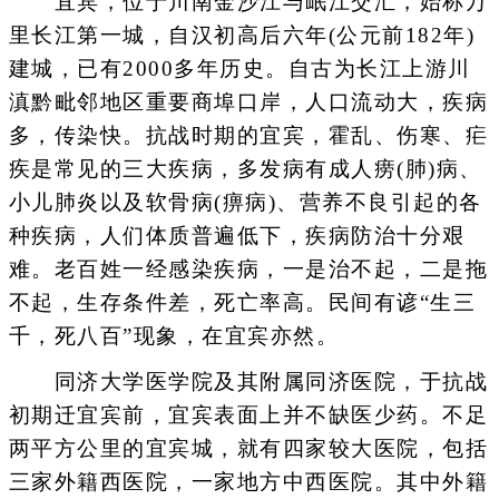
宜宾，位于川南金沙江与岷江交汇，始称万
里长江第一城，自汉初高后六年(公元前182年)
建城，已有2000多年历史。自古为长江上游川
滇黔毗邻地区重要商埠口岸，人口流动大，疾病
多，传染快。抗战时期的宜宾，霍乱、伤寒、疟
疾是常见的三大疾病，多发病有成人痨(肺)病、
小儿肺炎以及软骨病(痹病)、营养不良引起的各
种疾病，人们体质普遍低下，疾病防治十分艰
难。老百姓一经感染疾病，一是治不起，二是拖
不起，生存条件差，死亡率高。民间有谚“生三
千，死八百”现象，在宜宾亦然。
同济大学医学院及其附属同济医院，于抗战
初期迁宜宾前，宜宾表面上并不缺医少药。不足
两平方公里的宜宾城，就有四家较大医院，包括
三家外籍西医院，一家地方中西医院。其中外籍