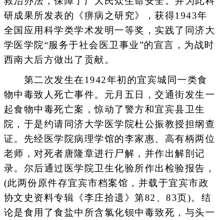
救治办法，保障了广大民众生命安全。并为此科
研成果所发表的《痹病之研究》，获得1943年
全国应用科学类学术发明一等奖，实践了同济大
学医学院“服务于社会医卫事业”的宣言，为战时
西南大后方做出了贡献。
第二次发生在1942年初的宜宾城同一类食
物中毒致人死亡事件。元月五日，交通街发生一
起食物中毒死亡案，惊动了警方和宜宾县卫生
院，于是约请同济大学医学院杜公振教授担纲查
证。先经医学院病理学馆的李家惠、高有柄两位
老师，对死者唐隆章进行尸解，并作出解剖记
录。尔后通过医学院卫生化验所作出检验报告，
(此两份原件存宜宾市档案馆，并载于宜宾市政
协文史资料专辑《李庄拾遗》第82、83页)。结
论是食用了食盐中所含氯化钡中毒致死，与头一