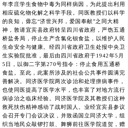
年李庄学生食物中毒为同样病因，为此提出利用
相应硫化物化解之科学手段。同医教授们以科学
的良知，毋忘“济世兴邦，爱国奉献”之同大精
神，敦请宜宾县政府转呈四川省政府，严饬五通
桥盐务局，停止生产含氯化钡食盐，以维护人民
生命安全与健康。经四川省政府卫生处报中央卫
生实验院批准，最后由四川省政府于1942年5月
5日，以御二字第270号指令：停止食用五通桥
食盐。至此，此案所涉及的社会公共事件圆满完
善解决。同济医学院两次诊治和处理痹病事件，
也使同医提高了医学水平，也丰富了对地方流行
病诊治之临床经验。同济医学院及其教授们这种
救死扶伤精神感动了战时国人。业经宜宾县参议
会召开专门会议决议，并致函国立同济大学，组
织当地民众敲锣打鼓、舞狮前往医学院道贺，赠