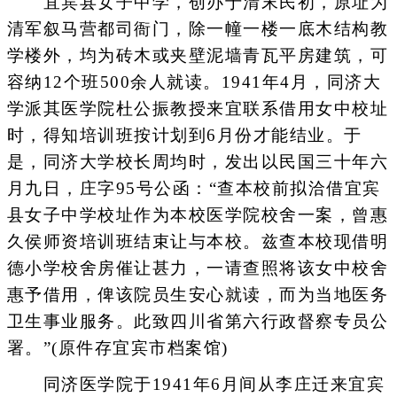
宜宾县女子中学，创办于清末民初，原址为
清军叙马营都司衙门，除一幢一楼一底木结构教
学楼外，均为砖木或夹壁泥墙青瓦平房建筑，可
容纳12个班500余人就读。1941年4月，同济大
学派其医学院杜公振教授来宜联系借用女中校址
时，得知培训班按计划到6月份才能结业。于
是，同济大学校长周均时，发出以民国三十年六
月九日，庄字95号公函：“查本校前拟洽借宜宾
县女子中学校址作为本校医学院校舍一案，曾惠
久侯师资培训班结束让与本校。兹查本校现借明
德小学校舍房催让甚力，一请查照将该女中校舍
惠予借用，俾该院员生安心就读，而为当地医务
卫生事业服务。此致四川省第六行政督察专员公
署。”(原件存宜宾市档案馆)
同济医学院于1941年6月间从李庄迁来宜宾