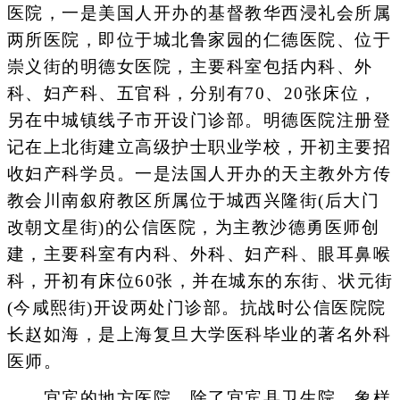
医院，一是美国人开办的基督教华西浸礼会所属
两所医院，即位于城北鲁家园的仁德医院、位于
崇义街的明德女医院，主要科室包括内科、外
科、妇产科、五官科，分别有70、20张床位，
另在中城镇线子市开设门诊部。明德医院注册登
记在上北街建立高级护士职业学校，开初主要招
收妇产科学员。一是法国人开办的天主教外方传
教会川南叙府教区所属位于城西兴隆街(后大门
改朝文星街)的公信医院，为主教沙德勇医师创
建，主要科室有内科、外科、妇产科、眼耳鼻喉
科，开初有床位60张，并在城东的东街、状元街
(今咸熙街)开设两处门诊部。抗战时公信医院院
长赵如海，是上海复旦大学医科毕业的著名外科
医师。
宜宾的地方医院，除了宜宾县卫生院，象样