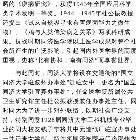
麟的《痹病研究》，获得1943年全国应用科学
类学术发明一等奖。1944—1945年杜公振教授
还提出《试从自然界寻求有害病菌能力之微生
物》、《鸡与人类传染病之关系》两项科研成
果。抗战时期同济医学院以上医学成果对整个社
会所产生的广泛影响，引起国内外医学界的高度
重视，史称“北有协和，南有同济”而享誉世界。
与此同时，同济大学将设在交通街的“国立
同济大学驻叙州办事处”迁驻女中，更名为“国立
同济大学驻宜宾办事处”，任命医学院所属公共
卫生研究馆主任杜公振教授兼任办事处主任。同
时同大为了进一步对外联络，以期社会广泛支
持，特别同意1928届同济大学工科机械专业毕
业的同大校友钱子宁将共中元造纸厂驻宜办事处
一并迁来女学街，特许将同济医院与门诊部作为