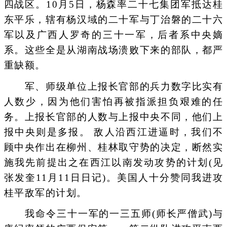
四战区。10月5日，杨森率二十七集团军抵达桂
东平乐，辖有杨汉域的二十军与丁治磐的二十六
军以及广西人罗奇的三十一军，后者系中央嫡
系。这些全是从湖南战场溃败下来的部队，都严
重缺额。
军、师级单位上报长官部的兵力数字比实有
人数少，因为他们害怕再被指派担负艰难的任
务。上报长官部的人数与上报中央不同，他们上
报中央则是多报。 敌人沿西江进逼时，我们不
顾中央作出在柳州、桂林取守势的决定，断然实
施我先前提出之在西江以南发动攻势的计划(见
张发奎11月11日日记)。美国人十分赞同我进攻
桂平敌军的计划。
我命令三十一军的一三五师(师长严僧武)与