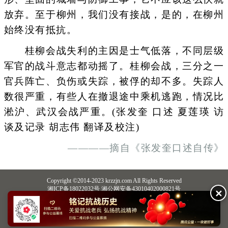
放弃。至于柳州，我们没有接战，是的，在柳州
始终没有抵抗。
桂柳会战失利的主因是士气低落，不同层级
军官的战斗意志都动摇了。桂柳会战，三分之一
官兵阵亡、负伤或失踪，被俘的却不多。失踪人
数很严重，有些人在撤退途中乘机逃跑，情况比
淞沪、武汉会战严重。(张发奎 口述 夏莲瑛 访
谈及记录 胡志伟 翻译及校注)
————摘自《张发奎口述自传》
Copyright ©2014-2023 krzzjn.com All Rights Reserved
湘ICP备18022032号 湘公网安备43010402000821号
✕
中央网信办违法和不良信息举报中心
长沙市互联网违法和不良信息举报中心
不良信息举报电话：0731-85531328 19198230121（微信同号）
纠错电话：18182129125 15116420702
QQ：2652168198