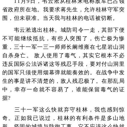
11月9日，韦云淞从桂林来电称敌军已占领
省政府所在地。我要求蒋先生，允许桂林守军突
围，但未获准。当天我与桂林的电话被切断。
韦云淞逃出桂林。城防司令一走，其部下便
不可能继续抵抗，有些人突围了，伤亡极为惨
重，三十一军一三一师师长阚维雍在七星岩山洞
自杀身亡。 敌人使用了毒气，其实它根本不必
违反国际公法诉诸这等残忍手段，要对付山洞里
的国军只须使用烟幕弹就能奏效的。在战争中发
生的事是讲不清楚的，敌人残忍极了。在那乱局
中，幸存一命就不容易了，谁能保留毒气的证
据?
三十一军这么快就弃守桂林，我也感到惊
奇。正如我已说过，桂林的有利条件是多山地
形、坚固的城墙与防御工事，它不应该这么快就