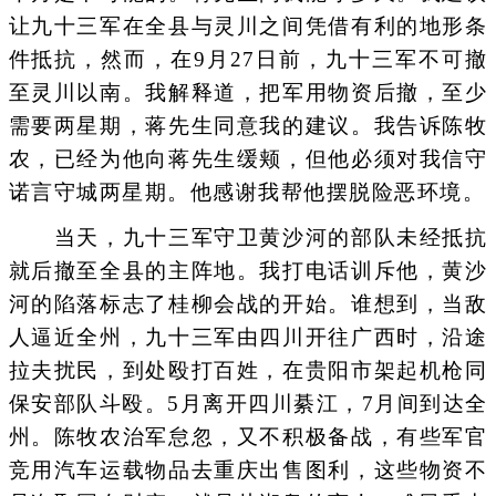
让九十三军在全县与灵川之间凭借有利的地形条
件抵抗，然而，在9月27日前，九十三军不可撤
至灵川以南。我解释道，把军用物资后撤，至少
需要两星期，蒋先生同意我的建议。我告诉陈牧
农，已经为他向蒋先生缓颊，但他必须对我信守
诺言守城两星期。他感谢我帮他摆脱险恶环境。
当天，九十三军守卫黄沙河的部队未经抵抗
就后撤至全县的主阵地。我打电话训斥他，黄沙
河的陷落标志了桂柳会战的开始。谁想到，当敌
人逼近全州，九十三军由四川开往广西时，沿途
拉夫扰民，到处殴打百姓，在贵阳市架起机枪同
保安部队斗殴。5月离开四川綦江，7月间到达全
州。陈牧农治军怠忽，又不积极备战，有些军官
竞用汽车运载物品去重庆出售图利，这些物资不