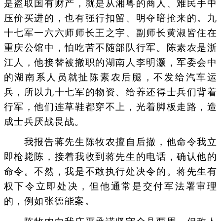
是盗取国有财产，就是从湘粤的商人、难民手中
压价买进的，也有强行扣留、明夺暗抢来的。九
十七军一六六师师长王之宇、副师长黄淑皆住在
重庆公馆中，怕吃苦不随部队行军。陈素农是浙
江人，他接替被撤职的湖南人李明灏，军委会中
的湖南系人员就扯陈素农后腿，不发给汽车运
兵，所以九十七军的物资、给养还得士兵们背着
行军，他们连草鞋都穿不上，光着脚板走路，造
成士兵厌战畏战。
我报告蒋先生陈牧农擅自后撤，他命令我立
即枪毙陈，接着我收到蒋先生的电话，确认他的
命令。不然，我是不敢执行处决令的。蒋先生有
权下令立即处决，但他通常是交付军法署审理
的，例如张德能案。