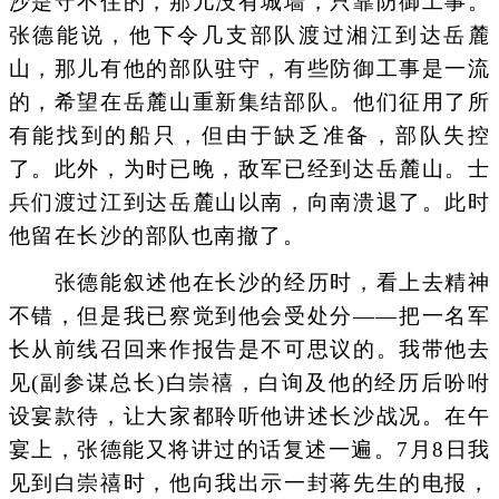
沙是守不住的，那儿没有城墙，只靠防御工事。
张德能说，他下令几支部队渡过湘江到达岳麓
山，那儿有他的部队驻守，有些防御工事是一流
的，希望在岳麓山重新集结部队。他们征用了所
有能找到的船只，但由于缺乏准备，部队失控
了。此外，为时已晚，敌军已经到达岳麓山。士
兵们渡过江到达岳麓山以南，向南溃退了。此时
他留在长沙的部队也南撤了。
张德能叙述他在长沙的经历时，看上去精神
不错，但是我已察觉到他会受处分——把一名军
长从前线召回来作报告是不可思议的。我带他去
见(副参谋总长)白崇禧，白询及他的经历后吩咐
设宴款待，让大家都聆听他讲述长沙战况。在午
宴上，张德能又将讲过的话复述一遍。7月8日我
见到白崇禧时，他向我出示一封蒋先生的电报，