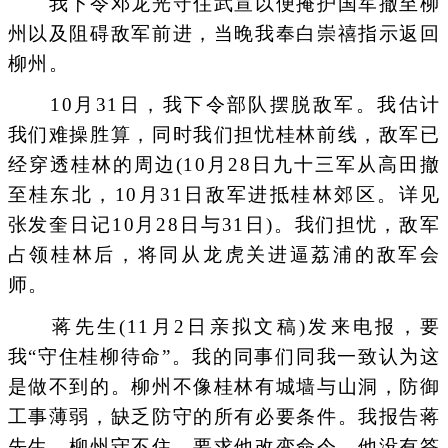
我下令邓龙光守住武宣以便掩护国军撤至柳
州以及阻碍敌军前进，当晚我奉白崇禧指示返回
柳州。
10月31日，我下令部队摆脱敌军。我估计
我们难操胜算，同时我们担忧桂林前线，敌军已
经穿透桂林的周边(10月28日九十三军从高田撤
至桂东北，10月31日敌军进抵桂林郊区。详见
张发奎日记10月28日与31日)。我们担忧，敌军
占领桂林后，将同从龙虎关进逼荔浦的敌军会
师。
蒋先生(11月2日亲拟文稿)发来电报，要
我“守住桂柳待命”。我的同事们同我一致认为这
是做不到的。柳州不像桂林有城墙与山洞，防御
工事薄弱，缺乏防守的所有必要条件。我报告蒋
先生，柳州守不住，要求他改变命令，他没有答