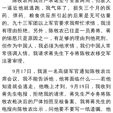
陈牧农向我庄严承诺坚守全县两周，但敌人
一逼近他就逃跑，我气坏了。损失三个月的医
药、弹药、粮食供应所引起的后果是无可估量
的。九十三军团以上军官要求我帮忙求情，我没
有理由拒绝。另外，陈牧农已往是一员勇将。蒋
的恼怒只是原因之一，有足够的理由判他死刑。
但作为中国人，我必须为他求情，我们中国人常
常强调人情。我请求蒋先生下令将陈牧农移交军
法署审理。
9月17日，我派一名高级军官通知陈牧农出
席会议。我不能告诉他，他将面临什么——若他
知道就会逃走。他晚上才到。9月19日，我收到
蒋先生电报，拒绝我的请求。蒋先生严令务将陈
牧农枪决后的尸体拍照呈核备案。我将蒋先生的
电报向陈牧农出示，问他要不要写一纸遗嘱。他