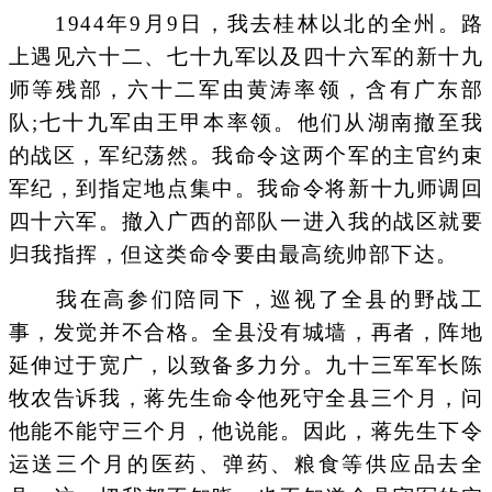
1944年9月9日，我去桂林以北的全州。路
上遇见六十二、七十九军以及四十六军的新十九
师等残部，六十二军由黄涛率领，含有广东部
队;七十九军由王甲本率领。他们从湖南撤至我
的战区，军纪荡然。我命令这两个军的主官约束
军纪，到指定地点集中。我命令将新十九师调回
四十六军。撤入广西的部队一进入我的战区就要
归我指挥，但这类命令要由最高统帅部下达。
我在高参们陪同下，巡视了全县的野战工
事，发觉并不合格。全县没有城墙，再者，阵地
延伸过于宽广，以致备多力分。九十三军军长陈
牧农告诉我，蒋先生命令他死守全县三个月，问
他能不能守三个月，他说能。因此，蒋先生下令
运送三个月的医药、弹药、粮食等供应品去全