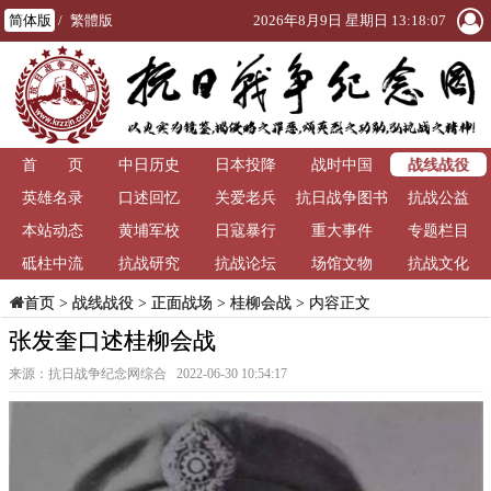
简体版
/
繁體版
2026年8月9日 星期日 13:18:08
战线战役
首 页
中日历史
日本投降
战时中国
英雄名录
口述回忆
关爱老兵
抗日战争图书
抗战公益
本站动态
黄埔军校
日寇暴行
重大事件
馆
专题栏目
砥柱中流
抗战研究
抗战论坛
场馆文物
抗战文化
>
战线战役
>
正面战场
>
桂柳会战
> 内容正文
首页
张发奎口述桂柳会战
来源：抗日战争纪念网综合 2022-06-30 10:54:17