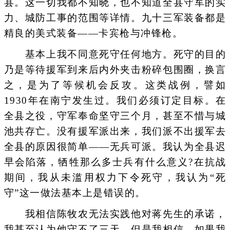
县。这一切我都不知晓，也不知道全县守军的实
力、城防工事的范围等详情。九十三军装备都是
精良的美式装备——卡宾枪与冲锋枪。
基本上我不同意死守任何地方。死守的目的
乃是等待援军到来后内外夹击粉碎包围圈，换言
之，是为了等候机会反攻。这类战例，譬如
1930年在南宁发生过。我们必须订定目标。在
全县之役，守军奉命坚守三个月，甚至不惜与城
池共存亡。没有援军派出来，我们派不出援军去
全县的原因很简单——无兵可派。我认为全县迟
早会陷落，牺牲那么多士兵有什么意义?在抗战
期间，我从未滥用权力下令死守，我认为“死
守”这一做法基本上是错误的。
我相信陈牧农无法实践他对蒋先生的承诺，
我甚至认为他守不了三天。但是我相信，如果我