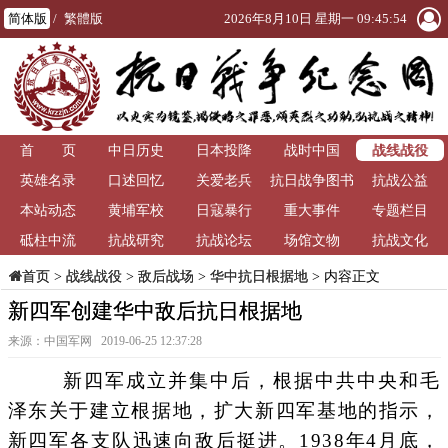
简体版
/
繁體版
2026年8月10日 星期一 09:45:54
战线战役
首 页
中日历史
日本投降
战时中国
英雄名录
口述回忆
关爱老兵
抗日战争图书
抗战公益
本站动态
黄埔军校
日寇暴行
重大事件
馆
专题栏目
砥柱中流
抗战研究
抗战论坛
场馆文物
抗战文化
>
战线战役
>
敌后战场
>
华中抗日根据地
> 内容正文
首页
新四军创建华中敌后抗日根据地
来源：中国军网 2019-06-25 12:37:28
新四军成立并集中后，根据中共中央和毛
泽东关于建立根据地，扩大新四军基地的指示，
新四军各支队迅速向敌后挺进。1938年4月底，