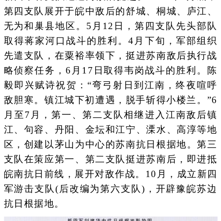
第四支队展开于皖中敌后的舒城、桐城、庐江、
无为和巢县地区。5月12日，第四支队先头部队
取得蒋家河口战斗的胜利。4月下旬，军部组织
先遣支队，在粟裕率领下，挺进苏南敌后执行战
略侦察任务，6月17日取得韦岗战斗的胜利。陈
毅即兴赋诗祝贺：“弯弓射日到江南，终夜喧呼
敌胆寒。镇江城下初遭遇，脱手斩得小楼兰。”6
月至7月，第一、第二支队相继进入江南敌后镇
江、句容、丹阳、金坛和江宁、溧水、高淳等地
区，创建以茅山为中心的苏南抗日根据地。第三
支队在策应第一、第二支队挺进苏南后，即进抵
皖南抗日前线，展开对敌作战。10月，成立新四
军游击支队(后改编为第六支队)，开辟豫皖苏边
抗日根据地。