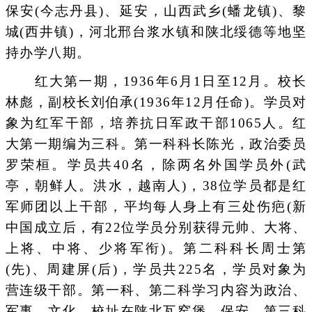
保安(今志丹县)、延安，山西武乡(蟠龙镇)、黎
城(西井镇)，河北邢台浆水镇和陕北绥德等地坚
持办学八期。
红大第一期，1936年6月1日至12月。校长
林彪，副校长刘伯承(1936年12月任命)。学员对
象为红军干部，培养抗日军政干部1065人。红
大第一期编为三科。第一科科长陈光，政治委员
罗荣桓。学员共40名，除两名外国学员外(武
亭，朝鲜人。洪水，越南人)，38位学员都是红
军师团以上干部，平均每人身上有三处伤疤(新
中国成立后，有22位学员分别获得元帅、大将、
上将、中将、少将军衔)。第二科科长周士第
(先)、周建屏(后)，学员共225名，学员对象为
营连级干部。第一科、第二科学习内容为政治、
军事、文化，校址在陕北瓦窑堡、保安。第三科