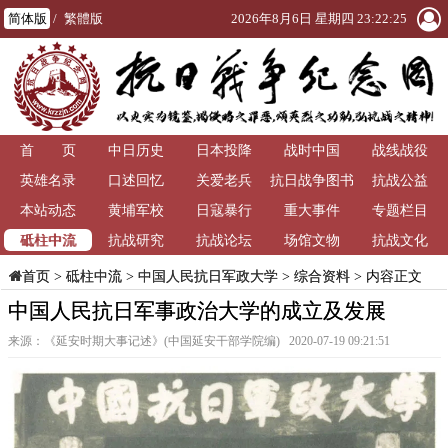
简体版
/
繁體版
2026年8月6日 星期四 23:22:26
首 页
中日历史
日本投降
战时中国
战线战役
英雄名录
口述回忆
关爱老兵
抗日战争图书
抗战公益
本站动态
黄埔军校
日寇暴行
重大事件
馆
专题栏目
砥柱中流
抗战研究
抗战论坛
场馆文物
抗战文化
>
砥柱中流
>
中国人民抗日军政大学
>
综合资料
> 内容正文
首页
中国人民抗日军事政治大学的成立及发展
来源：《延安时期大事记述》(中国延安干部学院编) 2020-07-19 09:21:51