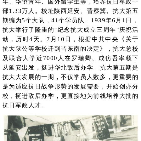
年、华侨青年、国外留学生等，培养抗日军政干
部1.33万人。校址陕西延安、晋察冀。抗大第五
期编为5个大队，41个学员队。1939年6月1日，
抗大举行了隆重的“纪念抗大成立三周年”庆祝活
动，历时4天。7月10日，根据中共中央《关于
抗大陕公等学校迁到晋东南的决定》，抗大总校
及联合大学近7000人在罗瑞卿、成仿吾率领下
从延安出发，挺进华北敌后办学。抗大第五期是
抗大大发展的一期，不仅学员人数多，更重要的
是为适应抗日战争形势的发展需要，开始创办分
校，挺进敌后办学，更直接地为前线培养大批的
抗日军政人才。