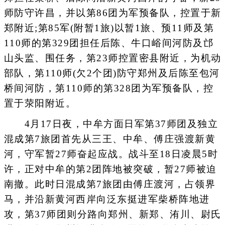
师防守许昌，并以第86团为军预备队，控置于新
郑附近;第85军(附暂1旅)以暂1旅、预11师及第
110师的第329团担任后陈、牛口峪间河防及邙
山头监、围任务，第23师控置密县附近，为机动
部队，第110师(欠2个团)防守郑州及后陈至包河
桥间河防，第110师的第328团为军预备队，控
置于荥阳附近。
4月17日夜，中牟方面日军第37师团及独立
混成第7旅团首先从三王、中牟、傅庄强渡新黄
河，守军暂27师奋起应战。战斗至18日凌晨5时
许，正对中牟的第2团阵地被突破，暂27师被迫
南撤。此时日混成第7旅团由傅庄渡河，占领界
马，并沿新黄河西岸向泛东挺进军柴桥阵地进
攻，第37师团则分路向郑州、新郑、洧川、尉氏