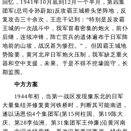
回忆，1941年10月底到12月一个半月，第四集
团军(总司令孙蔚如)反攻霸王城桥头堡阵地，反
复攻击三十余次，王忠干记到：“特别是反攻霸
王城的一次战斗中，我军冒着密集的炮火，前仆
后继，连续冲锋，阵亡官兵的遗体遍布于日军阵
地前的山坡，战况甚为惨烈。” 。但因霸王城地
势险要，黄河北岸日军炮火压制，我军缺乏重火
器和空中支援，未果。于是不得不挖壕固守，长
期监围。
中方方案
1944年初，当第一战区发现豫东北的日军
大量集结并修复黄河铁桥时，判断其可能南进，
遂以汤恩伯4个集团军(第15何柱国、第19陈大
庆、第28李仙洲、第31集团军王仲廉)沿黄河南