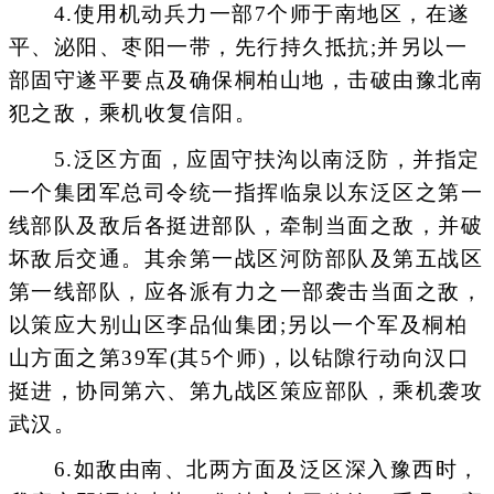
4.使用机动兵力一部7个师于南地区，在遂
平、泌阳、枣阳一带，先行持久抵抗;并另以一
部固守遂平要点及确保桐柏山地，击破由豫北南
犯之敌，乘机收复信阳。
5.泛区方面，应固守扶沟以南泛防，并指定
一个集团军总司令统一指挥临泉以东泛区之第一
线部队及敌后各挺进部队，牵制当面之敌，并破
坏敌后交通。其余第一战区河防部队及第五战区
第一线部队，应各派有力之一部袭击当面之敌，
以策应大别山区李品仙集团;另以一个军及桐柏
山方面之第39军(其5个师)，以钻隙行动向汉口
挺进，协同第六、第九战区策应部队，乘机袭攻
武汉。
6.如敌由南、北两方面及泛区深入豫西时，