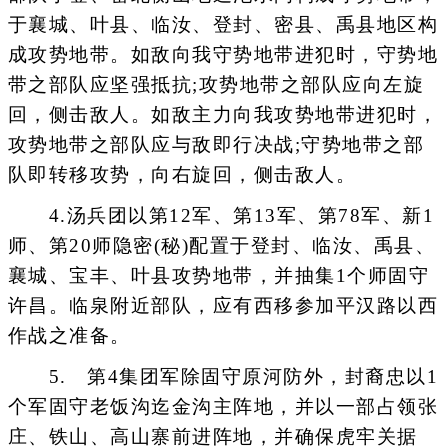
于襄城、叶县、临汝、登封、密县、禹县地区构
成攻势地带。如敌向我守势地带进犯时，守势地
带之部队应坚强抵抗;攻势地带之部队应向左旋
回，侧击敌人。如敌主力向我攻势地带进犯时，
攻势地带之部队应与敌即行决战;守势地带之部
队即转移攻势，向右旋回，侧击敌人。
4.汤兵团以第12军、第13军、第78军、新1
师、第20师隐密(秘)配置于登封、临汝、禹县、
襄城、宝丰、叶县攻势地带，并抽集1个师固守
许昌。临泉附近部队，应有西移参加平汉路以西
作战之准备。
5. 第4集团军除固守原河防外，封裔忠以1
个军固守老饭沟迄金沟主阵地，并以一部占领张
庄、铁山、高山寨前进阵地，并确保虎牢关据