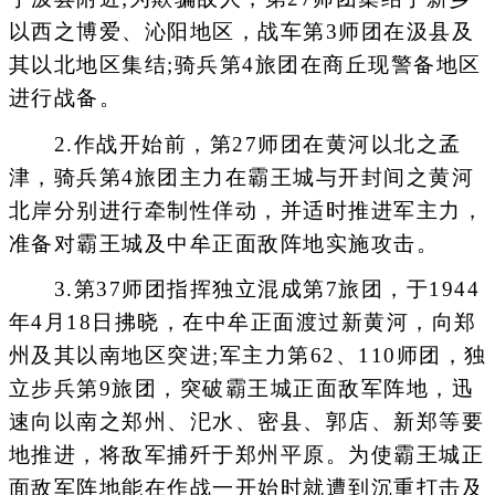
以西之博爱、沁阳地区，战车第3师团在汲县及
其以北地区集结;骑兵第4旅团在商丘现警备地区
进行战备。
2.作战开始前，第27师团在黄河以北之孟
津，骑兵第4旅团主力在霸王城与开封间之黄河
北岸分别进行牵制性佯动，并适时推进军主力，
准备对霸王城及中牟正面敌阵地实施攻击。
3.第37师团指挥独立混成第7旅团，于1944
年4月18日拂晓，在中牟正面渡过新黄河，向郑
州及其以南地区突进;军主力第62、110师团，独
立步兵第9旅团，突破霸王城正面敌军阵地，迅
速向以南之郑州、汜水、密县、郭店、新郑等要
地推进，将敌军捕歼于郑州平原。为使霸王城正
面敌军阵地能在作战一开始时就遭到沉重打击及