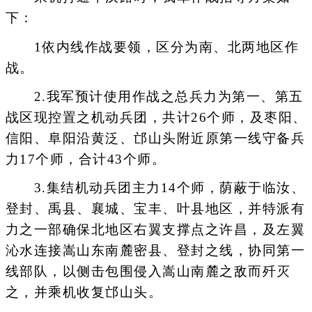
下：
1依内线作战要领，区分为南、北两地区作
战。
2.我军预计使用作战之总兵力为第一、第五
战区现控置之机动兵团，共计26个师，及枣阳、
信阳、阜阳沿黄泛、邙山头附近原第一线守备兵
力17个师，合计43个师。
3.集结机动兵团主力14个师，荫蔽于临汝、
登封、禹县、襄城、宝丰、叶县地区，并特派有
力之一部确保北地区右翼支撑点之许昌，及左翼
沁水连接嵩山东南麓密县、登封之线，协同第一
线部队，以侧击包围侵入嵩山南麓之敌而歼灭
之，并乘机收复邙山头。