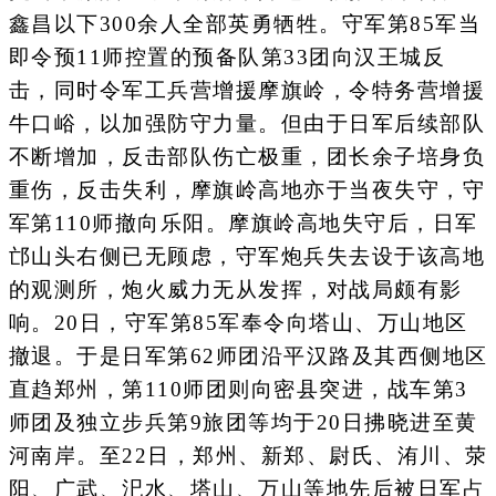
鑫昌以下300余人全部英勇牺牲。守军第85军当
即令预11师控置的预备队第33团向汉王城反
击，同时令军工兵营增援摩旗岭，令特务营增援
牛口峪，以加强防守力量。但由于日军后续部队
不断增加，反击部队伤亡极重，团长余子培身负
重伤，反击失利，摩旗岭高地亦于当夜失守，守
军第110师撤向乐阳。摩旗岭高地失守后，日军
邙山头右侧已无顾虑，守军炮兵失去设于该高地
的观测所，炮火威力无从发挥，对战局颇有影
响。20日，守军第85军奉令向塔山、万山地区
撤退。于是日军第62师团沿平汉路及其西侧地区
直趋郑州，第110师团则向密县突进，战车第3
师团及独立步兵第9旅团等均于20日拂晓进至黄
河南岸。至22日，郑州、新郑、尉氏、洧川、荥
阳、广武、汜水、塔山、万山等地先后被日军占