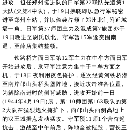
进攻。担任郑州挺进队的日军第22联队先遣第1
大队(欠第4中队)，于19日拂晓即以急行军秘密
进至郑州车站，并以偷袭占领了郑州北门附近城
墙一角。日军第37师团主力及混成第7旅团亦于
19日晚进至尉氏以北。守军暂15军遂突围南
退，至薛店集结整顿。
铁路桥方面日军第12军主力在中牟方面日军
开始进攻后，乘守军注意力集中于中牟方面之
机，于18日夜利用夜色掩护，逐次经黄河铁桥潜
至南岸邙山头桥头堡阵地，接近攻击准备位置。
为解除南进时的侧背威胁，进攻开始前一日
(1944年4月19日)晨，第110师团第163联队的第
2大队在猛烈炮火掩护下，向邙山头西侧高地上
的汉王城据点发动猛攻。守军预11师1个营奋起
抗击，激战至中午前后，阵地全被摧毁，营长王