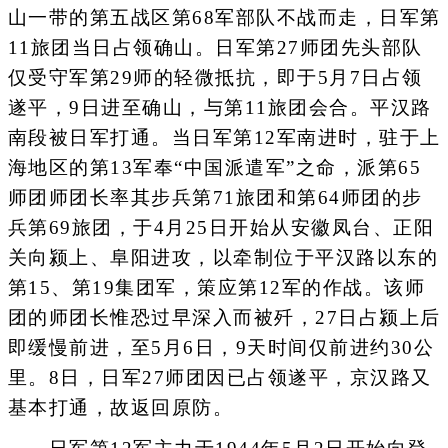
山一带的第五战区第68军部队不战而走，日军第
11旅团当日占领确山。日军第27师团先头部队
仅受守军第29师的轻微抵抗，即于5月7日占领
遂平，9日进至确山，与第11旅团会合。平汉路
南段被日军打通。当日军第12军南进时，驻于上
海地区的第13军奉“中国派遣军”之命，派第65
师团师团长率其步兵第71旅团和第64师团的步
兵第69旅团，于4月25日开始从安徽凤台、正阳
关向颍上、阜阳进攻，以牵制位于平汉路以东的
第15、第19集团军，策应第12军的作战。该师
团的师团长惟恐过早深入而被歼，27日占颍上后
即缓慢前进，至5月6日，9天时间仅前进约30公
里。8日，日军27师团因已占领遂平，京汉路又
基本打通，故返回原防。