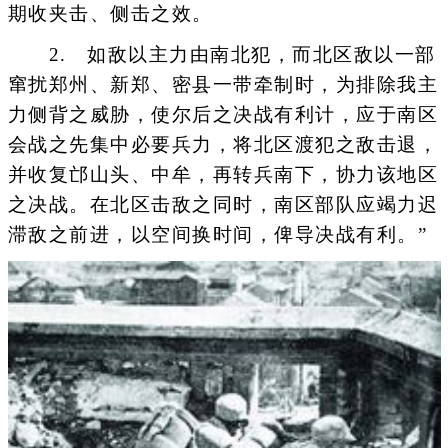
期收夹击、侧击之效。
2. 如敌以主力由南北犯，而北区敌以一部
窜扰郑州、新郑、密县一带牵制时，为排除我主
力侧背之威胁，使尔后之决战有利计，应于南区
会战之先集中必要兵力，将北区渡犯之敌击退，
并收复邙山头、中牟，再转兵南下，协力该地区
之决战。在北区击敌之同时，南区部队应竭力迟
滞敌之前进，以空间换时间，俾导决战有利。”