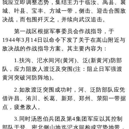
我应立即调整态势，集结主力于临汝、禹县、襄
城、叶县、宝丰、方城一带，侧击、迎击合围敌
决战，而包围歼灭之，并续向武汉追击。
第一战区根据军事委员会作战指导，于
1944年3月14日以命令下发了关于在嵩山附近与
敌决战的作战指导方案。其主要内容为：
1.扶沟、汜水间河(黄河)、泛(新黄河)防部
队，应力阻敌人渡泛及突围(注：阻止日军强渡
黄河突破河防阵地)。
2.如敌渡泛突围成功时，河、泛防部队应凭
借许昌、洧川、长葛、新郑、郑州、荥阳一带据
点，疲惫敌人。
3.同时汤恩伯兵团及第4集团军应以其控制
部队于登、密北侧山地迄汜水间构成守势地带，