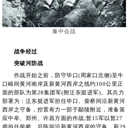
豫中会战
战争经过
突破河防战
作战开始之前，防守毕口(周家口北侧)至牛
口峪间黄河南岸及新黄河西岸之线约100公里正
面的部队为第28集团军(附泛东挺进军)。其兵力
部署为：泛东挺进军担任毕口、柴桥间沿新黄河
西岸之守备，控置有力一部于鄢陵附近，准备策
应中牟、郑州、许昌方面的作战;暂15军以暂27
师担任柴桥、后陈间沿新黄河西岸的守备，新29