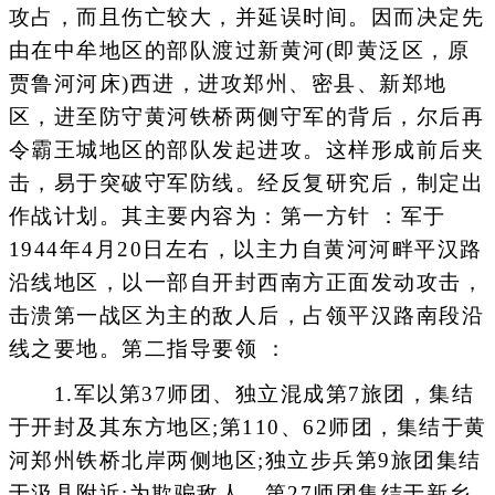
攻占，而且伤亡较大，并延误时间。因而决定先
由在中牟地区的部队渡过新黄河(即黄泛区，原
贾鲁河河床)西进，进攻郑州、密县、新郑地
区，进至防守黄河铁桥两侧守军的背后，尔后再
令霸王城地区的部队发起进攻。这样形成前后夹
击，易于突破守军防线。经反复研究后，制定出
作战计划。其主要内容为：第一方针 ：军于
1944年4月20日左右，以主力自黄河河畔平汉路
沿线地区，以一部自开封西南方正面发动攻击，
击溃第一战区为主的敌人后，占领平汉路南段沿
线之要地。第二指导要领 ：
1.军以第37师团、独立混成第7旅团，集结
于开封及其东方地区;第110、62师团，集结于黄
河郑州铁桥北岸两侧地区;独立步兵第9旅团集结
于汲县附近;为欺骗敌人，第27师团集结于新乡