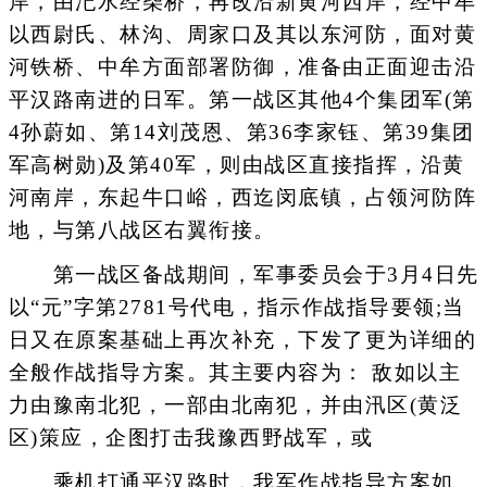
岸，由汜水经柴桥，再改沿新黄河西岸，经中牟
以西尉氏、林沟、周家口及其以东河防，面对黄
河铁桥、中牟方面部署防御，准备由正面迎击沿
平汉路南进的日军。第一战区其他4个集团军(第
4孙蔚如、第14刘茂恩、第36李家钰、第39集团
军高树勋)及第40军，则由战区直接指挥，沿黄
河南岸，东起牛口峪，西迄闵底镇，占领河防阵
地，与第八战区右翼衔接。
第一战区备战期间，军事委员会于3月4日先
以“元”字第2781号代电，指示作战指导要领;当
日又在原案基础上再次补充，下发了更为详细的
全般作战指导方案。其主要内容为： 敌如以主
力由豫南北犯，一部由北南犯，并由汛区(黄泛
区)策应，企图打击我豫西野战军，或
乘机打通平汉路时，我军作战指导方案如