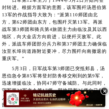
日军第12军主力于1944年5月2日开始向登
封转进。根据方面军的意图，该军围歼汤恩伯第
13军的作战指导大致为：“派第110师团由北
方，第62师团由东方，包围歼灭第13军。再派
战车第3师团和骑兵第4旅团主力由临汝及其以西
地区，向大金店方向前进，以便歼灭敌军。此
外，派战车师团部分兵力和第37师团主力确保临
汝至长埠街道路附近要冲，尽力围歼向南撤退的
重庆军。”
5月3日，日军战车第3师团已突抵郏县，汤
恩伯急令第85军将登封防务移交刚到的第9军，
迅速增援临汝，协同47师守备城防。与此同时，
守军第38军亦令第17师一部协同新35师向已拥
✕
入至方家岭附近的日第110师团进攻。但在守军
部署尚未就绪之际，日军第110师团已于5月4日