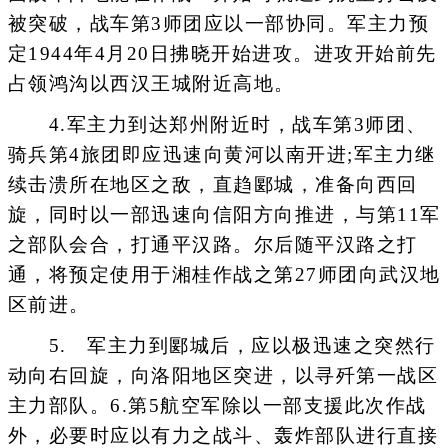
被突破，战车第3师团应以一部协同。军主力预
定1944年4月20日拂晓开始进攻。进攻开始前先
占领鸿沟以西汉王城附近高地。
4.军主力到达郑州附近时，战车第3师团、
骑兵第4旅团即应迅速向黄河以南开进;军主力继
续击溃所在地区之敌，直趋郾城，准备向西回
旋，同时以一部迅速向信阳方向推进，与第11军
之部队会合，打通平汉路。尔后随平汉路之打
通，将预定使用于湘桂作战之第27师团向武汉地
区前进。
5. 军主力到郾城后，应以极迅速之突然行
动向右回旋，向洛阳地区突进，以寻歼第一战区
主力部队。6.第5航空军除以一部支援此次作战
外，必要时应以有力之战斗、轰炸部队进行直接