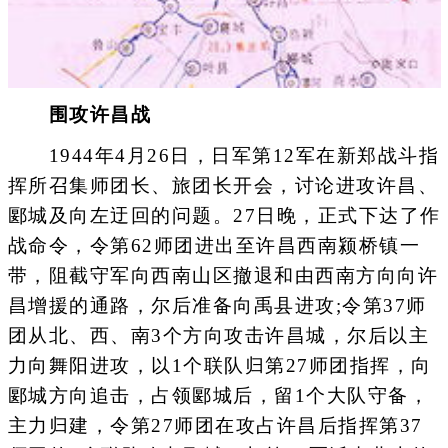
围攻许昌战
1944年4月26日，日军第12军在新郑战斗指
挥所召集师团长、旅团长开会，讨论进攻许昌、
郾城及向左迂回的问题。27日晚，正式下达了作
战命令，令第62师团进出至许昌西南颍桥镇一
带，阻截守军向西南山区撤退和由西南方向向许
昌增援的通路，尔后准备向禹县进攻;令第37师
团从北、西、南3个方向攻击许昌城，尔后以主
力向舞阳进攻，以1个联队归第27师团指挥，向
郾城方向追击，占领郾城后，留1个大队守备，
主力归建，令第27师团在攻占许昌后指挥第37