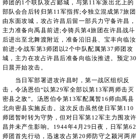
师团的1个联队攻占郾城，与第11军派出北上的
部队会合后转归第11军指挥;令独立混成第7旅团
由东面攻城，攻占许昌后留一部兵力守备许昌，
主力准备向禹县前进;令骑兵第4旅团在许昌战斗
后进出至北舞渡附近，准备沿旧县、宝丰向临汝
前进;令战车第3师团以2个中队配属第37师团攻
城，主力在攻占许昌后准备向临汝推进。预定30
日晨开始攻击。
当日军部署进攻许昌时，第一战区组织反
击，令汤恩伯“以第29军全部以第13军两师击灭
密县之敌”。汤恩伯令第13军配属暂16师由禹县
北向密县实施反击。这次反击虽然使日军第110
师团暂时转为守势，但对日军第12军主力围攻许
昌并未产生影响。1944年4月29日夜，日军第62
师团首先行动，迅速攻占第20师防守之颍河两岸