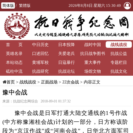
简体版
/
繁體版
2026年8月8日 星期六 15:30:51
战线战役
首 页
中日历史
日本投降
战时中国
英雄名录
口述回忆
关爱老兵
抗日战争图书
抗战公益
本站动态
黄埔军校
日寇暴行
重大事件
馆
专题栏目
砥柱中流
抗战研究
抗战论坛
场馆文物
抗战文化
>
战线战役
>
正面战场
>
22次会战
> 内容正文
首页
豫中会战
来源：抗战纪念网综合 2018-09-01 01:37:32
豫中会战是日军打通大陆交通线的1号作战
(中方称豫湘桂会战)计划的一部分，日方称该阶
段为“京汉作战”或“河南会战”，日华北方面军司