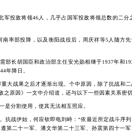
北军投敌将领46人，几乎占国军投敌将领总数的二分之
。
南率部投降，以及衡阳战役后，周庆祥等5人随方先
胡国臣和政治部主任安光勋相继于1937年和193
44年降日。
重大战果之后才逐渐出现。个中原因，除了抗战和二
领投敌之原因》一文中介绍道，还与以下一些因素关系密
一是分割使用，使其无法相互照应。
。抗战伊始，何应钦即电刘峙：“依最近所定战斗序列
唐式遵第二十一军、潘文华第二十三军、孙震第四十一军