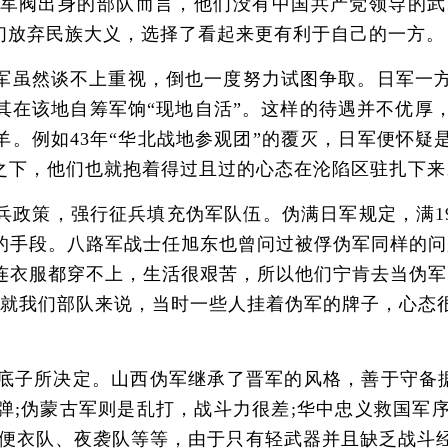
阀出身的部队而言，他们没有中国共产党领导的武
们放弃民族大义，选择了看起来更有利于自己的一方。
虽然谈不上重视，倒也一度努力试图争取。日军一方
其在该地自筹军饷“现地自活”。这样的待遇并不优厚
羊。例如43年“华北战地参观团”的覆灭，日军便怀疑
之下，他们也就抱着得过且过的心态在沦陷区驻扎下来
策，强行征兵填充伪军队伍。伪满日军规定，满19
的手段。八路军战士任旭东也曾问过被俘伪军同样的问
连衣服都穿不上，生活很艰苦，所以他们宁肯去当伪军
“就我们部队来说，当时一些人挂着伪军的牌子，心态
所决定。山西伪军继承了晋军的风格，善于守备据点
弹;伪蒙古军则是乱打，战斗力很差;华中忠义救国军
，便衣队、夜袭队等等，由于只有轻武器并且缺乏战斗