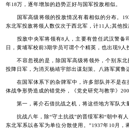
年18万，逐年增加的趋势正好与国军投敌相似。
国军高级将领的投敌情况有着相似的分布。1939
东北军投敌将领人数仅次于西北军，计11人;其他
投敌中央军将领有8人，主要有曾任武汉警备司令
日，黄埔军校前3期学员可谓个个精英，也出现9人
不容忽视的是，除国军高级将领外，个别东北抗日
投降日军，为消灭杨靖宇部出谋划策。八路军冀鲁边军
在国军体系下的杂牌军中，许多部队并不是在抗
体战争形势造成的错觉外，《党史研究与教学》200
第一，蒋介石借抗战之机，将这些地方军队大量
抗战八年，除“守土抗战”的晋绥军和“朝中有人
东北军系以各军为单位分散使用。”1937年10