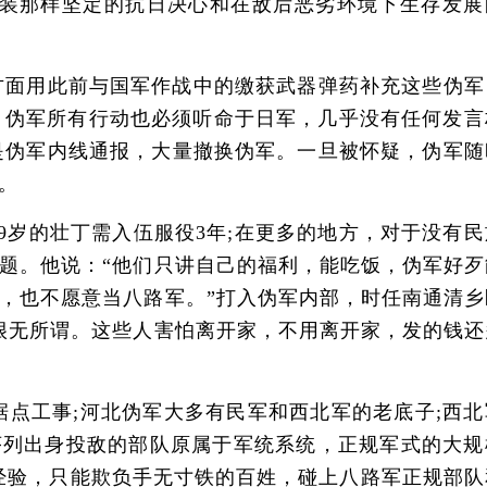
装那样坚定的抗日决心和在敌后恶劣环境下生存发展
面用此前与国军作战中的缴获武器弹药补充这些伪军
，伪军所有行动也必须听命于日军，几乎没有任何发言
是伪军内线通报，大量撤换伪军。一旦被怀疑，伪军随
。
岁的壮丁需入伍服役3年;在更多的地方，对于没有民
题。他说：“他们只讲自己的福利，能吃饭，伪军好歹
，也不愿意当八路军。”打入伪军内部，时任南通清乡
很无所谓。这些人害怕离开家，不用离开家，发的钱还
工事;河北伪军大多有民军和西北军的老底子;西北
序列出身投敌的部队原属于军统系统，正规军式的大规
经验，只能欺负手无寸铁的百姓，碰上八路军正规部队