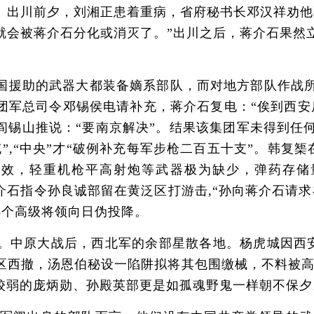
。出川前夕，刘湘正患着重病，省府秘书长邓汉祥劝他
就会被蒋介石分化或消灭了。”出川之后，蒋介石果然
援助的武器大都装备嫡系部队，而对地方部队作战所
团军总司令邓锡侯电请补充，蒋介石复电：“俟到西安
，阎锡山推说：“要南京解决”。结果该集团军未得到任
,“中央”才“破例补充每军步枪二百五十支”。韩复榘在
失效，轻重机枪平高射炮等武器极为缺少，弹药存储
介石指令孙良诚部留在黄泛区打游击,“孙向蒋介石请
8个高级将领向日伪投降。
原大战后，西北军的余部星散各地。杨虎城因西安事
区西撤，汤恩伯秘设一陷阱拟将其包围缴械，不料被高
较弱的庞炳勋、孙殿英部更是如孤魂野鬼一样朝不保夕