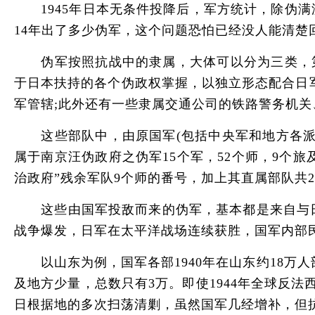
1945年日本无条件投降后，军方统计，除伪满洲
14年出了多少伪军，这个问题恐怕已经没人能清楚回
伪军按照抗战中的隶属，大体可以分为三类，第一
于日本扶持的各个伪政权掌握，以独立形态配合日
军管辖;此外还有一些隶属交通公司的铁路警务机关
这些部队中，由原国军(包括中央军和地方各派军
属于南京汪伪政府之伪军15个军，52个师，9个旅及
治政府”残余军队9个师的番号，加上其直属部队共
这些由国军投敌而来的伪军，基本都是来自与日军
战争爆发，日军在太平洋战场连续获胜，国军内部
以山东为例，国军各部1940年在山东约18万人部队
及地方少量，总数只有3万。即使1944年全球反
日根据地的多次扫荡清剿，虽然国军几经增补，但抗战结