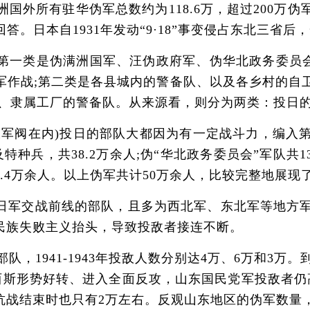
国外所有驻华伪军总数约为118.6万，超过200万
答。日本自1931年发动“9·18”事变侵占东北三省
类是伪满洲国军、汪伪政府军、伪华北政务委员会军
军作战;第二类是各县城内的警备队、以及各乡村的自
、隶属工厂的警备队。从来源看，则分为两类：投日的
阀在内)投日的部队大都因为有一定战斗力，编入第
特种兵，共38.2万余人;伪“华北政务委员会”军队共1
2.4万余人。以上伪军共计50万余人，比较完整地展
交战前线的部队，且多为西北军、东北军等地方军。受
民族失败主义抬头，导致投敌者接连不断。
，1941-1943年投敌人数分别达4万、6万和3万。
法西斯形势好转、进入全面反攻，山东国民党军投敌者
束时也只有2万左右。反观山东地区的伪军数量，1940年