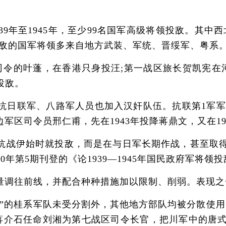
年至1945年，至少99名国军高级将领投敌。其中西
投敌的国军将领多来自地方武装、军统、晋绥军、粤系
的叶蓬，在香港只身投汪;第一战区旅长贺凯宪在河
投敌。
联军、八路军人员也加入汉奸队伍。抗联第1军军需部长
区司令员邢仁甫，先在1943年投降蒋鼎文，又在19
战伊始时就投敌，而是在与日军长期作战，甚至取得
0年第5期刊登的《论1939—1945年国民政府军将
调往前线，并配合种种措施加以限制、削弱。表现之
”的桂系军队未受分割外，其他地方部队均被分散使用
月，蒋介石任命刘湘为第七战区司令长官，把川军中的