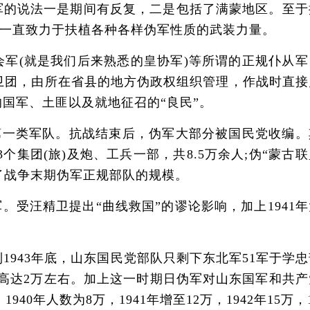
伪军的说法一是期间有反复，二是包括了满蒙地区。至于
后，一直致力于扶植各种各样伪军性质的武装力量。
(就是我们后来熟悉的皇协军)等所谓的正规仆从军
卫团，由所在省县的地方伪政权组织管理，作战时直接
国军、土匪以及就地征召的“良民”。
一类军队。抗战结束后，伪军大部分被国民党收编。
3个集团(旅)及炮、工兵一部，共8.5万余人;伪“蒙古
现了战争末期伪军正规部队的规模。
汪精卫提出“曲线救国”的谬论影响，加上1941年
到1943年底，山东国民党部队只剩下东北军51军于学
仍高达2万左右。加上这一时期日伪军对山东国军和共产
人数为8万，1941年增至12万，1942年15万，1