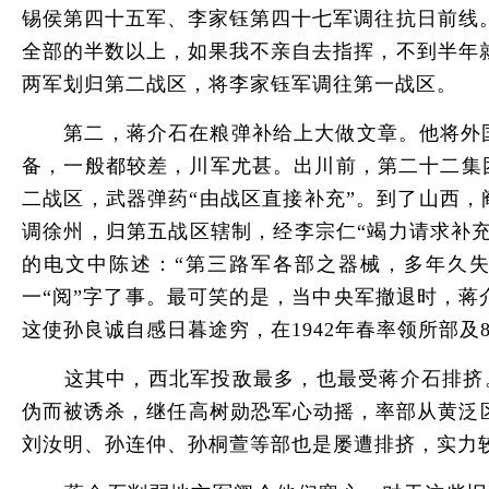
锡侯第四十五军、李家钰第四十七军调往抗日前线
全部的半数以上，如果我不亲自去指挥，不到半年
两军划归第二战区，将李家钰军调往第一战区。
第二，蒋介石在粮弹补给上大做文章。他将外国
备，一般都较差，川军尤甚。出川前，第二十二集
二战区，武器弹药“由战区直接补充”。到了山西
调徐州，归第五战区辖制，经李宗仁“竭力请求补充”
的电文中陈述：“第三路军各部之器械，多年久
一“阅”字了事。最可笑的是，当中央军撤退时，蒋
这使孙良诚自感日暮途穷，在1942年春率领所部及
这其中，西北军投敌最多，也最受蒋介石排挤。中
伪而被诱杀，继任高树勋恐军心动摇，率部从黄泛
刘汝明、孙连仲、孙桐萱等部也是屡遭排挤，实力