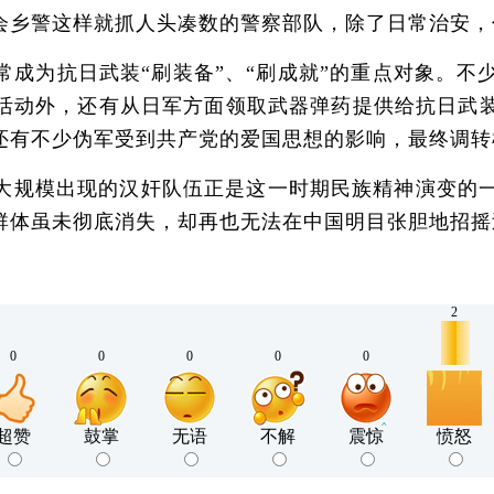
会乡警这样就抓人头凑数的警察部队，除了日常治安，
为抗日武装“刷装备”、“刷成就”的重点对象。不
活动外，还有从日军方面领取武器弹药提供给抗日武装
还有不少伪军受到共产党的爱国思想的影响，最终调转
规模出现的汉奸队伍正是这一时期民族精神演变的一
群体虽未彻底消失，却再也无法在中国明目张胆地招摇
2
0
0
0
0
0
超赞
鼓掌
无语
不解
震惊
愤怒