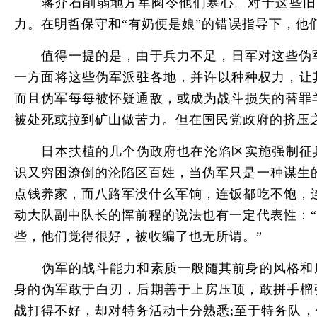
蒋介石削弱地方军阀令他们寒心。对于这些旧军
力。在明哲保守和“有奶便是娘”的错误指导下，他
值得一提的是，由于兵力不足，日军对这些伪军
一方面将这些伪军派驻各地，并许以种种权力，让
而且伪军每每被怀疑通敌，或成为战斗损失的替罪
被处死或拉到矿山做苦力。但在国民党政府的挤压
日本扶植的几个伪政府也在沦陷区实施强制征兵政
识又穷困潦倒的沦陷区百姓，当伪军只是一种谋生
点钱养家，而八路军没什么军饷，连饭都吃不饱，
动大队副中队长的恽前程的说法也有一定代表性：
些，他们觉得很好，被收编了也无所谓。”
伪军的战斗能力和素质一般随其前身的风格和底子
身的伪军敢于白刃，后期善于上房压顶，敢拼手榴
战打得不好，却对特务活动十分熟悉;至于特务队