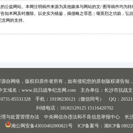
的公益网站。本网注明稿件来源为其他媒体与网站的文/ 图等稿件均为
告知本网及时撤除。以史实为镜鉴，揭侵略之罪恶；颂英烈之功勋，弘抗
纪念网的支持。
容源自网络，版权归原作者所有，如有侵犯您的原创版权请告知
中文域名：www.抗日战争纪念网.com 主办单位：长沙市抗战
-85531328 手机：19198230121（微信同号） QQ：2652168198
纠错电话：18182129125 15116420702
受理与处置管理办法
中央网信办违法和不良信息举报中心
长
湘公网安备43010402000821号
ICP备案号：
湘ICP备18022