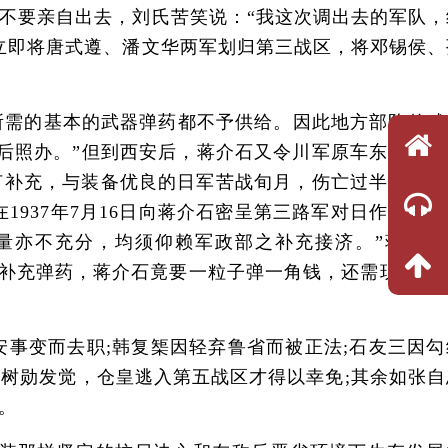
不要亲自出去，刘氏苦笑说：“我这次调出去的军队，
立即将唐式遵、潘文华两军划归第三战区，将邓锡侯、
需的基本的武器弹药都不予供给。因此地方部队的武
后照办。”但到西安后，蒋介石又令川军原车东开，划
何补充，与装备优良的日军苦战旬月，伤亡过半。随后
1937年7月16日向蒋介石密呈第三路军对日作战准
量亦不充分，均须仰赖军政部之补充接济。”蒋介石
求补充弹药，蒋介石竟要一粒子弹一角钱，还需现款交易
变而去职;韩复榘因轻弃鲁省而被正法;石友三因勾
树勋发觉，仓皇逃入第五战区才得以幸免;其余如张自
。