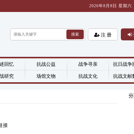
2026年8月8日 星期六 10
搜索
注 册
述回忆
抗战公益
战争寻亲
抗日战争
战研究
场馆文物
抗战文化
抗战文献
分
链接