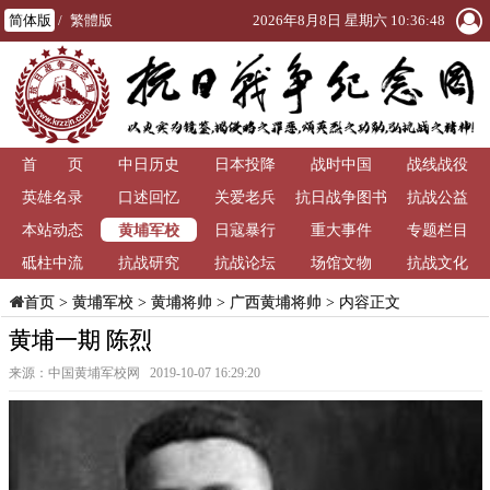
简体版
/
繁體版
2026年8月8日 星期六 10:36:48
首 页
中日历史
日本投降
战时中国
战线战役
英雄名录
口述回忆
关爱老兵
抗日战争图书
抗战公益
黄埔军校
本站动态
日寇暴行
重大事件
馆
专题栏目
砥柱中流
抗战研究
抗战论坛
场馆文物
抗战文化
>
黄埔军校
>
黄埔将帅
>
广西黄埔将帅
> 内容正文
首页
黄埔一期 陈烈
来源：中国黄埔军校网 2019-10-07 16:29:20