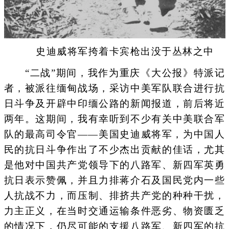
史迪威将军挎着卡宾枪出没于丛林之中
“二战”期间，我作为重庆《大公报》特派记
者，被派往缅甸战场，采访中美军队联合进行抗
日斗争及开辟中印缅公路的新闻报道，前后将近
两年。这期间，我有幸听到不少有关中美联合军
队的最高司令官——美国史迪威将军，为中国人
民的抗日斗争作出了不少杰出贡献的佳话，尤其
是他对中国共产党领导下的八路军、新四军英勇
抗日表示赞佩，并且力排蒋介石及国民党内一些
人抗战不力，而压制、排挤共产党的种种干扰，
力主正义，在当时交通运输条件恶劣、物资匮乏
的情况下，仍尽可能的支援八路军、新四军的抗