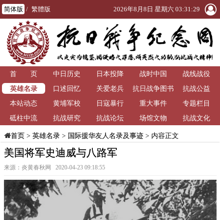
简体版
/
繁體版
2026年8月8日 星期六 03:31:30
首 页
中日历史
日本投降
战时中国
战线战役
英雄名录
口述回忆
关爱老兵
抗日战争图书
抗战公益
本站动态
黄埔军校
日寇暴行
重大事件
馆
专题栏目
砥柱中流
抗战研究
抗战论坛
场馆文物
抗战文化
>
英雄名录
>
国际援华友人名录及事迹
> 内容正文
首页
美国将军史迪威与八路军
来源：炎黄春秋网 2020-04-23 09:18:55