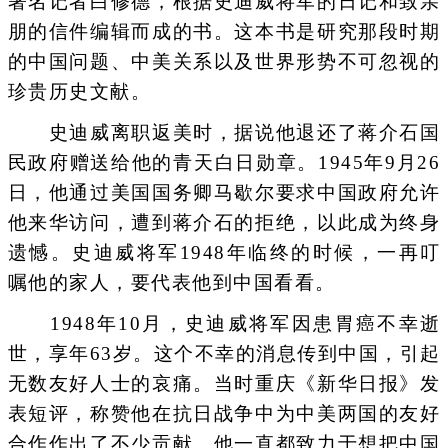
著名记者白修德，根据史迪威将军的日记和致亲
朋的信件编辑而成的书。这本书是研究那段时期
的中国问题、中美关系以及世界形势不可忽视的
珍贵历史文献。
史迪威离职返美时，据说他退还了蒋介石国
民政府赠送给他的青天白日勋章。1945年9月26
日，他通过美国国务卿马歇尔要求中国政府允许
他来华访问，遭到蒋介石的拒绝，以此成为终身
遗憾。史迪威将军1948年临终的时候，一再叮
嘱他的家人，要代表他到中国看看。
1948年10月，史迪威将军因患胃癌不幸逝
世，享年63岁。这个不幸的消息传到中国，引起
无数友好人士的哀痛。当时重庆《新华日报》发
表短评，称赞他在抗日战争中为中美两国的友好
合作作出了不少贡献。他一直都致力于想把中国