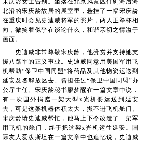
宋庆龄女士告别。坐落在北京风景区什刹海后海
北沿的宋庆龄故居的展室里，悬挂了一幅宋庆龄
在重庆时会见史迪威将军的照片，两人正举杯相
向，微笑着似乎在谈论什么，和谐亲切之情溢于
画面。
史迪威非常尊敬宋庆龄，他赞赏并支持她支
援八路军的正义事业。史迪威同意用美国军用飞
机帮助“保卫中国同盟”将药品及其他物资运送到
延安及各解放区去。曾担任过“保卫中国同盟”办
公厅主任、宋庆龄秘书廖梦醒在一篇文章中说，
有一次国外捐赠一架大型x光机要运送到延安
去，可是这架机器体积太大，搬不进飞机舱门。
宋庆龄请史迪威帮忙，他马上下令改造了一架军
用飞机的舱门，终于把这架x光机运往延安。国
际友人爱泼斯坦在一篇文章中也追忆说，史迪威