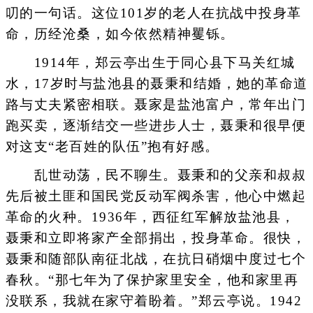
叨的一句话。这位101岁的老人在抗战中投身革
命，历经沧桑，如今依然精神矍铄。
1914年，郑云亭出生于同心县下马关红城
水，17岁时与盐池县的聂秉和结婚，她的革命道
路与丈夫紧密相联。聂家是盐池富户，常年出门
跑买卖，逐渐结交一些进步人士，聂秉和很早便
对这支“老百姓的队伍”抱有好感。
乱世动荡，民不聊生。聂秉和的父亲和叔叔
先后被土匪和国民党反动军阀杀害，他心中燃起
革命的火种。1936年，西征红军解放盐池县，
聂秉和立即将家产全部捐出，投身革命。很快，
聂秉和随部队南征北战，在抗日硝烟中度过七个
春秋。“那七年为了保护家里安全，他和家里再
没联系，我就在家守着盼着。”郑云亭说。1942