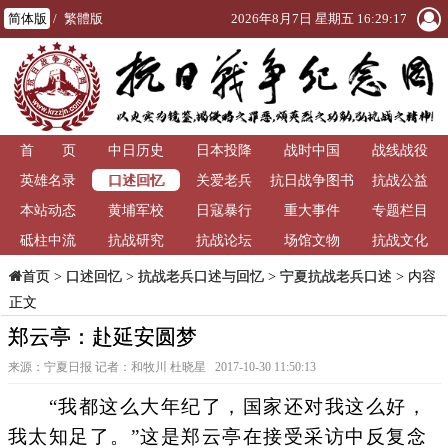
简体版
/
繁體版
2026年8月7日 星期五 16:29:17
首 页
中日历史
日本投降
战时中国
战线战役
口述回忆
英雄名录
关爱老兵
抗日战争图书
抗战公益
本站动态
黄埔军校
日寇暴行
重大事件
馆
专题栏目
砥柱中流
抗战研究
抗战论坛
场馆文物
抗战文化
>
口述回忆
>
抗战老兵口述与回忆
>
宁夏抗战老兵口述
> 内容
首页
正文
郑云亭：赴延安圆梦
来源：宁夏日报 记者：和牧川 杜晓星 2017-10-30 11:50:13
“我都这么大年纪了，国家还对我这么好，
我太知足了。”这是郑云亭在接受采访中反复念