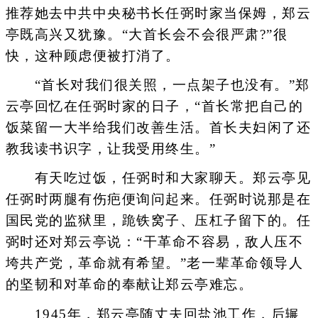
推荐她去中共中央秘书长任弼时家当保姆，郑云
亭既高兴又犹豫。“大首长会不会很严肃?”很
快，这种顾虑便被打消了。
“首长对我们很关照，一点架子也没有。”郑
云亭回忆在任弼时家的日子，“首长常把自己的
饭菜留一大半给我们改善生活。首长夫妇闲了还
教我读书识字，让我受用终生。”
有天吃过饭，任弼时和大家聊天。郑云亭见
任弼时两腿有伤疤便询问起来。任弼时说那是在
国民党的监狱里，跪铁窝子、压杠子留下的。任
弼时还对郑云亭说：“干革命不容易，敌人压不
垮共产党，革命就有希望。”老一辈革命领导人
的坚韧和对革命的奉献让郑云亭难忘。
1945年，郑云亭随丈夫回盐池工作，后辗