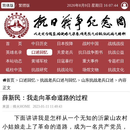
简体版
/
繁體版
2026年8月9日 星期日 16:07:45
首 页
中日历史
日本投降
战时中国
战线战役
口述回忆
英雄名录
关爱老兵
抗日战争图书
抗战公益
本站动态
黄埔军校
日寇暴行
重大事件
馆
专题栏目
砥柱中流
抗战研究
抗战论坛
场馆文物
抗战文化
>
口述回忆
>
抗战老兵口述与回忆
>
山东抗战老兵口述
> 内容
首页
正文
薛新民：我走向革命道路的过程
来源：烽火HOME 2023-01-11 11:49:43
下面讲讲我是怎样从一个无知的沂蒙山农村
小姑娘走上了革命的道路，成为一名共产党员，