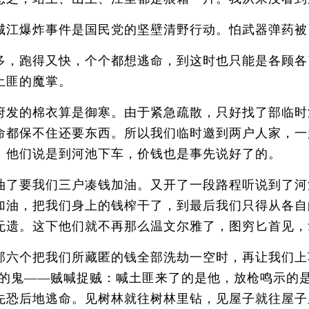
江爆炸事件是国民党的坚壁清野行动。怕武器弹药被
，跑得又快，个个都想逃命，到这时也只能是各顾各
土匪的魔掌。
发的棉衣算是御寒。由于紧急疏散，只好找了部临时
命都保不住还要东西。所以我们临时邀到两户人家，一
。他们说是到河池下车，价钱也是事先说好了的。
了要我们三户凑钱加油。又开了一段路程听说到了河
加油，把我们身上的钱榨干了，到最后我们只得从各自
无遗。这下他们就不再那么温文尔雅了，图穷匕首见，
六个把我们所藏匿的钱全部洗劫一空时，再让我们上
搞的鬼——贼喊捉贼：喊土匪来了的是他，放枪鸣示的
先恐后地逃命。见树林就往树林里钻，见屋子就往屋子