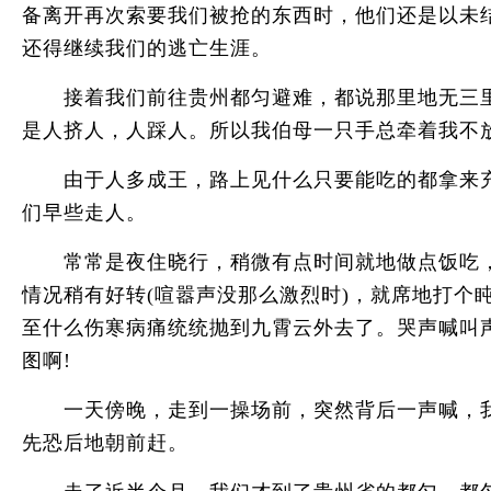
备离开再次索要我们被抢的东西时，他们还是以未
还得继续我们的逃亡生涯。
接着我们前往贵州都匀避难，都说那里地无三里
是人挤人，人踩人。所以我伯母一只手总牵着我不
由于人多成王，路上见什么只要能吃的都拿来充
们早些走人。
常常是夜住晓行，稍微有点时间就地做点饭吃，完
情况稍有好转(喧嚣声没那么激烈时)，就席地打个
至什么伤寒病痛统统抛到九霄云外去了。哭声喊叫
图啊!
一天傍晚，走到一操场前，突然背后一声喊，我
先恐后地朝前赶。