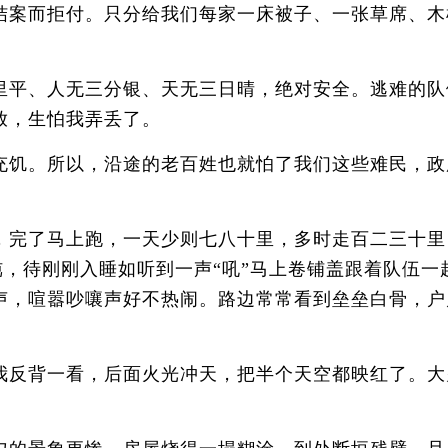
结案而拒付。只分给我们每家一床被子、一张草席、木
平、人无三分银、天无三日晴，绝对安全。逃难的队
放，生怕我弄丢了。
饥。所以，沿途的老百姓也就怕了我们这些难民，政
了马上跑，一天少则七八十里，多时走百二三十里 
盹，待刚刚入睡如听到一声“吼”马上卷铺盖跟着队伍
声，喧嚣吵嚷声好不热闹。路边常常看到垒垒白骨，户
反背一看，后面火光冲天，把半个天空都映红了。大