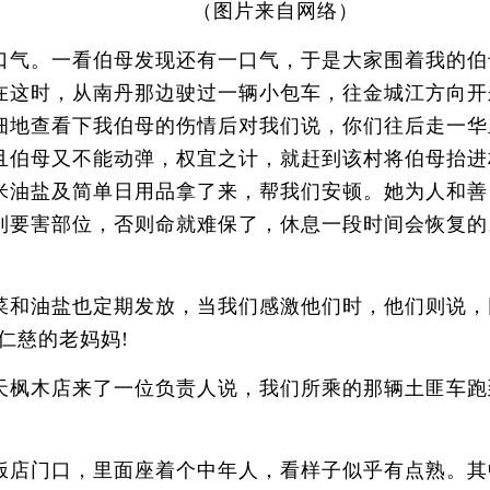
（图片来自网络）
气。一看伯母发现还有一口气，于是大家围着我的伯
在这时，从南丹那边驶过一辆小包车，往金城江方向开
细地查看下我伯母的伤情后对我们说，你们往后走一华
且伯母又不能动弹，权宜之计，就赶到该村将伯母抬进
米油盐及简单日用品拿了来，帮我们安顿。她为人和善
到要害部位，否则命就难保了，休息一段时间会恢复的
和油盐也定期发放，当我们感激他们时，他们则说，
仁慈的老妈妈!
枫木店来了一位负责人说，我们所乘的那辆土匪车跑
。
门口，里面座着个中年人，看样子似乎有点熟。其中