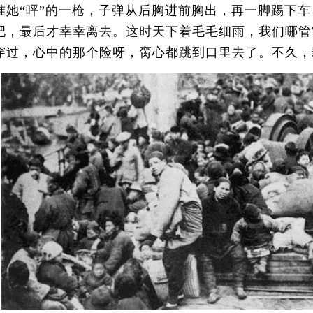
准她“呯”的一枪，子弹从后胸进前胸出，再一脚踢下
吧，最后才幸幸离去。这时天下着毛毛细雨，我们哪管
穿过，心中的那个险呀，脔心都跳到口里去了。不久，