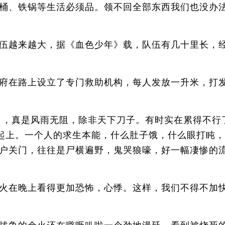
桶、铁锅等生活必须品。领不回全部东西我们也没办
伍越来越大，据《血色少年》载，队伍有几十里长，
府在路上设立了专门救助机构，每人发放一升米，打
，真是风雨无阻，除非天下刀子。有时实在累得不行
一起上。一个人的求生本能，什么肚子饿，什么眼打盹
户关门，往往是尸横遍野，鬼哭狼嚎，好一幅凄惨的
火在晚上看得更加恐怖，心悸。这样，我们不得不加