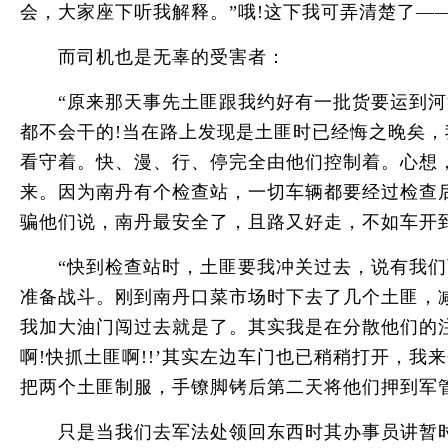
会，大家座下听我解释。”哦!这下我可弄清楚了—
而司机也是无辜的受害者：
“原来那天事先土匪跟我约好有一批货要运到河池
都不会干的!当在路上发现是土匪时已经悔之晚矣
看守着。快、漫、行、停完全由他们控制着。心想
来。因为南丹有个检查站，一切车辆都要经过检查
骗他们说，南丹最安全了，且路又好走，不如车开
“快到检查站时，土匪要我冲关过去，说有我们两
准备战斗。刚到南丹口菜市场时下去了几个土匪，
我加大油门闯过去就是了。其实我是在分散他们的
啊!快抓土匪啊!!’其实左边车门也已稍稍打开，
把两个土匪制服，手镣脚铐后第二天将他们押到军
只是当我们去军法处领回东西时其办事员讲暂时