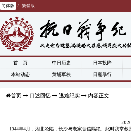
简体版
/
繁體版
首 页
中日历史
日本投降
本站动态
黄埔军校
日寇暴行
口述回忆
逃难纪实
内容正文
首页
20
1944年4月，湘北沦陷，长沙与老家音信隔绝。此时我堂叔