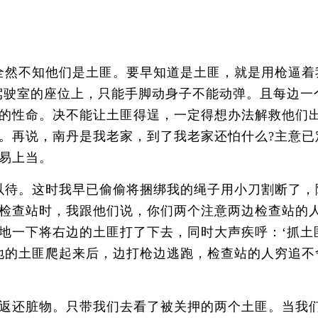
然不知他们是土匪。要早知道是土匪，就是用枪逼着
驾驶室的座位上，只能手脚动身子不能动弹。且每边一
的性命。决不能让土匪得逞，一定得想办法解救他们
。再说，南丹是我老家，到了我老家还怕什么?主意已
易上当。
待。这时我早已偷偷将捆绑我的绳子用小刀割断了，
检查站时，我跟他们说，你们两个注意两边检查站的
地一下将右边的土匪打了下去，同时大声疾呼：‘抓土
倒地的土匪爬起来后，边打枪边逃跑，检查站的人穷追不
返还脏物。只带我们去看了被关押的两个土匪。当我