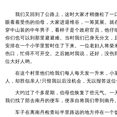
我们又回到了公路上，这时大家才稍微松了一口
眼看着受伤的伯母，大家进退维谷，一筹莫展。就
穿中山装的中年男子，看样子是个政府官员，他仔
你们也可以到那里避避难。当时我们已身无分文，
安排在一个小学里暂时住了下来。一位老妇人将柴
伤口，忙得不可开交。之后她对我说，还好，没伤
位大好人哟。
在这个村里他们给我们每人每天发一升米，小菜
人，却胜似亲人!只恨我以后没机会，无以报答这位
大约过了个多星期，伯母也恢复了些元气。一天
我们找了部去南丹的便车，便亲自将我们带到南丹
车子在离南丹检查站半里路远的地方停在一个饭店