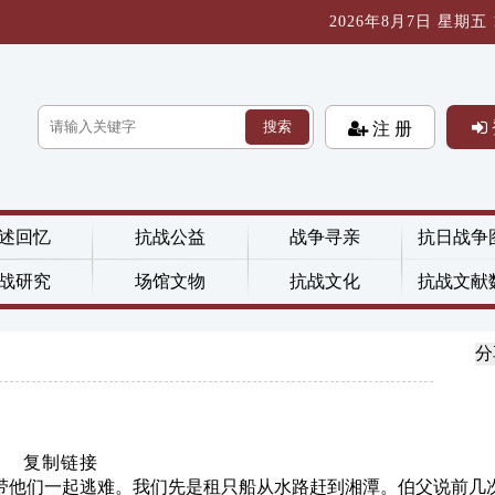
2026年8月7日 星期五 13
搜索
注 册
述回忆
抗战公益
战争寻亲
抗日战争
战研究
场馆文物
抗战文化
抗战文献
分
：
复制链接
带他们一起逃难。我们先是租只船从水路赶到湘潭。伯父说前几