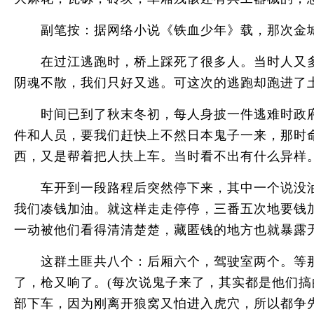
副笔按：据网络小说《铁血少年》载，那次金城
在过江逃跑时，桥上踩死了很多人。当时人又多
阴魂不散，我们只好又逃。可这次的逃跑却跑进了
时间已到了秋末冬初，每人身披一件逃难时政府
件和人员，要我们赶快上不然日本鬼子一来，那时
西，又是帮着把人扶上车。当时看不出有什么异样
车开到一段路程后突然停下来，其中一个说没油
我们凑钱加油。就这样走走停停，三番五次地要钱
一动被他们看得清清楚楚，藏匿钱的地方也就暴露
这群土匪共八个：后厢六个，驾驶室两个。等那
了，枪又响了。(每次说鬼子来了，其实都是他们
部下车，因为刚离开狼窝又怕进入虎穴，所以都争