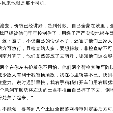
—原来他就是那个司机。
去，价钱已经讲好，货到付款。自己全蒙在鼓里，全
，我已经被他们牢牢控制住了，用绳子严严实实地绑在
，这下遭了，不仅自己的命保不了，还害了他们三家人
后方可放行，且检查站人多，要想解救，非检查站不可
到南丹算了，他们竟然答应了去南丹，哪知他们这么容
个在你左右护着你不用怕。他们两个荷枪实弹严阵以
减少敌人有利于我智擒顽敌，我在心里窃笑不已。快到
注意力。说时迟那里快，我右手稍稍打开车门用右脚猛
我来个急刹车顺势将左边的土匪不推而自己摔了下去。
管处关了起来。”
不能领，要等到八个土匪全部落网待审判定案后方可