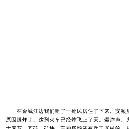
在金城江边我们租了一处民房住了下来。安顿后不
原因爆炸了。这列火车已经炸飞上了天。爆炸声、
大麻花，瓦砾，砖块，车厢残骸还有兵工器械的，