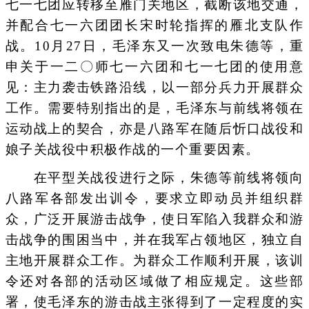
七一七团应转移至雁门关地区，截断该地交通，
并配合七一六团团长宋时轮指挥的雁北支队作
战。10月27日，毛泽东又一次致电朱德等，重
申关于一二〇师七一六团和七一七团的使用意
见：主力袭击铁路沿线，以一部分兵力开展群众
工作。需要特别指出的是，毛泽东与前线将领在
运动战上的契合，亦是八路军在随后忻口战役和
娘子关战役中积极作战的一个重要因素。
在平型关战役进行之际，朱德等前线将领向
八路军各部发出训令，要求立即动员并组织群
众，广泛开展游击战争，使日军陷入我群众和游
击战争的围困当中，并在我军占领地区，独立自
主地开展群众工作。为群众工作顺利开展，该训
令还对各部的活动区域做了相应规定。这些部
署，使毛泽东的游击战主张得到了一定程度的实