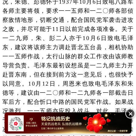
况，朱德、彭德怀于1937年10月6日致电八路军
各师主要将领，要求一一五师和一二〇师各部侦
察敌情地形，切断交通，配合国民党军袭击进攻
之敌，并尽可能于11日以前完成各项准备。关于
一二九师，朱、彭二人亦于10月6日致电毛泽
东，建议将该师主力调赴晋北五台县，相机协助
一一五师作战，太行山脉的群众工作改由该师教
导营负责。毛泽东最初设想虽是一二九师主力开
赴晋东南，但在接到前方这一意见后，也很快予
以同意。10月12日，周恩来也致电毛泽东和朱
德等，建议由一二〇师和一二九师各一部截击日
军后方，配合忻口中路的国民党军作战。如果战
况激烈，一一五师亦应投入战斗。对此，毛泽东
✕
于10月14日复电同意。上述前后方往来电文再
次表明，在1937年10月中上旬，毛泽东和朱