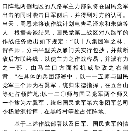
口阵地两侧地区的八路军主力部队将在国民党军
出击的同时袭击日军侧后，并得到对方的认可。
当天，周恩来将该作战计划电告毛泽东和朱德等
人。根据会谈结果，国民党第二战区对八路军的
作战任务做出如下规定：“以十八集团军之林、
贺各师，分由平型关及雁门关实行包抄，并截断
敌后方联络线，以使主力之作战容易，并派有力
之一部，由马兰口方面相机威胁敌之右侧
背。”在具体的兵团部署中，以一一五师与国民
党军三个师为右翼军，统归朱德指挥，在五台山
等处占领阵地;以一二〇师与国民党军两个师又
一个旅为左翼军，统归国民党军第六集团军总司
令杨爱源指挥，在黑峪村等处占领阵地。
基于上述作战部署以及日军、国民党军的情