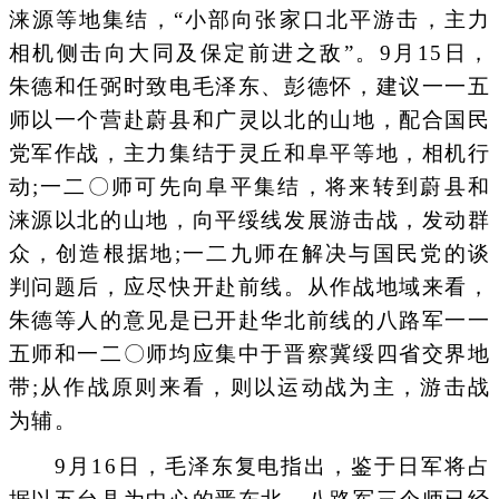
涞源等地集结，“小部向张家口北平游击，主力
相机侧击向大同及保定前进之敌”。9月15日，
朱德和任弼时致电毛泽东、彭德怀，建议一一五
师以一个营赴蔚县和广灵以北的山地，配合国民
党军作战，主力集结于灵丘和阜平等地，相机行
动;一二〇师可先向阜平集结，将来转到蔚县和
涞源以北的山地，向平绥线发展游击战，发动群
众，创造根据地;一二九师在解决与国民党的谈
判问题后，应尽快开赴前线。从作战地域来看，
朱德等人的意见是已开赴华北前线的八路军一一
五师和一二〇师均应集中于晋察冀绥四省交界地
带;从作战原则来看，则以运动战为主，游击战
为辅。
9月16日，毛泽东复电指出，鉴于日军将占