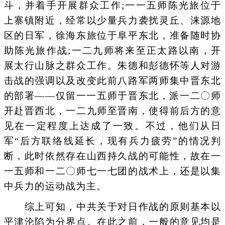
斗，并着手开展群众工作;一一五师陈光旅位于
上寨镇附近，经常以少量兵力袭扰灵丘、涞源地
区的日军，徐海东旅位于阜平东北，准备随时协
助陈光旅作战;一二九师将来至正太路以南，开
展太行山脉之群众工作。朱德和彭德怀等人对游
击战的强调以及改变此前八路军两师集中晋东北
的部署——仅留一一五师于晋东北，派一二〇师
开赴晋西北，一二九师至晋南，使得前后方的意
见在一定程度上达成了一致。不过，他们从日
军“后方联络线延长，现有兵力疲劳”的情况判
断，此时依然存在山西持久战的可能性，故在一
一五师和一二〇师七一七团的战术上，还是以集
中兵力的运动战为主。
综上可知，中共关于对日作战的原则基本以
平津沦陷为分界点。在此之前，一般的意见均是