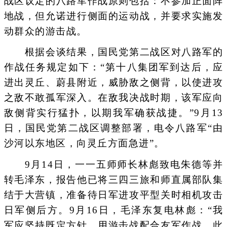
战区议定的八路军作战原则包括：不参加正面阵
地战，但允诺进行侧面的运动战，并要求实施发
动群众的游击战。
根据会谈结果，国民党第二战区对八路军的
作战任务规定如下：“第十八集团军到达后，应
进出灵丘、蔚县附近，威胁敌之侧背，以使进攻
之敌不敢孤军深入。在敌我决战时期，该军应向
敌侧背实行猛扑，以期我军确获战捷。”9月13
日，国民党第二战区调整部署，电令八路军“由
沙河以东地区，向灵丘方面急进”。
9月14日，一一五师师长林彪致电朱德等并
转毛泽东，报告他已将三四三旅和师直属部队集
结于大营镇，准备待日军进攻平型关时相机攻击
日军侧后方。9月16日，毛泽东复电林彪：“我
军应坚持既定方针，用游击战配合友军作战。此