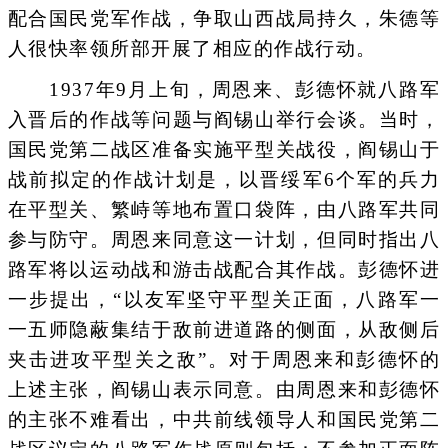
配合国民党军作战，争取山西战局持久，朱德等
人很快率领所部开展了相应的作战行动。
1937年9月上旬，周恩来、彭德怀就八路军
入晋后的作战等问题与阎锡山举行会谈。当时，
国民党第二战区准备实施平型关战役，阎锡山于
战前拟定的作战计划是，以晋绥军6个军的兵力
在平型关、繁峙等地布置口袋阵，由八路军共同
参与防守。周恩来同意这一计划，但同时指出八
路军将以运动战和游击战配合其作战。彭德怀进
一步提出，“以友军坚守平型关正面，八路军一
一五师隐蔽集结于敌前进道路的侧面，从敌侧后
夹击进攻平型关之敌”。对于周恩来和彭德怀的
上述主张，阎锡山表示同意。由周恩来和彭德怀
的主张不难看出，中共前线领导人和国民党第二