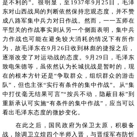
是不利的”。很明显，至1937年9月25日，毛泽
东对山西战局的判断依然保持悲观态度，并不赞
成八路军集中兵力对日作战。然而，一一五师在
平型关的作战事实则从另一个侧面表明，集中兵
力作战也可能在避免较大消耗的情况下有所作
为，故毛泽东在9月26日收到林彪的捷报之后，
逐渐改变了对运动战的态度。9月29日，毛泽东
致电朱德等，虽依然认为长城抗战是暂时的，现
在的根本方针还是“争取群众，组织群众的游击
队”，但也主张“实行有条件的集中作战”。从“集
中打仗毫无结果可言”“按兵不动，隐蔽目标”到
重新承认可实施“有条件的集中作战”，应当可以
看出毛泽东态度的微妙变化。
在此之后，国民政府为保卫太原，积极备
战，除调卫立煌四个半师入晋，与晋绥军布防忻