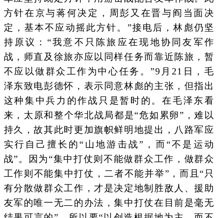
方针在京与蒋何决定，周彭又在晋与阎当面决
定，基本不应动摇此方针。”接电后，林彪仍坚
持原议：“我意不只陈旅应在现地协同友军作
战，师直及徐旅亦应以同样任务而靠近陈旅，暂
不应以做群众工作为中心任务。”9月21日，毛
泽东致电彭德怀，表示同意林彪的主张，但指出
这种集中兵力的作战只是暂时的。在毛泽东看
来，太原和整个华北战局都是“危如累卵”，难以
持久，故其此时更加旗帜鲜明地提出，八路军应
实行自己擅长的“山地游击战”，而“不是运动
战”。因为“集中打仗则不能做群众工作，做群众
工作则不能集中打仗，二者不能并举”，而且“只
有分散做群众工作，才是决定地制胜敌人、援助
友军的唯一无二的办法，集中打仗在目前是毫无
结果可言的”，所以要“以创造根据地为主，而不