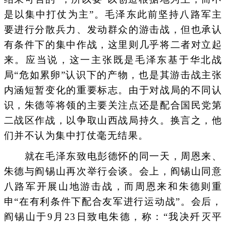
是以集中打仗为主”。毛泽东此前坚持八路军主
要进行分散兵力、发动群众的游击战，但也承认
有条件下的集中作战，这里则几乎将二者对立起
来。应当说，这一主张既是毛泽东基于华北战
局“危如累卵”认识下的产物，也是其游击战主张
内涵短暂变化的重要标志。由于对战局的不同认
识，朱德等将领的主要关注点还是配合国民党第
二战区作战，以争取山西战局持久。换言之，他
们并不认为集中打仗毫无结果。
就在毛泽东致电彭德怀的同一天，周恩来、
朱德与阎锡山再次举行会谈。会上，阎锡山同意
八路军开展山地游击战，而周恩来和朱德则重
申“在有利条件下配合友军进行运动战”。会后，
阎锡山于9月23日致电朱德，称：“我决歼灭平