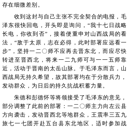
存在细微差别。
收到这封与自己主张不完全契合的电报，毛
泽东很快回电，开头即是询问，“我十七日战略
长电，你收到否”，接着便重申对山西战局的看
法，“敌于太原，志在必得，此时部署应远看一
步”，坚持一二〇师不应再去晋东北，而应尽快
转进至晋西北，将来一二九师可与一一五师靠
近，活动于晋南的太岳山脉。于毛泽东而言，山
西战局无持久希望，故其部署均在于分散兵力，
发动群众，为日后的持久抗战积蓄力量。
朱德和彭德怀等将领接受了毛泽东的意见，
部分调整了此前的部署：一二〇师主力向左云县
方向袭击，发动晋西北等地群众，王震率三五九
旅七一七团开赴五台县东北地区，适时参加战