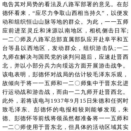
电告其对局势的看法及八路军部署的意见。在彭
德怀看来，“应尽力争取山西相当持久”，以便发
动和组织恒山山脉等地的群众。为此，一一五师
应前进至灵丘和涞源以南地区，相机侧击日军;
一二〇师及八路军总部直属部队应开赴阜平和五
台等县以西地区，发动群众，组织游击队;一二
九师在解决与国民党的谈判问题后，应速赴晋西
北，并以小部分兵力向绥远方面开展游击战争。
该电表明，彭德怀对战局的估计较毛泽东乐观，
故倾向于将一一五师和一二〇师集中于晋东北进
行运动战和游击战，而由一二九师开赴晋西北。
此外，若将该电与1937年9月15日朱德和任弼时
致毛泽东、彭德怀的电报相较则能够发现，朱
德、彭德怀等前线将领虽然都准备将一一五师和
一二〇师使用于晋东北，但具体的活动区域其实