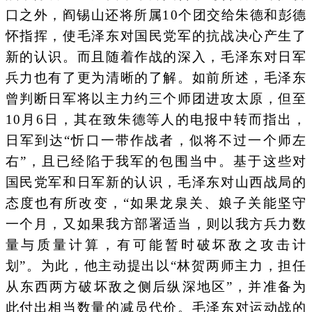
口之外，阎锡山还将所属10个团交给朱德和彭德
怀指挥，使毛泽东对国民党军的抗战决心产生了
新的认识。而且随着作战的深入，毛泽东对日军
兵力也有了更为清晰的了解。如前所述，毛泽东
曾判断日军将以主力约三个师团进攻太原，但至
10月6日，其在致朱德等人的电报中转而指出，
日军到达“忻口一带作战者，似将不过一个师左
右”，且已经陷于我军的包围当中。基于这些对
国民党军和日军新的认识，毛泽东对山西战局的
态度也有所改变，“如果龙泉关、娘子关能坚守
一个月，又如果我方部署适当，则以我方兵力数
量与质量计算，有可能暂时破坏敌之攻击计
划”。为此，他主动提出以“林贺两师主力，担任
从东西两方破坏敌之侧后纵深地区”，并准备为
此付出相当数量的减员代价。毛泽东对运动战的