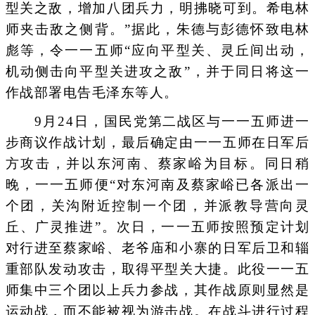
型关之敌，增加八团兵力，明拂晓可到。希电林
师夹击敌之侧背。”据此，朱德与彭德怀致电林
彪等，令一一五师“应向平型关、灵丘间出动，
机动侧击向平型关进攻之敌”，并于同日将这一
作战部署电告毛泽东等人。
9月24日，国民党第二战区与一一五师进一
步商议作战计划，最后确定由一一五师在日军后
方攻击，并以东河南、蔡家峪为目标。同日稍
晚，一一五师便“对东河南及蔡家峪已各派出一
个团，关沟附近控制一个团，并派教导营向灵
丘、广灵推进”。次日，一一五师按照预定计划
对行进至蔡家峪、老爷庙和小寨的日军后卫和辎
重部队发动攻击，取得平型关大捷。此役一一五
师集中三个团以上兵力参战，其作战原则显然是
运动战，而不能被视为游击战。在战斗进行过程