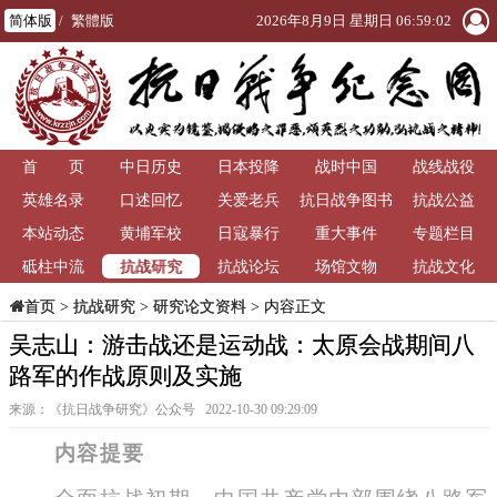
简体版
/
繁體版
2026年8月9日 星期日 06:59:04
首 页
中日历史
日本投降
战时中国
战线战役
英雄名录
口述回忆
关爱老兵
抗日战争图书
抗战公益
本站动态
黄埔军校
日寇暴行
重大事件
馆
专题栏目
抗战研究
砥柱中流
抗战论坛
场馆文物
抗战文化
>
抗战研究
>
研究论文资料
> 内容正文
首页
吴志山：游击战还是运动战：太原会战期间八
路军的作战原则及实施
来源：《抗日战争研究》公众号 2022-10-30 09:29:09
内容提要