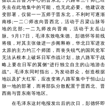
据以五台县为中心的晋东北，八路军三个师已经
失去在此地集中的可能，也无此必要。他建议改
变部署，仅留一一五师于晋东北，不利时可逐渐
南移;一二〇师改向晋西北，活动于吕梁山脉等
地的北部;一二九师改向晋南，活动于太岳山
脉。9月17日，毛泽东致电朱德、彭德怀等前线
将领，对其主张做进一步阐释称，华北日军进攻
太原的主力约三个师团，而丧失锐气的国民党军
无法从根本上破坏日军作战计划，故八路军于战
略上要在日军的翼侧“进行独立自主的山地游击
战”。毛泽东同时指出，为发动群众，创造根据
地以及扩大红军，应改变将八路军集中于恒山山
脉一地的部署，而将部队分散配置于晋西北、晋
西南与晋东南等地区。
在毛泽东这封电报发出后的次日，彭德怀即