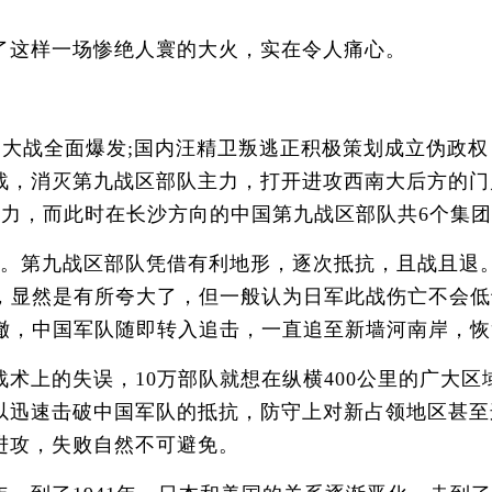
这样一场惨绝人寰的大火，实在令人痛心。
界大战全面爆发;国内汪精卫叛逃正积极策划成立伪政
战，消灭第九战区部队主力，打开进攻西南大后方的门
力，而此时在长沙方向的中国第九战区部队共6个集团军
第九战区部队凭借有利地形，逐次抵抗，且战且退。
人，显然是有所夸大了，但一般认为日军此战伤亡不会低
后撤，中国军队随即转入追击，一直追至新墙河南岸，
上的失误，10万部队就想在纵横400公里的广大区
以迅速击破中国军队的抵抗，防守上对新占领地区甚至
进攻，失败自然不可避免。