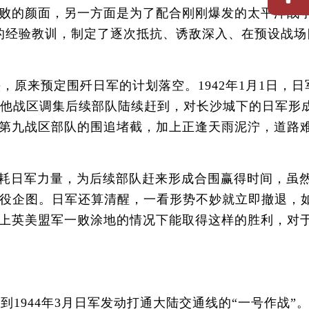
败的颜面，另一方面是为了配合刚刚爆发的太平洋战
的经验教训，制定了逐次抵抗、诱敌深入、在预设战场
原来预定围歼日军的计划落空。1942年1月1日，日
其他战区调集后续部队陆续赶到，对长沙城下的日军形
第九战区部队的围追堵截，加上正逢天雨泥泞，道路
。
耗日军力量，为后续部队赶来形成合围赢得时间，虽
战役企图。日军还算清醒，一看形势不妙就立即撤退，
上英美盟军一败涂地的情况下能取得这样的胜利，对
1944年3月日军发动打通大陆交通线的“一号作战”