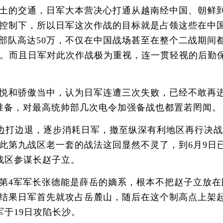
土的交通，日军大本营决心打通从越南经中国、朝鲜
控制下，所以日军这次作战的目标就是占领这些在中
部队高达50万，不仅在中国战场甚至在整个二战期间
阳。而且日军对此次作战极为重视，连一贯轻视的后勤
悦和骄傲当中，认为日军连遭三次失败，已经不敢再
准备，对最高统帅部几次电令加强备战也都置若罔闻。
，边打边退，逐步消耗日军，撤至纵深有利地区再行决
此第九战区老一套的战法这回显然不灵了，到6月9日
战区参谋长赵子立。
4军军长张德能是薛岳的嫡系，根本不把赵子立放在
结果日军首先就攻占岳麓山，随后在这个制高点上架
于19日攻陷长沙。