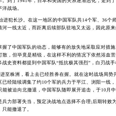
到了1941年，日本和美国的关系逐渐恶化，走到了
平洋战场。
始进犯长沙。在这一地区的中国军队共14个军、36个
墙河一线太近，而距离后续部队驻地又太远，因此原来
了中国军队的动态，能够有的放失地采取应对措施。
被打散，但毕竟是精锐，在这样不利的情况下依然浴血
多战史资料都提到中国军队“抵抗极其强烈”，白刃战
进至株洲，看上去已经胜券在握。就在这时战场局势
区已经陆续调集了约10个军的兵力于平江、浏阳一线
只能被迫向北撤退，中国军队随即展开追击，于10月
力部署失当，预定决战地点选择不合理;后期转败为
，只能撤退了。