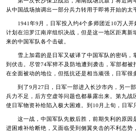
第一次长沙保卫战后，湖南战场沉寂了将近两年。
从中国战场抽调出一部分兵力转用于即将开始的太
1941年9月，日军投入约4个多师团近10万人开
计划在汨罗江南岸组织决战，但是这一地区距离新
来的中国军队各个击破。
雪上加霜的是日军又破译了中国军队的密码，掌握
到伏击。尽管74军猝不及防地遭到袭击，军部都
在全面被动的地位，但抵抗还是相当顽强，日军很
到了9月27日，日军一部进入长沙市内，另一部
兵力不足，后方空虚等问题也都暴露出来。第九战
使日军物资补给陷入极大困难。到10月上旬，日军
这一战，中国军队先败后胜，前期失利的原因是兵
进困难补给断绝，又面临受到侧翼夹击的不利态势