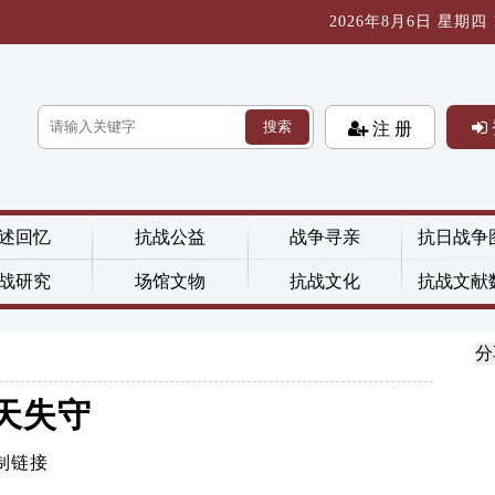
2026年8月6日 星期四 10
搜索
注 册
述回忆
抗战公益
战争寻亲
抗日战争
战研究
场馆文物
抗战文化
抗战文献
分
天失守
制链接