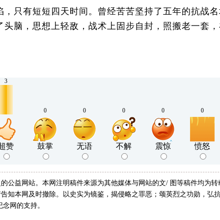
，只有短短四天时间。曾经苦苦坚持了五年的抗战名
了头脑，思想上轻敌，战术上固步自封，照搬老一套，
3
0
0
0
0
0
超赞
鼓掌
无语
不解
震惊
愤怒
的公益网站。本网注明稿件来源为其他媒体与网站的文/ 图等稿件均为
告知本网及时撤除。以史实为镜鉴，揭侵略之罪恶；颂英烈之功勋，弘抗
纪念网的支持。