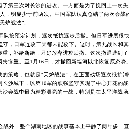
了第三次对长沙的进攻。一方面是为了挽回上一次失
万人，明显少于前两次。中国军队认真总结了两次会战
天炉战法”。
国军队按预定计划，逐次抵抗逐步后撤。但日军进展很快，
强坚守，日军连攻三天都未能攻下。这时，第九战区和
惨重，补给断绝，只好放弃进攻后撤。这次撤退遭到了
失惨重。至1月16日，才撤回新墙河以北恢复原态势
策略，也就是“天炉战法”，在正面战场逐次抵抗消
到长沙城下，以第10军的顽强坚守实现了中心开花的
长沙会战中最为精彩漂亮的一战，特别是在太平洋战场
会战外，整个湖南地区的战事基本上平静了两年多，直到