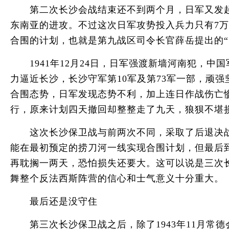
第二次长沙会战结束还不到两个月，日军又发起
东南亚的进攻。不过这次日军攻势投入兵力只有7
合围的计划，也就是第九战区司令长官薛岳提出的“
1941年12月24日，日军强渡新墙河南犯，中
力逼近长沙，长沙守军第10军及第73军一部，顽
合围态势，日军发现态势不利，加上连日作战伤亡
行，原来计划四天撤回却整整走了九天，狼狈不堪损
这次长沙保卫战与前两次不同，采取了后退决战的
能在最初预定的捞刀河一线实现合围计划，但最后
再耽搁一两天，恐怕损失还要大。这可以说是三次
舞整个反法西斯阵营的信心和士气意义十分重大。
最后还是没守住
第三次长沙保卫战之后，除了1943年11月常德