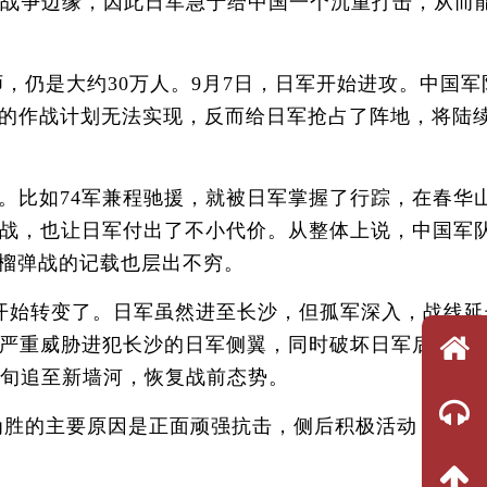
战争边缘，因此日军急于给中国一个沉重打击，从而
师，仍是大约30万人。9月7日，日军开始进攻。中国军
的作战计划无法实现，反而给日军抢占了阵地，将陆
比如74军兼程驰援，就被日军掌握了行踪，在春华
苦战，也让日军付出了不小代价。从整体上说，中国军
手榴弹战的记载也层出不穷。
开始转变了。日军虽然进至长沙，但孤军深入，战线延
，严重威胁进犯长沙的日军侧翼，同时破坏日军后方道
中旬追至新墙河，恢复战前态势。
胜的主要原因是正面顽强抗击，侧后积极活动，使日