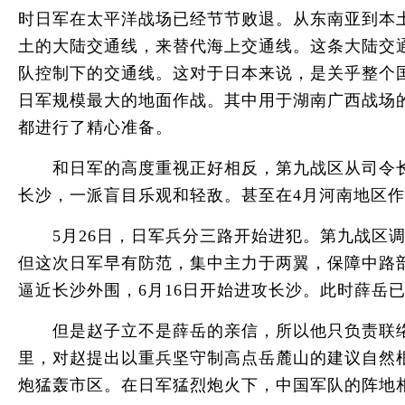
时日军在太平洋战场已经节节败退。从东南亚到本
土的大陆交通线，来替代海上交通线。这条大陆交
队控制下的交通线。这对于日本来说，是关乎整个国
日军规模最大的地面作战。其中用于湖南广西战场
都进行了精心准备。
和日军的高度重视正好相反，第九战区从司令长
长沙，一派盲目乐观和轻敌。甚至在4月河南地区
5月26日，日军兵分三路开始进犯。第九战区调
但这次日军早有防范，集中主力于两翼，保障中路
逼近长沙外围，6月16日开始进攻长沙。此时薛岳
但是赵子立不是薛岳的亲信，所以他只负责联络，
里，对赵提出以重兵坚守制高点岳麓山的建议自然
炮猛轰市区。在日军猛烈炮火下，中国军队的阵地相