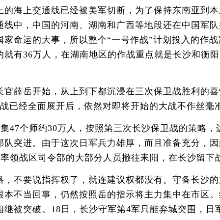
土的海上交通线已经被美军切断，为了保持东南亚到本
通线中，中国的河南、湖南和广西等地段还在中国军队
家命运的大事，所以整个“一号作战”计划投入的作战
的就有36万人，在湖南地区的作战重点就是长沙和衡
官薛岳开始，从上到下都沉浸在三次保卫战胜利的喜
作战已经全面展开后，依然对即将开始的大战不作丝毫
集47个师约30万人，按照第三次长沙保卫战的策略
部队突进。由于这次日军兵力雄厚，而且准备充分，因
已率领战区司令部的大部分人员撤往耒阳，在长沙留下
不要说指挥权了，就连建议权都没有。守备长沙的第
根本不当回事，仍然按照岳的指示将主力集中在市区。
继被突破。18日，长沙守军第4军只能弃城突围，日军