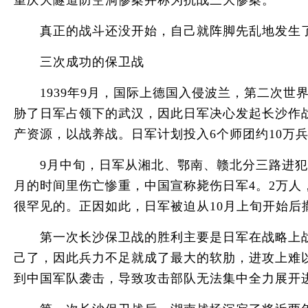
重庆大隧道防空洞惨案并称为抗战三大惨案。
真正的战斗还没开始，自己就阵脚先乱地发生了
三次成功的保卫战
1939年9月，国际上德国入侵波兰，第二次世
胁了日军占领下的武汉，因此日军决心发起长沙作
产资源，以战养战。日军计划投入6个师团约10万兵
9月中旬，日军从湘北、鄂南、赣北分三路进犯。
月的时间里伤亡惨重，中国宣称毙伤日军4。2万
很罕见的。正因如此，日军被迫从10月上旬开始
第一次长沙保卫战的胜利主要是日军在战略上战术
己了，因此兵力不足就成了最大的软肋，进攻上难
到中国军队袭击，导致攻击部队无法集中全力展开