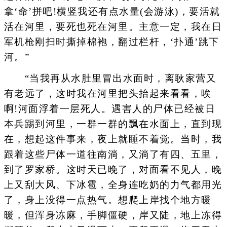
拿‘命’拼吧!横竖我还有点水量(会游泳)，要活就
活在河里，要死也死在河里。主意一定，我在日
军机枪刚扫时撕掉棉袍，翻过栏杆，‘扑通’跳下
河。”
“当我再从水肚里冒出水面时，离耿家营又
有老远了，这时我在河里把头抬起来看看，唉
啊!河面浮着一层死人。遇害人的尸体已经被日
本兵踢到河里，一群一群的飘在水面上，直到现
在，想起这件事来，夜上就睡不着觉。当时，我
跟着这些尸体一道往南淌，又淌了有四、五里，
到了罗家桥。这时天已晚了，对面看不见人，晚
上又刮大风、下冰雹，全身连吃奶的力气都用光
了，身上没得一点热气。想爬上岸找个地方暖
暖，但浑身冻麻，手脚僵硬，岸又陡，地上冻得