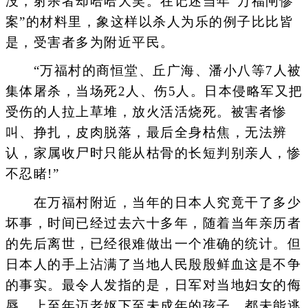
没，射杀者却哈哈大笑。在记述当年“万福闸惨
案”的材料里，象这样以杀人为乐的例子比比皆
是，受害者多为附近平民。
“万福村的商恒堂、丘广海、潘小八等7人被
集体屠杀，当场死2人、伤5人。日本侵略军又把
受伤的人拉上草堆，放火活活烧死。被害者惨
叫、挣扎，皮肉脱落，最后全身枯焦，无法辨
认，家属收尸时只能从枯骨的长短判别亲人，惨
不忍睹!”
在万福村附近，当年的日本人究竟干了多少
坏事，时间已经过去六十多年，随着当年亲历者
的先后离世，已经很难做出一个准确的统计。但
日本人的手上沾满了当地人民殷殷鲜血这是不争
的事实。最令人发指的是，日军对当地妇女的侮
辱，上至年迈老妪下至未成年的孩子，都未能逃