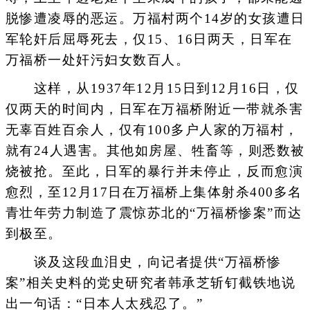
脱惨遭凌辱的恶运。万福村两个14岁的女孩遭日
军轮奸后屈辱死去，仅15、16日两天，日军在
万福桥一处奸污妇女数百人。
这样，从1937年12月15日到12月16日，仅
仅两天的时间内，日军在万福桥附近一带就杀害
无辜百姓百余人，仅有100多户人家的万福村，
就有24人遇害。其他如房屋、牲畜等，则悉数被
烧被抢。至此，日军的暴行并未停止，反而愈演
愈烈，至12月17日在万福桥上集体射杀400多名
青壮年劳力制造了震惊苏北的“万福桥惨案”而达
到极至。
谈及这段血泪史，向记者提供“万福桥惨
案”相关史料的党史研究者韩承芝斩钉截铁地说
出一句话：“日本人太残忍了。”