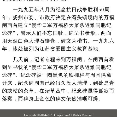
一九九五年八月为纪念抗日战争胜利50周
年，扬州市委、市政府决定在湾头镇境内的万福
闸西首建立“侵华日军万福桥大屠杀遇难同胞纪
念碑”，警示人们不忘国耻，碑呈书状形，两面
用天然白色大理石镶嵌，碑文为楷书。一九九六
年，该处被列为江苏省爱国主义教育基地。
几天前，记者专程来到万福闸，在闸西首看
到呈书状的“侵华日军万福桥大屠杀遇难同胞纪
念碑”。纪念碑被一圈黑色的铁栅栏与周围隔离
开来，纪念碑周围已经很久没人清理，到处是青
的或枯的杂草。在杂草丛中，纪念碑显得孤寂而
落寞，而碑身上金色的碑文依然清晰可辨。
Copyright ©2014-2023 krzzjn.com All Rights Reserved