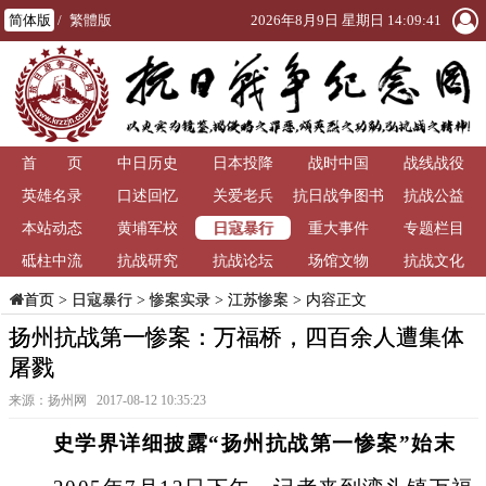
简体版
/
繁體版
2026年8月9日 星期日 14:09:41
首 页
中日历史
日本投降
战时中国
战线战役
英雄名录
口述回忆
关爱老兵
抗日战争图书
抗战公益
日寇暴行
本站动态
黄埔军校
重大事件
馆
专题栏目
砥柱中流
抗战研究
抗战论坛
场馆文物
抗战文化
>
日寇暴行
>
惨案实录
>
江苏惨案
> 内容正文
首页
扬州抗战第一惨案：万福桥，四百余人遭集体
屠戮
来源：扬州网 2017-08-12 10:35:23
史学界详细披露“扬州抗战第一惨案”始末