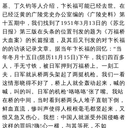
基、丁久钧等人介绍，卞长福可能已经去世。在
已经泛黄的广陵党史办公室编的《广陵史料》第
十五期中，我们找到了1951年3月13日的《苏北
日报》第三版在头条的位置刊发的题为《万福桥
大血案》的长篇报道，及其后又刊发的对卞长福
的的访谈记录文章。据当年卞长福的回忆：“当
年冬月十五日(阴历11月15日)下午，我们四百多
人，手无寸铁，被日军押到万福桥上。一刻工
夫，日军就从桥两头架起了两挺机枪。我们一看
这情形晓得不好了，桥上人就全轰动起来，喊的
喊，叫的叫。日军的机枪‘咯咯咯’张了嘴。我站
在桥的中间，当时看到桥两头人堆子直朝下倒，
鲜血直流，惨叫声使得人根根毫毛都竖起来，又
恨又急又伤心。我想：中国人就派受外国侵略者
这样的罪吗?嗨!心一横，与其等死，不如