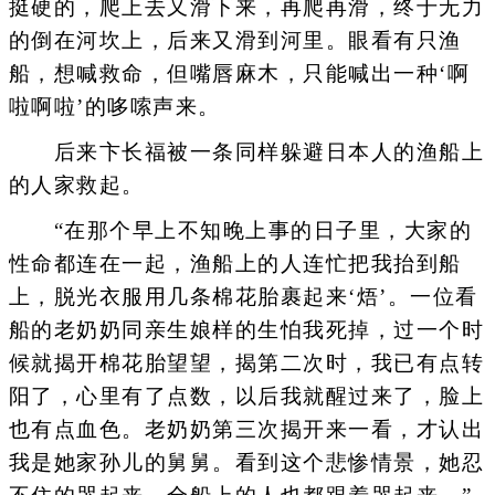
挺硬的，爬上去又滑下来，再爬再滑，终于无力
的倒在河坎上，后来又滑到河里。眼看有只渔
船，想喊救命，但嘴唇麻木，只能喊出一种‘啊
啦啊啦’的哆嗦声来。
后来卞长福被一条同样躲避日本人的渔船上
的人家救起。
“在那个早上不知晚上事的日子里，大家的
性命都连在一起，渔船上的人连忙把我抬到船
上，脱光衣服用几条棉花胎裹起来‘焐’。一位看
船的老奶奶同亲生娘样的生怕我死掉，过一个时
候就揭开棉花胎望望，揭第二次时，我已有点转
阳了，心里有了点数，以后我就醒过来了，脸上
也有点血色。老奶奶第三次揭开来一看，才认出
我是她家孙儿的舅舅。看到这个悲惨情景，她忍