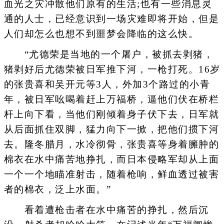
血光之灾冲散他们原有的生活;也有一些消息灵
通的人士，已经意识到一场灾难即将开始，但是
人们却怎么也想不到噩梦会降临的这么快。
“尤德荣是当地的一个屠户，被抓去剥猪，
猪剥好后尤德荣被日军推下河，一枪打死。16岁
的张贵喜和吴开元等3人，外加3个路过的小青
年，被日军吆喝着赶上万福桥，逼他们伏在桥栏
杆上向下看，当他们刚倾着身子伏下去，日军就
从后面抓住双脚，猛力向下一掀，把他们掼下河
去。隆冬腊月，水冷彻骨，张贵喜等身着臃肿的
棉衣在水中痛苦地挣扎，而日本侵略军却从上面
一个一个地瞄准射击，随着枪响，鲜血透过被害
者的棉衣，泛上水面。”
看着遭枪击者在水中痛苦的挣扎，然后沉