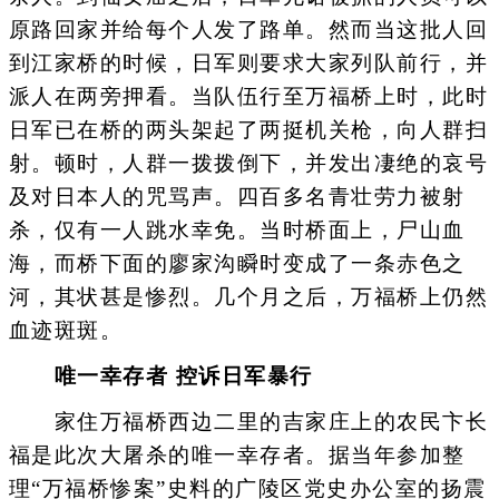
原路回家并给每个人发了路单。然而当这批人回
到江家桥的时候，日军则要求大家列队前行，并
派人在两旁押看。当队伍行至万福桥上时，此时
日军已在桥的两头架起了两挺机关枪，向人群扫
射。顿时，人群一拨拨倒下，并发出凄绝的哀号
及对日本人的咒骂声。四百多名青壮劳力被射
杀，仅有一人跳水幸免。当时桥面上，尸山血
海，而桥下面的廖家沟瞬时变成了一条赤色之
河，其状甚是惨烈。几个月之后，万福桥上仍然
血迹斑斑。
唯一幸存者 控诉日军暴行
家住万福桥西边二里的吉家庄上的农民卞长
福是此次大屠杀的唯一幸存者。据当年参加整
理“万福桥惨案”史料的广陵区党史办公室的扬震