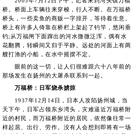
2005年7月12日下午，记者来到湾头镇万福
桥。桥面上车辆往来穿梭，行人不断。在万福桥
桥头，一些卖鱼的商贩一字排开，等待着生意。
桥上有许多人倚靠在桥栏上架起了钓竿，悠闲垂
钓;从万福闸下面蹿出的河水微微泛浑，偶有水
花翻腾，转瞬间又归于平静。远处的河面上有两
艘打渔的小船，在水中摇摆不定。
眼前的这一切，让人们很难跟六十八年前的
那场发生在扬州的大屠杀联系到一起。
万福桥：日军烧杀掳掠
1937年12月14日，日本人攻陷扬州城，当
天下午，日军占领东乡湾头，灾难逼近万福桥附
近的村民，而万福桥附近的居民，依然像往常一
样起居、出行、劳作。没有人会想到即将有一场